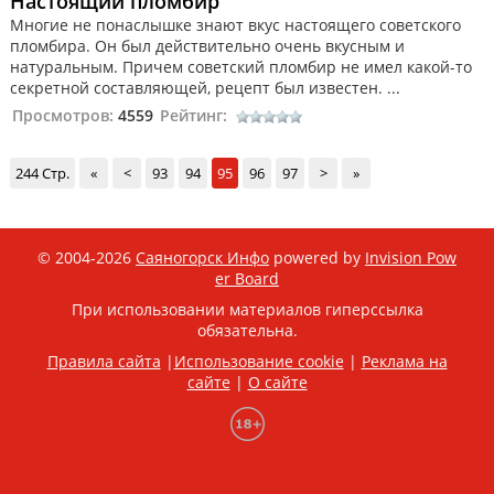
Настоящий пломбир
Многие не понаслышке знают вкус настоящего советского
пломбира. Он был действительно очень вкусным и
натуральным. Причем советский пломбир не имел какой-то
секретной составляющей, рецепт был известен. ...
Просмотров:
4559
Рейтинг:
244 Стр.
«
<
93
94
95
96
97
>
»
© 2004-2026
Саяногорск Инфо
powered by
Invision Pow
er Board
При использовании материалов гиперссылка
обязательна.
Правила сайта
|
Использование cookie
|
Реклама на
сайте
|
О сайте