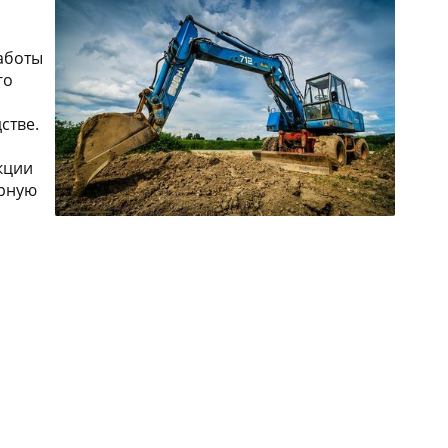
аботы
го
стве.
кции
орную