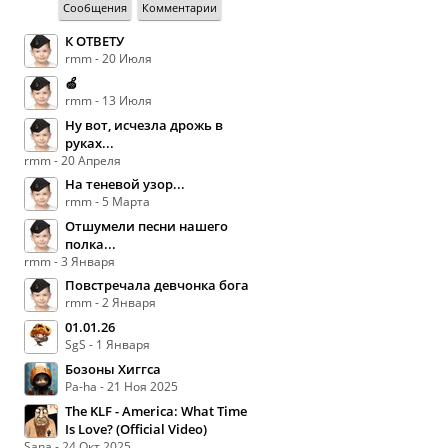
Сообщения
Комментарии
К ОТВЕТУ
rmm - 20 Июля
🍏
rmm - 13 Июля
Ну вот, исчезла дрожь в
руках...
rmm - 20 Апреля
На теневой узор...
rmm - 5 Марта
Отшумели песни нашего
полка...
rmm - 3 Января
Повстречала девчонка бога
rmm - 2 Января
01.01.26
SgS - 1 Января
Бозоны Хиггса
Pa-ha - 21 Ноя 2025
The KLF - America: What Time
Is Love? (Official Video)
Sana - 24 Окт 2025