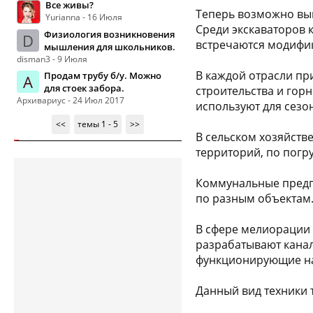
Все живы?
Теперь возможно вып
Yurianna - 16 Июля
Среди экскаваторов 
Физиология возникновения
D
встречаются модифик
мышления для школьников.
disman3 - 9 Июля
В каждой отрасли пр
Продам трубу б/у. Можно
А
для стоек забора.
строительства и горн
Архивариус - 24 Июл 2017
используют для сезо
<<
темы 1 - 5
>>
В сельском хозяйств
территорий, по погр
Коммунальные предпр
по разным объектам.
В сфере мелиорации
разрабатывают канал
функционирующие на
Данный вид техники т