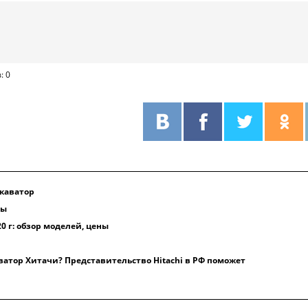
: 0
скаватор
ры
0 г: обзор моделей, цены
атор Хитачи? Представительство Hitachi в РФ поможет