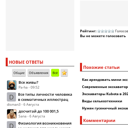
Рейтинг:
Голосов
Вы не можете голосовать
НОВЫЕ ОТВЕТЫ
Похожие статьи
Общие
Объявления
Всё
Как арендовать мини эк
Все живы?
Современные экскавато
Pa-ha - 09:52
Экскаваторы Kubota в 202
Все типы личности человека
D
в схематичных иллюстрац
Виды сельхозтехники
disman3 - 6 Августа
Нужен гусеничный экскав
досчитай до 100 001,5
Sana - 6 Августа
Комментарии
Физиология возникновения
D