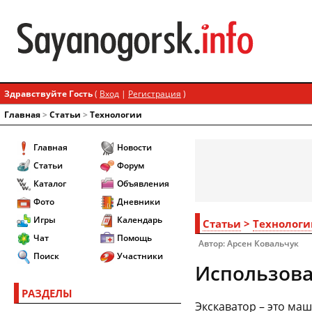
Здравствуйте Гость
(
Вход
|
Регистрация
)
Главная
>
Статьи
>
Технологии
Главная
Новости
Статьи
Форум
Каталог
Объявления
Фото
Дневники
Игры
Календарь
Статьи
>
Технологи
Чат
Помощь
Автор: Арсен Ковальчук
Поиск
Участники
Использова
РАЗДЕЛЫ
Экскаватор – это маш