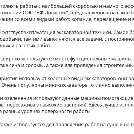
олнять работы с наибольшей скоростью и намного эффек
компании ООО "БФ-Логистик", представленных на сайте
h
ации со всеми видами работ: копание, перемещение и в
исутствует эксплуатация экскаваторной техники. Самое
одобычи, там ими выполняются все задачи, с постоянной
нных и разовых работ.
е широко используются многофункциональные машины, 
узке сена и соломы, а также для проведения строительн
иятия используют колесные виды экскаваторов, они р
 Очень популярны мини-экскаваторы, отлично выполняю
 и озеленения используют данные машины помогающие
ы, пересаживают высокие растения). Здесь лучше испо
 разных уровнях поверхности работы.
акже используется для проведения работ на суше и на в