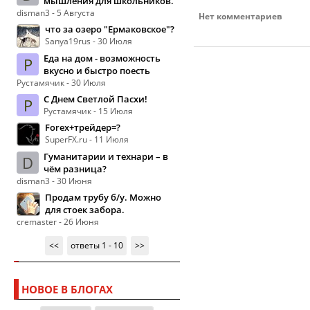
мышления для школьников.
disman3 - 5 Августа
Нет комментариев
что за озеро "Ермаковское"?
Sanya19rus - 30 Июля
Еда на дом - возможность
Р
вкусно и быстро поесть
Рустамячик - 30 Июля
С Днем Светлой Пасхи!
Р
Рустамячик - 15 Июля
Forex+трейдер=?
SuperFX.ru - 11 Июля
Гуманитарии и технари – в
D
чём разница?
disman3 - 30 Июня
Продам трубу б/у. Можно
для стоек забора.
cremaster - 26 Июня
<<
ответы 1 - 10
>>
НОВОЕ В БЛОГАХ