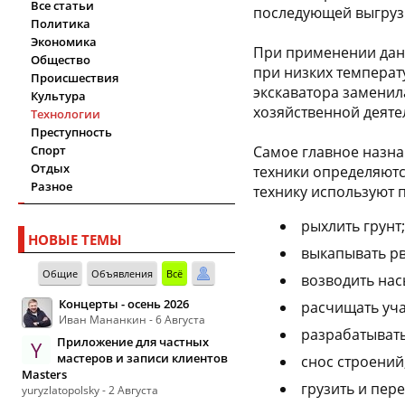
Все статьи
последующей выгрузк
Политика
Экономика
При применении дан
Общество
при низких температ
Происшествия
экскаватора заменил
Культура
хозяйственной деяте
Технологии
Преступность
Спорт
Самое главное назна
Отдых
техники определяютс
Разное
технику используют
рыхлить грунт;
НОВЫЕ ТЕМЫ
выкапывать рв
Общие
Объявления
Всё
возводить нас
Концерты - осень 2026
расчищать уча
Иван Мананкин - 6 Августа
разрабатывать
Приложение для частных
Y
мастеров и записи клиентов
снос строений
Masters
грузить и пер
yuryzlatopolsky - 2 Августа