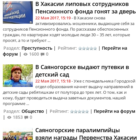
В Хакасии липовых сотрудников
Пенсионного фонда гонят за дверь
22 Мая 2017, 15:19
- В Хакасии снова
активизировались мошенники, выдающие себя за
сотрудников Пенсионного фонда. По рассказам обеспокоенных
граждан, по квартирам ходят молодые люди 30 – 35 лет, которые
просят, а то и требуют ...
Раздел:
Преступность
|
Рейтинг:
|
Перейти на
форум
|
1600
0
В Саяногорске выдают путевки в
детский сад
22 Мая 2017, 15:18
- Уже с понедельника Городской
отдел образования начнет выдачу направлений в
детские сады ребятишкам от полутора до трех лет. О том, как и
кому, будет проводиться выдача заветных документов, нашей
программе ...
Раздел:
Общество
|
Рейтинг:
|
Перейти на форум
|
1853
0
Саяногорские паралимпийцы
взяли награды Первенства Хакасии