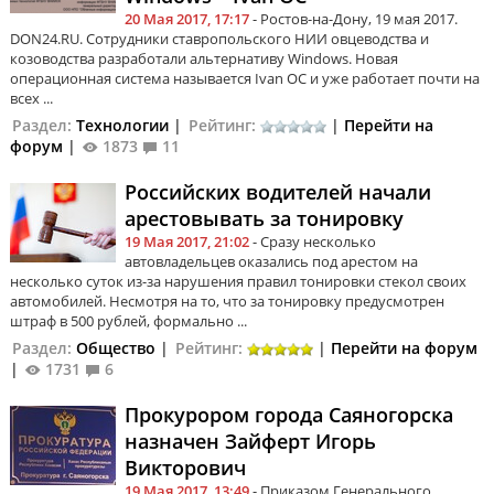
20 Мая 2017, 17:17
- Ростов-на-Дону, 19 мая 2017.
DON24.RU. Сотрудники ставропольского НИИ овцеводства и
козоводства разработали альтернативу Windows. Новая
операционная система называется Ivan OC и уже работает почти на
всех ...
Раздел:
Технологии
|
Рейтинг:
|
Перейти на
форум
|
1873
11
Российских водителей начали
арестовывать за тонировку
19 Мая 2017, 21:02
- Сразу несколько
автовладельцев оказались под арестом на
несколько суток из-за нарушения правил тонировки стекол своих
автомобилей. Несмотря на то, что за тонировку предусмотрен
штраф в 500 рублей, формально ...
Раздел:
Общество
|
Рейтинг:
|
Перейти на форум
|
1731
6
Прокурором города Саяногорска
назначен Зайферт Игорь
Викторович
19 Мая 2017, 13:49
- Приказом Генерального