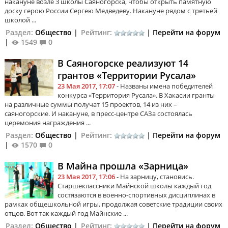
накануне возле 3 школы Саяногорска, чтобы открыть памятную
доску герою России Сергею Медведеву. Накануне рядом с третьей
школой ...
Раздел:
Общество
|
Рейтинг:
|
Перейти на форум
|
1549
0
В Саяногорске реализуют 14
грантов «Территории Русала»
23 Мая 2017, 17:07
- Названы имена победителей
конкурса «Территория Русала». В Хакасии гранты
на различные суммы получат 15 проектов, 14 из них –
саяногорские. И накануне, в пресс-центре САЗа состоялась
церемония награждения ...
Раздел:
Общество
|
Рейтинг:
|
Перейти на форум
|
1570
0
В Майна прошла «Зарница»
23 Мая 2017, 17:06
- На зарницу, становись.
Старшеклассники Майнской школы каждый год
состязаются в военно-спортивных дисциплинах в
рамках общешкольной игры, продолжая советские традиции своих
отцов. Вот так каждый год Майнские ...
Раздел:
Общество
|
Рейтинг:
|
Перейти на форум