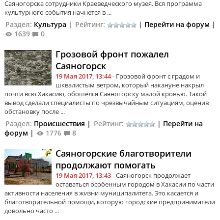
Саяногорска сотрудники Краеведческого музея. Вся программа
культурного события начнется в ...
Раздел:
Культура
|
Рейтинг:
|
Перейти на форум
|
1639
0
Грозовой фронт пожалел
Саяногорск
19 Мая 2017, 13:44
- Грозовой фронт с градом и
шквалистым ветром, который накануне накрыл
почти всю Хакасию, обошелся Саяногорску малой кровью. Такой
вывод сделали специалисты по чрезвычайным ситуациям, оценив
обстановку после ...
Раздел:
Происшествия
|
Рейтинг:
|
Перейти на
форум
|
1776
8
Саяногорские благотворители
продолжают помогать
19 Мая 2017, 13:43
- Саяногорск продолжает
оставаться особенным городом в Хакасии по части
активности населения в жизни муниципалитета. Это касается и
благотворительной помощи, которую городские предприниматели
довольно часто ...