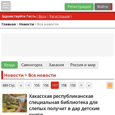
Регистрация
Здравствуйте Гость
(
Вход
|
Регистрация
)
Главная
>
Новости
> Все новости
Везде
Cаяногорск
Хакасия
Россия и мир
Новости
> Все новости
689 Стр.
«
<
155
156
157
158
159
>
»
Хакасская республиканская
специальная библиотека для
слепых получит в дар детские
книги