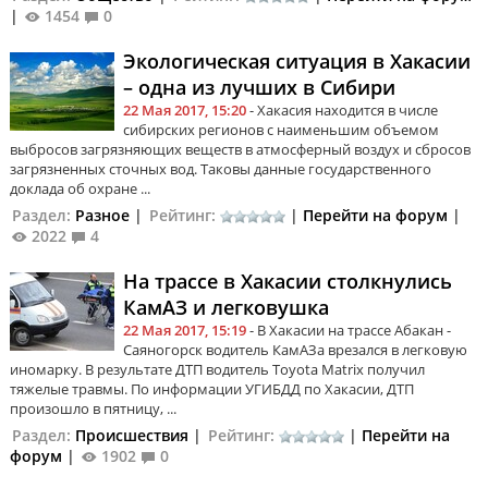
|
1454
0
Экологическая ситуация в Хакасии
– одна из лучших в Сибири
22 Мая 2017, 15:20
- Хакасия находится в числе
сибирских регионов с наименьшим объемом
выбросов загрязняющих веществ в атмосферный воздух и сбросов
загрязненных сточных вод. Таковы данные государственного
доклада об охране ...
Раздел:
Разное
|
Рейтинг:
|
Перейти на форум
|
2022
4
На трассе в Хакасии столкнулись
КамАЗ и легковушка
22 Мая 2017, 15:19
- В Хакасии на трассе Абакан -
Саяногорск водитель КамАЗа врезался в легковую
иномарку. В результате ДТП водитель Toyota Matrix получил
тяжелые травмы. По информации УГИБДД по Хакасии, ДТП
произошло в пятницу, ...
Раздел:
Происшествия
|
Рейтинг:
|
Перейти на
форум
|
1902
0