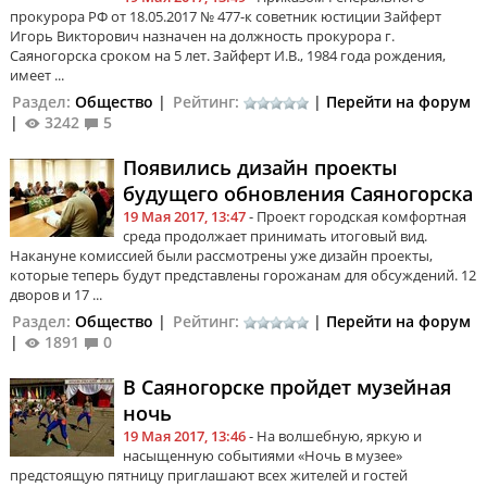
прокурора РФ от 18.05.2017 № 477-к советник юстиции Зайферт
Игорь Викторович назначен на должность прокурора г.
Саяногорска сроком на 5 лет. Зайферт И.В., 1984 года рождения,
имеет ...
Раздел:
Общество
|
Рейтинг:
|
Перейти на форум
|
3242
5
Появились дизайн проекты
будущего обновления Саяногорска
19 Мая 2017, 13:47
- Проект городская комфортная
среда продолжает принимать итоговый вид.
Накануне комиссией были рассмотрены уже дизайн проекты,
которые теперь будут представлены горожанам для обсуждений. 12
дворов и 17 ...
Раздел:
Общество
|
Рейтинг:
|
Перейти на форум
|
1891
0
В Саяногорске пройдет музейная
ночь
19 Мая 2017, 13:46
- На волшебную, яркую и
насыщенную событиями «Ночь в музее»
предстоящую пятницу приглашают всех жителей и гостей