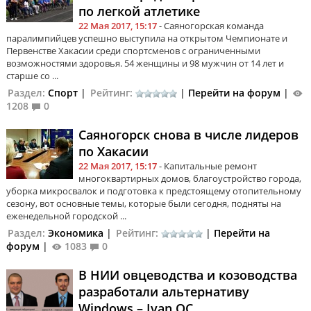
по легкой атлетике
22 Мая 2017, 15:17
- Саяногорская команда
паралимпийцев успешно выступила на открытом Чемпионате и
Первенстве Хакасии среди спортсменов с ограниченными
возможностями здоровья. 54 женщины и 98 мужчин от 14 лет и
старше со ...
Раздел:
Спорт
|
Рейтинг:
|
Перейти на форум
|
1208
0
Саяногорск снова в числе лидеров
по Хакасии
22 Мая 2017, 15:17
- Капитальные ремонт
многоквартирных домов, благоустройство города,
уборка микросвалок и подготовка к предстоящему отопительному
сезону, вот основные темы, которые были сегодня, подняты на
еженедельной городской ...
Раздел:
Экономика
|
Рейтинг:
|
Перейти на
форум
|
1083
0
В НИИ овцеводства и козоводства
разработали альтернативу
Windows – Ivan OC