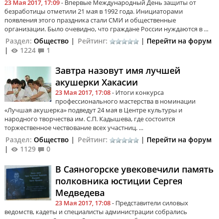
23 Мая 2017, 17:09
- Впервые Международный День защиты от
безработицы отметили 21 мая в 1992 года. Инициаторами
появления этого праздника стали СМИ и общественные
организации. Было очевидно, что граждане России нуждаются в ...
Раздел:
Общество
|
Рейтинг:
|
Перейти на форум
|
1224
1
Завтра назовут имя лучшей
акушерки Хакасии
23 Мая 2017, 17:08
- Итоги конкурса
профессионального мастерства в номинации
«Лучшая акушерка» подведут 24 мая в Центре культуры и
народного творчества им. С.П. Кадышева, где состоится
торжественное чествование всех участниц. ...
Раздел:
Общество
|
Рейтинг:
|
Перейти на форум
|
1129
0
В Саяногорске увековечили память
полковника юстиции Сергея
Медведева
23 Мая 2017, 17:08
- Представители силовых
ведомств, кадеты и специалисты администрации собрались