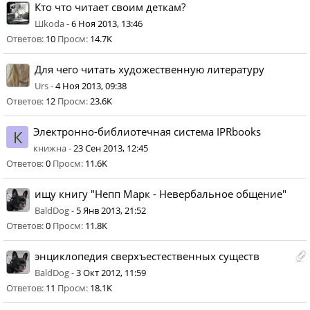
Кто что читает своим деткам?
Шkoda -
6 Ноя 2013, 13:46
Ответов:
10
Просм:
14.7K
Для чего читать художественную литературу
Urs -
4 Ноя 2013, 09:38
Ответов:
12
Просм:
23.6K
Электронно-библиотечная система IPRbooks
К
книжна -
23 Сен 2013, 12:45
Ответов:
0
Просм:
11.6K
ищу книгу "Непп Марк - Невербальное общение"
BaldDog -
5 Янв 2013, 21:52
Ответов:
0
Просм:
11.8K
энциклопедия сверхъестественных существ
BaldDog -
3 Окт 2012, 11:59
Ответов:
11
Просм:
18.1K