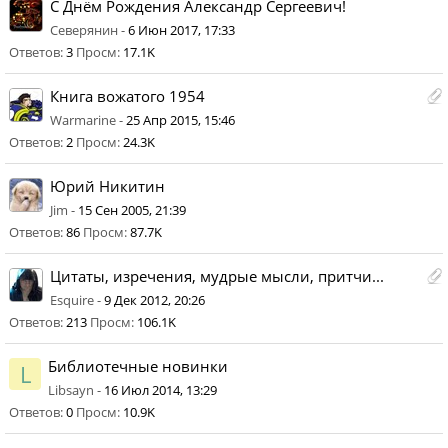
С Днём Рождения Александр Сергеевич!
Северянин -
6 Июн 2017, 17:33
Ответов:
3
Просм:
17.1K
Книга вожатого 1954
Warmarine -
25 Апр 2015, 15:46
Ответов:
2
Просм:
24.3K
Юрий Никитин
Jim -
15 Сен 2005, 21:39
Ответов:
86
Просм:
87.7K
Цитаты, изречения, мудрые мысли, притчи...
Esquire -
9 Дек 2012, 20:26
Ответов:
213
Просм:
106.1K
Библиотечные новинки
L
Libsayn -
16 Июл 2014, 13:29
Ответов:
0
Просм:
10.9K