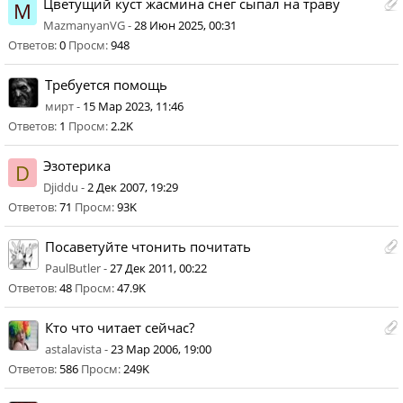
Цветущий куст жасмина снег сыпал на траву
M
MazmanyanVG -
28 Июн 2025, 00:31
Ответов:
0
Просм:
948
Требуется помощь
мирт -
15 Мар 2023, 11:46
Ответов:
1
Просм:
2.2K
Эзотерика
D
Djiddu -
2 Дек 2007, 19:29
Ответов:
71
Просм:
93K
Посаветуйте чтонить почитать
PaulButler -
27 Дек 2011, 00:22
Ответов:
48
Просм:
47.9K
Кто что читает сейчас?
astalavista -
23 Мар 2006, 19:00
Ответов:
586
Просм:
249K