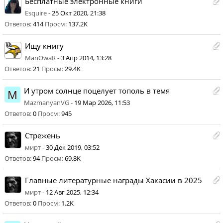
Бесплатные электронные книги
Esquire -
25 Окт 2020, 21:38
Ответов:
414
Просм:
137.2K
Ищу книгу
ManOwaR -
3 Апр 2014, 13:28
Ответов:
21
Просм:
29.4K
И утром солнце поцелует тополь в темя
M
MazmanyanVG -
19 Мар 2026, 11:53
Ответов:
0
Просм:
945
Стрежень
мирт -
30 Дек 2019, 03:52
Ответов:
94
Просм:
69.8K
Главные литературные награды Хакасии в 2025
мирт -
12 Авг 2025, 12:34
Ответов:
0
Просм:
1.2K