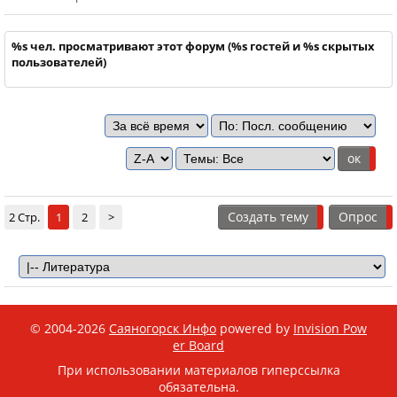
%s чел. просматривают этот форум (%s гостей и %s скрытых
пользователей)
Создать тему
Опрос
2 Стр.
1
2
>
© 2004-2026
Саяногорск Инфо
powered by
Invision Pow
er Board
При использовании материалов гиперссылка
обязательна.