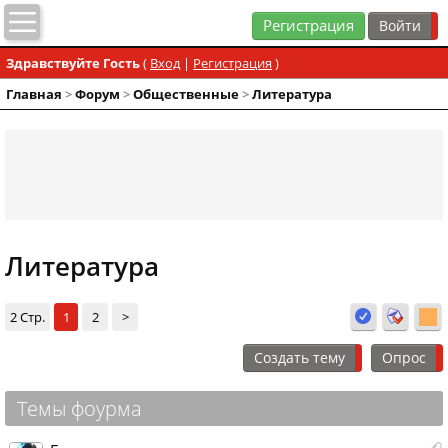
Регистрация
Здравствуйте Гость
(
Вход
|
Регистрация
)
Главная
>
Форум
>
Общественные
>
Литература
Литература
2 Стр.
1
2
>
Создать тему
Опрос
Темы фоурма