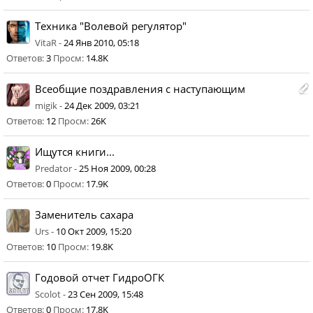
Техника "Волевой регулятор"
VitaR -
24 Янв 2010, 05:18
Ответов:
3
Просм:
14.8K
Всеобщие поздравления с наступающим
migik -
24 Дек 2009, 03:21
Ответов:
12
Просм:
26K
Ищутся книги...
Predator -
25 Ноя 2009, 00:28
Ответов:
0
Просм:
17.9K
Заменитель сахара
Urs -
10 Окт 2009, 15:20
Ответов:
10
Просм:
19.8K
Годовой отчет ГидроОГК
Scolot -
23 Сен 2009, 15:48
Ответов:
0
Просм:
17.8K