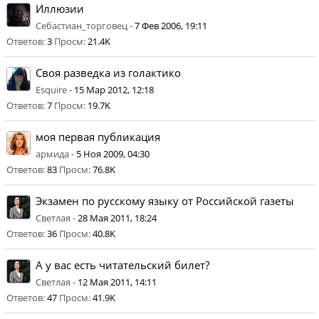
Иллюзии
Себастиан_торговец -
7 Фев 2006, 19:11
Ответов:
3
Просм:
21.4K
Своя разведка из голактико
Esquire -
15 Мар 2012, 12:18
Ответов:
7
Просм:
19.7K
моя первая публикация
армида -
5 Ноя 2009, 04:30
Ответов:
83
Просм:
76.8K
Экзамен по русскому языку от Российской газеты
Светлая -
28 Мая 2011, 18:24
Ответов:
36
Просм:
40.8K
А у вас есть читательский билет?
Светлая -
12 Мая 2011, 14:11
Ответов:
47
Просм:
41.9K