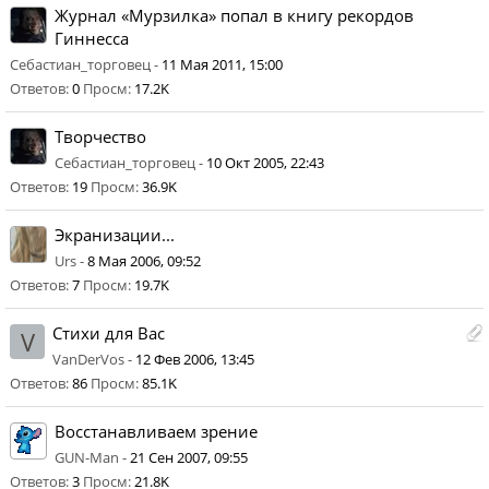
Журнал «Мурзилка» попал в книгу рекордов
Гиннесса
Себастиан_торговец -
11 Мая 2011, 15:00
Ответов:
0
Просм:
17.2K
Творчество
Себастиан_торговец -
10 Окт 2005, 22:43
Ответов:
19
Просм:
36.9K
Экранизации...
Urs -
8 Мая 2006, 09:52
Ответов:
7
Просм:
19.7K
Стихи для Вас
V
VanDerVos -
12 Фев 2006, 13:45
Ответов:
86
Просм:
85.1K
Восстанавливаем зрение
GUN-Man -
21 Сен 2007, 09:55
Ответов:
3
Просм:
21.8K