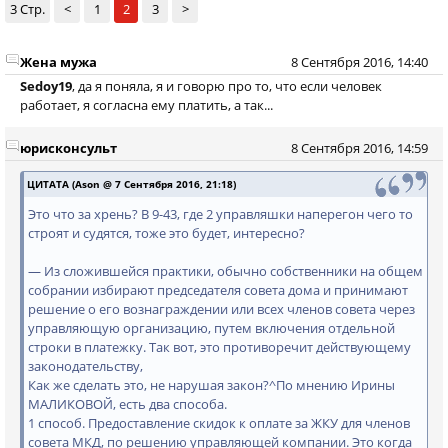
3 Стр.
<
1
2
3
>
Жена мужа
8 Сентября 2016, 14:40
Sedoy19
, да я поняла, я и говорю про то, что если человек
работает, я согласна ему платить, а так...
юрисконсульт
8 Сентября 2016, 14:59
ЦИТАТА (Ason @ 7 Сентября 2016, 21:18)
Это что за хрень? В 9-43, где 2 управляшки наперегон чего то
строят и судятся, тоже это будет, интересно?
— Из сложившейся практики, обычно собственники на общем
собрании избирают председателя совета дома и принимают
решение о его вознаграждении или всех членов совета через
управляющую организацию, путем включения отдельной
строки в платежку. Так вот, это противоречит действующему
законодательству,
Как же сделать это, не нарушая закон?^По мнению Ирины
МАЛИКОВОЙ, есть два способа.
1 способ. Предоставление скидок к оплате за ЖКУ для членов
совета МКД, по решению управляющей компании. Это когда