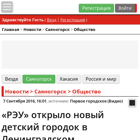
Регистрация
Здравствуйте Гость
(
Вход
|
Регистрация
)
Главная
>
Новости
>
Cаяногорск
>
Общество
Везде
Cаяногорск
Хакасия
Россия и мир
Новости
>
Cаяногорск
>
Общество
7 Сентября 2016, 16:01
, источник:
Первое городское (Видео)
«РЭУ» открыло новый
детский городок в
Ленинградском