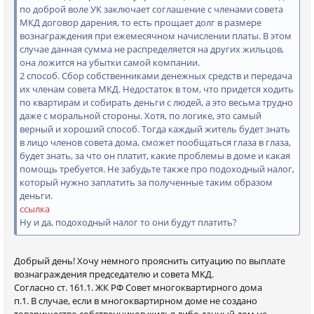
по доброй воле УК заключает соглашение с членами совета
МКД договор дарения, то есть прощает долг в размере
вознаграждения при ежемесячном начислении платы. В этом
случае данная сумма не распределяется на других жильцов,
она ложится на убытки самой компании.
2 способ. Сбор собственниками денежных средств и передача
их членам совета МКД. Недостаток в том, что придется ходить
по квартирам и собирать деньги с людей, а это весьма трудно
даже с моральной стороны. Хотя, по логике, это самый
верный и хороший способ. Тогда каждый житель будет знать
в лицо членов совета дома, сможет пообщаться глаза в глаза,
будет знать, за что он платит, какие проблемы в доме и какая
помощь требуется. Не забудьте также про подоходный налог,
который нужно заплатить за полученные таким образом
деньги.
ссылка
Ну и да, подоходный налог то они будут платить?
Добрый день! Хочу немного прояснить ситуацию по выплате
вознаграждения председателю и совета МКД.
Согласно ст. 161.1. ЖК РФ Совет многоквартирного дома
п.1. В случае, если в многоквартирном доме не создано
товарищество собственников жилья либо данный дом не