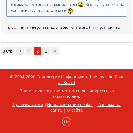
платим, вот это она и запланировала
ей богу, лучше бы на
площадке скидывались, чем ей
Тогда поинтересуйтесь, каков бюджет этого благоустройства.
3 Стр.
<
1
2
3
>
© 2004-2026
Саяногорск Инфо
powered by
Invision Pow
er Board
При использовании материалов гиперссылка
обязательна.
Правила сайта
|
Использование cookie
|
Реклама на
сайте
|
О сайте