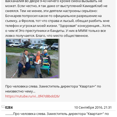
вакханалия во дворе 9-43 ничего кроме смеха вызывать не
может. Если честно, я так даже от выступлений КамедиКлаб не
смеялся. Тем не менее, эти деятели настроены серьёзно:
Бочкарев попросил какое-то официальное разрешение на
съемку, а Фролов, тот что справа и лысый, обещал разбить мне
телефон и угрожал моей жизни. "Здоровая" конкуренция... Хотя,
о чем я! Это преступники и бандиты. У них в МММ только все
ловко получается. Благо, что место общественное.
Про человека слева. Заместитель директора "Квартал+" по
неизвестно чему...
https://rutube.ru/vi...0f47d8bdd26/
E2E4
10 Сентября 2016, 21:31
..........Про человека слева. Заместитель директора "Квартал+" по