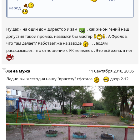
народ
Ну да))), на один дом директор и зам
, как же он гений наш
допустил такой промах, назвался бы мастер
. А Фролов,
что там делает? Работает же на заводе
. Людям
рассказывает, что отношение к УК не имеет, : Это всё жена, я нет
Жена мужа
11 Сентября 2016, 20:35
Ладно вы, я сегодня нашу "красоту" сфотала
двор 2-12