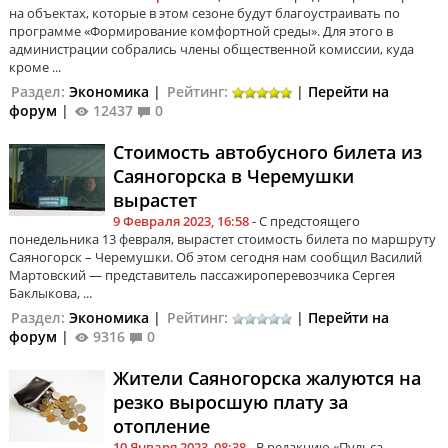
на объектах, которые в этом сезоне будут благоустраивать по
программе «Формирование комфортной среды». Для этого в
администрации собрались члены общественной комиссии, куда
кроме ...
Раздел:
Экономика
|
Рейтинг:
|
Перейти на
форум
|
12437
0
Стоимость автобусного билета из
Саяногорска в Черемушки
вырастет
9 Февраля 2023, 16:58
- С предстоящего
понедельника 13 февраля, вырастет стоимость билета по маршруту
Саяногорск – Черемушки. Об этом сегодня нам сообщил Василий
Мартовский — представитель пассажироперевозчика Сергея
Баклыкова, ...
Раздел:
Экономика
|
Рейтинг:
|
Перейти на
форум
|
9316
0
Жители Саяногорска жалуются на
резко выросшую плату за
отопление
10 Января 2023, 08:38
- В редакцию «Пульса