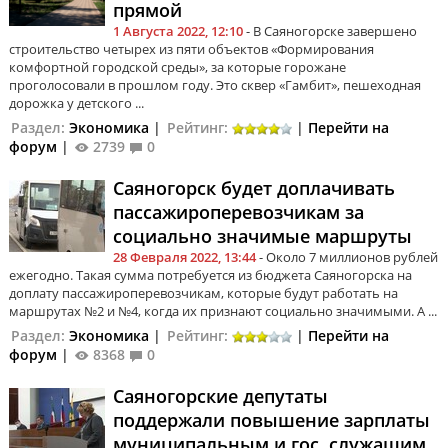
прямой
1 Августа 2022, 12:10
- В Саяногорске завершено
строительство четырех из пяти объектов «Формирования
комфортной городской среды», за которые горожане
проголосовали в прошлом году. Это сквер «Гамбит», пешеходная
дорожка у детского ...
Раздел:
Экономика
|
Рейтинг:
|
Перейти на
форум
|
2739
0
Саяногорск будет доплачивать
пассажироперевозчикам за
социально значимые маршруты
28 Февраля 2022, 13:44
- Около 7 миллионов рублей
ежегодно. Такая сумма потребуется из бюджета Саяногорска на
доплату пассажироперевозчикам, которые будут работать на
маршрутах №2 и №4, когда их признают социально значимыми. А ...
Раздел:
Экономика
|
Рейтинг:
|
Перейти на
форум
|
8368
0
Саяногорские депутаты
поддержали повышение зарплаты
муниципальным и гос. служащим