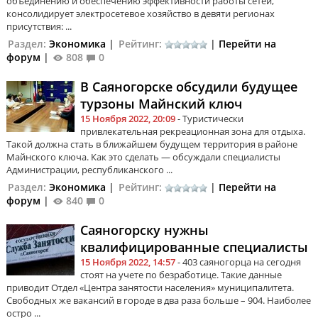
объединению и обеспечению эффективности работы сетей,
консолидирует электросетевое хозяйство в девяти регионах
присутствия: ...
Раздел:
Экономика
|
Рейтинг:
|
Перейти на
форум
|
808
0
В Саяногорске обсудили будущее
турзоны Майнский ключ
15 Ноября 2022, 20:09
- Туристически
привлекательная рекреационная зона для отдыха.
Такой должна стать в ближайшем будущем территория в районе
Майнского ключа. Как это сделать — обсуждали специалисты
Администрации, республиканского ...
Раздел:
Экономика
|
Рейтинг:
|
Перейти на
форум
|
840
0
Саяногорску нужны
квалифицированные специалисты
15 Ноября 2022, 14:57
- 403 саяногорца на сегодня
стоят на учете по безработице. Такие данные
приводит Отдел «Центра занятости населения» муниципалитета.
Свободных же вакансий в городе в два раза больше – 904. Наиболее
остро ...