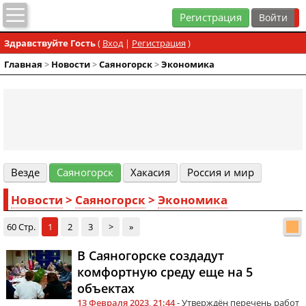
Регистрация
Здравствуйте Гость
(
Вход
|
Регистрация
)
Главная
>
Новости
>
Cаяногорск
>
Экономика
Везде
Cаяногорск
Хакасия
Россия и мир
Новости
>
Cаяногорск
>
Экономика
60 Стр.
1
2
3
>
»
В Саяногорске создадут
комфортную среду еще на 5
объектах
13 Февраля 2023, 21:44
- Утверждён перечень работ