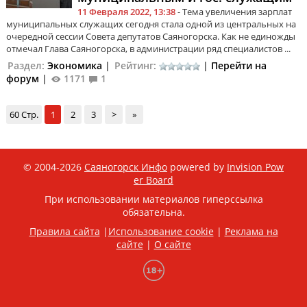
11 Февраля 2022, 13:38
- Тема увеличения зарплат
муниципальных служащих сегодня стала одной из центральных на
очередной сессии Совета депутатов Саяногорска. Как не единожды
отмечал Глава Саяногорска, в администрации ряд специалистов ...
Раздел:
Экономика
|
Рейтинг:
|
Перейти на
форум
|
1171
1
60 Стр.
1
2
3
>
»
© 2004-2026
Саяногорск Инфо
powered by
Invision Pow
er Board
При использовании материалов гиперссылка
обязательна.
Правила сайта
|
Использование cookie
|
Реклама на
сайте
|
О сайте