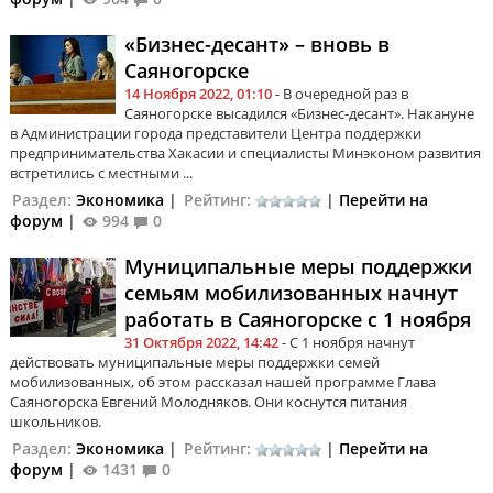
«Бизнес-десант» – вновь в
Саяногорске
14 Ноября 2022, 01:10
- В очередной раз в
Саяногорске высадился «Бизнес-десант». Накануне
в Администрации города представители Центра поддержки
предпринимательства Хакасии и специалисты Минэконом развития
встретились с местными ...
Раздел:
Экономика
|
Рейтинг:
|
Перейти на
форум
|
994
0
Муниципальные меры поддержки
семьям мобилизованных начнут
работать в Саяногорске с 1 ноября
31 Октября 2022, 14:42
- С 1 ноября начнут
действовать муниципальные меры поддержки семей
мобилизованных, об этом рассказал нашей программе Глава
Саяногорска Евгений Молодняков. Они коснутся питания
школьников.
Раздел:
Экономика
|
Рейтинг:
|
Перейти на
форум
|
1431
0