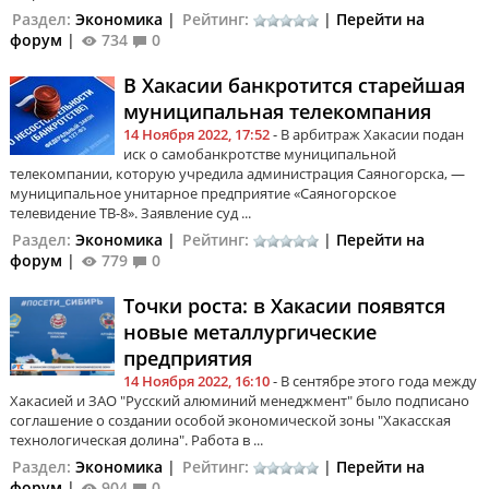
Раздел:
Экономика
|
Рейтинг:
|
Перейти на
форум
|
734
0
В Хакасии банкротится старейшая
муниципальная телекомпания
14 Ноября 2022, 17:52
- В арбитраж Хакасии подан
иск о самобанкротстве муниципальной
телекомпании, которую учредила администрация Саяногорска, —
муниципальное унитарное предприятие «Саяногорское
телевидение ТВ-8». Заявление суд ...
Раздел:
Экономика
|
Рейтинг:
|
Перейти на
форум
|
779
0
Точки роста: в Хакасии появятся
новые металлургические
предприятия
14 Ноября 2022, 16:10
- В сентябре этого года между
Хакасией и ЗАО "Русский алюминий менеджмент" было подписано
соглашение о создании особой экономической зоны "Хакасская
технологическая долина". Работа в ...
Раздел:
Экономика
|
Рейтинг:
|
Перейти на
форум
|
904
0