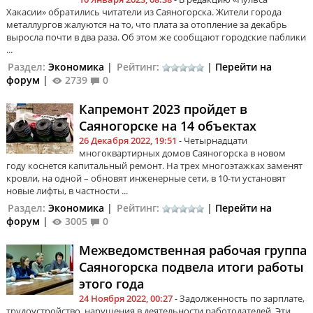
Хакасии» обратились читатели из Саяногорска. Жители города
металлургов жалуются на то, что плата за отопление за декабрь
выросла почти в два раза. Об этом же сообщают городские паблики
...
Раздел:
Экономика
|
Рейтинг:
|
Перейти на
форум
|
2739
0
Капремонт 2023 пройдет в
Саяногорске на 14 объектах
26 Декабря 2022, 19:51
- Четырнадцати
многоквартирных домов Саяногорска в новом
году коснется капитальный ремонт. На трех многоэтажках заменят
кровли, на одной – обновят инженерные сети, в 10-ти установят
новые лифты, в частности ...
Раздел:
Экономика
|
Рейтинг:
|
Перейти на
форум
|
3005
0
Межведомственная рабочая группа
Саяногорска подвела итоги работы
этого года
24 Ноября 2022, 00:27
- Задолженность по зарплате,
трудоустройство, нарушения в деятельности работодателей. Эти