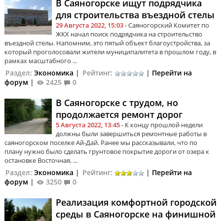
В Саяногорске ищут подрядчика
для строительства въездной стелы
29 Августа 2022, 15:03
- Саяногорский Комитет по
ЖКХ начал поиск подрядчика на строительство
въездной стелы. Напомним, это пятый объект благоустройства, за
который проголосовали жители муниципалитета в прошлом году, в
рамках масштабного ...
Раздел:
Экономика
|
Рейтинг:
|
Перейти на
форум
|
2425
0
В Саяногорске с трудом, но
продолжается ремонт дорог
5 Августа 2022, 13:45
- К концу прошлой недели
должны были завершиться ремонтные работы в
саяногорском поселке Ай-Дай. Ранее мы рассказывали, что по
плану нужно было сделать грунтовое покрытие дороги от озера к
остановке Восточная, ...
Раздел:
Экономика
|
Рейтинг:
|
Перейти на
форум
|
3250
0
Реализация комфортной городской
среды в Саяногорске на финишной