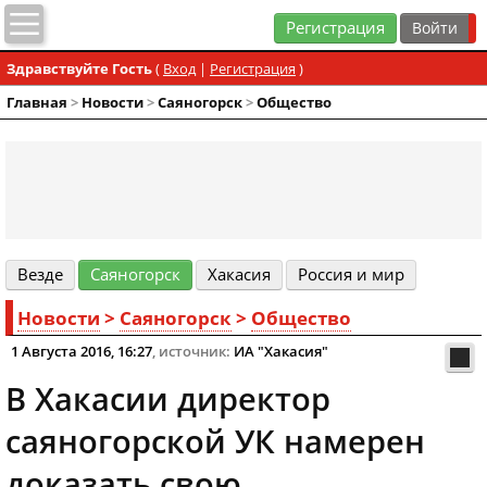
Регистрация
Здравствуйте Гость
(
Вход
|
Регистрация
)
Главная
>
Новости
>
Cаяногорск
>
Общество
Везде
Cаяногорск
Хакасия
Россия и мир
Новости
>
Cаяногорск
>
Общество
1 Августа 2016, 16:27
, источник:
ИА "Хакасия"
В Хакасии директор
саяногорской УК намерен
доказать свою