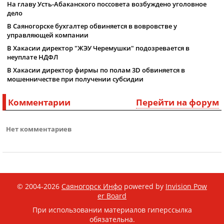
На главу Усть-Абаканского поссовета возбуждено уголовное
дело
В Саяногорске бухгалтер обвиняется в вовровстве у
управляющей компании
В Хакасии директор "ЖЭУ Черемушки" подозревается в
неуплате НДФЛ
В Хакасии директор фирмы по полам 3D обвиняется в
мошенничестве при получении субсидии
Комментарии
Перейти на форум
Нет комментариев
© 2004-2026
Саяногорск Инфо
powered by
Invision Pow
er Board
При использовании материалов гиперссылка
обязательна.