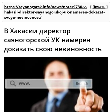
https://sayanogorsk.info/news/note/9730-v-
[
Печать
]
hakasii-direktor-sayanogorskoj-uk-nameren-dokazat-
svoyu-nevinovnost/
В Хакасии директор
саяногорской УК намерен
доказать свою невиновность