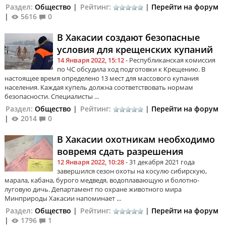
Раздел:
Общество
|
Рейтинг:
|
Перейти на форум
|
5616
0
В Хакасии создают безопасные
условия для крещенских купаний
14 Января 2022, 15:12
- Республиканская комиссия
по ЧС обсудила ход подготовки к Крещению. В
настоящее время определено 13 мест для массового купания
населения. Каждая купель должна соответствовать нормам
безопасности. Специалисты ...
Раздел:
Общество
|
Рейтинг:
|
Перейти на форум
|
2014
0
В Хакасии охотникам необходимо
вовремя сдать разрешения
12 Января 2022, 10:28
- 31 декабря 2021 года
завершился сезон охоты на косулю сибирскую,
марала, кабана, бурого медведя, водоплавающую и болотно-
луговую дичь. Департамент по охране животного мира
Минприроды Хакасии напоминает ...
Раздел:
Общество
|
Рейтинг:
|
Перейти на форум
|
1796
1