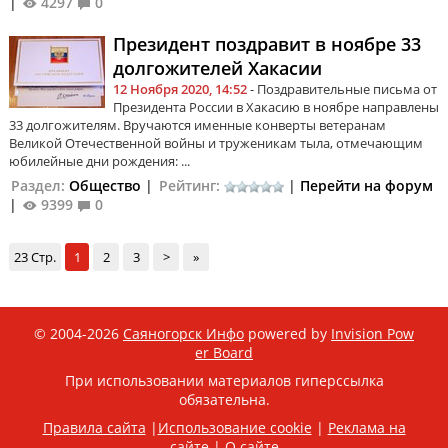
|
4297
0
Президент поздравит в ноябре 33
долгожителей Хакасии
12 Ноября 2020, 14:52
- Поздравительные письма от
Президента России в Хакасию в ноябре направлены
33 долгожителям. Вручаются именные конверты ветеранам
Великой Отечественной войны и труженикам тыла, отмечающим
юбилейные дни рождения: ...
Раздел:
Общество
|
Рейтинг:
|
Перейти на форум
|
9399
0
23 Стр.
1
2
3
>
»
© 2004-2026
Саяногорск Инфо
powered by
Invision Pow
er Board
При использовании материалов гиперссылка
обязательна.
Правила сайта
|
Использование cookie
|
Реклама на
сайте
|
О сайте