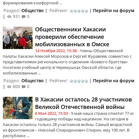
формирования комфортной ...
Раздел:
Общество
|
Рейтинг:
|
Перейти на форум
|
931
0
Общественники Хакасии
проверили обеспечение
мобилизованных в Омске
14 Ноября 2022, 15:38
- Члены Общественной
палаты Хакасии Алексей Морозов и Сергей Журавлев, совместно с
представителями регионального отделения «Боевого братства»
посетили учебный центр в Черемушках Омской области, где
мобилизованные ...
Раздел:
Общество
|
Рейтинг:
|
Перейти на форум
|
800
0
В Хакасии осталось 28 участников
Великой Отечественной войны
6 Мая 2022, 15:03
- 9 мая наша страна отметит 77-ю
годовщину победы над нацизмом. На сегодня в
Хакасии осталось только 28 участников войны. Самый возрастной
из фронтовиков – Николай Спиридонович Спирин, ему 100 лет. В
республике ...