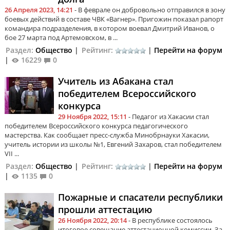
26 Апреля 2023, 14:21
- В феврале он добровольно отправился в зону
боевых действий в составе ЧВК «Вагнер». Пригожин показал рапорт
командира подразделения, в котором воевал Дмитрий Иванов, о
бое 27 марта под Артемовском, в ...
Раздел:
Общество
|
Рейтинг:
|
Перейти на форум
|
16229
0
Учитель из Абакана стал
победителем Всероссийского
конкурса
29 Ноября 2022, 15:11
- Педагог из Хакасии стал
победителем Всероссийского конкурса педагогического
мастерства. Как сообщает пресс-служба Минобрнауки Хакасии,
учитель истории из школы №1, Евгений Захаров, стал победителем
VII ...
Раздел:
Общество
|
Рейтинг:
|
Перейти на форум
|
1135
0
Пожарные и спасатели республики
прошли аттестацию
26 Ноября 2022, 20:14
- В республике состоялось
итоговое совещание аттестационной комиссии. За