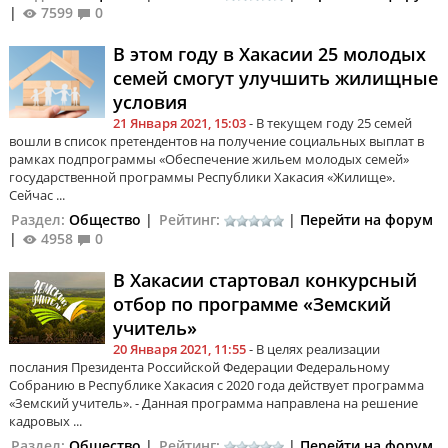
|
7599
0
В этом году в Хакасии 25 молодых
семей смогут улучшить жилищные
условия
21 Января 2021, 15:03
- В текущем году 25 семей
вошли в список претендентов на получение социальных выплат в
рамках подпрограммы «Обеспечение жильем молодых семей»
государственной программы Республики Хакасия «Жилище».
Сейчас ...
Раздел:
Общество
|
Рейтинг:
|
Перейти на форум
|
4958
0
В Хакасии стартовал конкурсный
отбор по программе «Земский
учитель»
20 Января 2021, 11:55
- В целях реализации
послания Президента Российской Федерации Федеральному
Собранию в Республике Хакасия с 2020 года действует программа
«Земский учитель». - Данная программа направлена на решение
кадровых ...
Раздел:
Общество
|
Рейтинг:
|
Перейти на форум