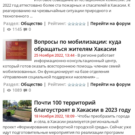
2022 год аттестовано более ста пожарных и спасателей в Хакасии. К
реагированию на чрезвычайные ситуации природного и
техногенного ...
Раздел:
Общество
|
Рейтинг:
|
Перейти на форум
|
1145
0
Вопросы по мобилизации: куда
обращаться жителям Хакасии
25 Ноября 2022, 13:44
- В регионе работает
информационно-консультационный центр,
который готов оказать всестороннюю помощь членам семей
мобилизованных. Он функционирует на базе отделения
«Управления социальной поддержки населения» ...
Раздел:
Общество
|
Рейтинг:
|
Перейти на форум
|
1089
0
Почти 100 территорий
благоустроят в Хакасии в 2023 году
18 Ноября 2022, 18:09
- Чтобы преобразить города
и сёла, в Хакасии реализуется региональный
проект «Формирование комфортной городской среды». Сейчас уже
идут подготовительные мероприятия по реализации программ