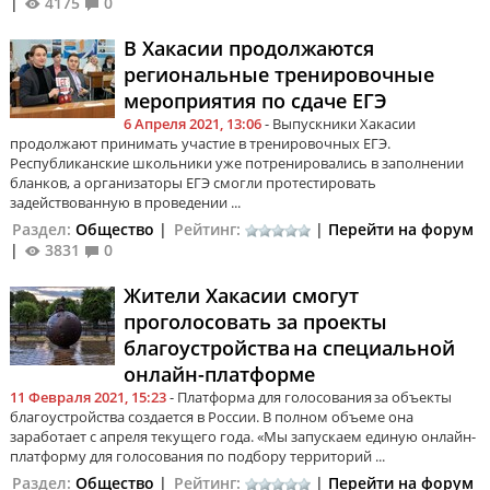
|
4175
0
В Хакасии продолжаются
региональные тренировочные
мероприятия по сдаче ЕГЭ
6 Апреля 2021, 13:06
- Выпускники Хакасии
продолжают принимать участие в тренировочных ЕГЭ.
Республиканские школьники уже потренировались в заполнении
бланков, а организаторы ЕГЭ смогли протестировать
задействованную в проведении ...
Раздел:
Общество
|
Рейтинг:
|
Перейти на форум
|
3831
0
Жители Хакасии смогут
проголосовать за проекты
благоустройства на специальной
онлайн-платформе
11 Февраля 2021, 15:23
- Платформа для голосования за объекты
благоустройства создается в России. В полном объеме она
заработает с апреля текущего года. «Мы запускаем единую онлайн-
платформу для голосования по подбору территорий ...
Раздел:
Общество
|
Рейтинг:
|
Перейти на форум