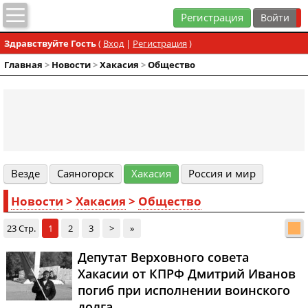
Регистрация
Здравствуйте Гость
(
Вход
|
Регистрация
)
Главная
>
Новости
>
Хакасия
>
Общество
Везде
Cаяногорск
Хакасия
Россия и мир
Новости
>
Хакасия
>
Общество
23 Стр.
1
2
3
>
»
Депутат Верховного совета
Хакасии от КПРФ Дмитрий Иванов
погиб при исполнении воинского
долга