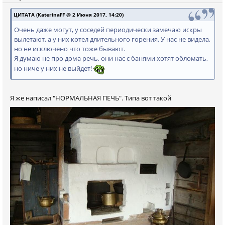
ЦИТАТА (KaterinaFF @ 2 Июня 2017, 14:20)
Очень даже могут, у соседей периодически замечаю искры
вылетают, а у них котел длительного горения. У нас не видела,
но не исключено что тоже бывают.
Я думаю не про дома речь, они нас с банями хотят обломать,
но ниче у них не выйдет!
Я же написал "НОРМАЛЬНАЯ ПЕЧЬ". Типа вот такой