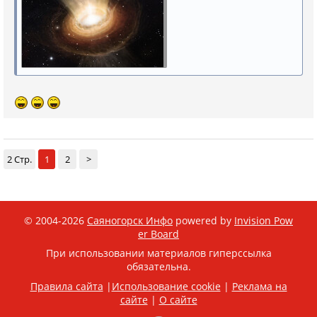
2 Стр.
1
2
>
© 2004-2026
Саяногорск Инфо
powered by
Invision Pow
er Board
При использовании материалов гиперссылка
обязательна.
Правила сайта
|
Использование cookie
|
Реклама на
сайте
|
О сайте