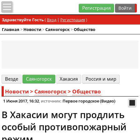
Регистрация
Здравствуйте Гость
(
Вход
|
Регистрация
)
Главная
>
Новости
>
Cаяногорск
>
Общество
Везде
Cаяногорск
Хакасия
Россия и мир
Новости
>
Cаяногорск
>
Общество
1 Июня 2017, 16:32
, источник:
Первое городское (Видео)
В Хакасии могут продлить
особый противопожарный
режим