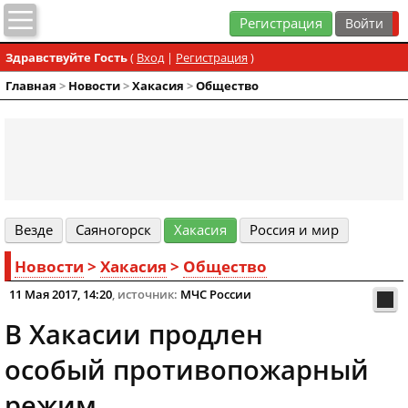
Регистрация
Здравствуйте Гость
(
Вход
|
Регистрация
)
Главная
>
Новости
>
Хакасия
>
Общество
Везде
Cаяногорск
Хакасия
Россия и мир
Новости
>
Хакасия
>
Общество
11 Мая 2017, 14:20
, источник:
МЧС России
В Хакасии продлен
особый противопожарный
режим