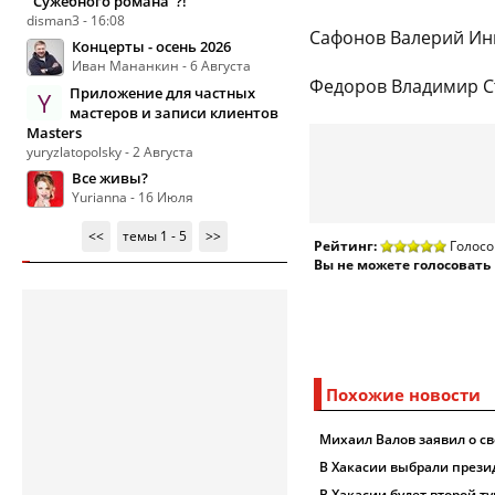
"Сужебного романа"?!
disman3 - 16:08
Сафонов Валерий Инн
Концерты - осень 2026
Иван Мананкин - 6 Августа
Федоров Владимир Ст
Приложение для частных
Y
мастеров и записи клиентов
Masters
yuryzlatopolsky - 2 Августа
Все живы?
Yurianna - 16 Июля
<<
темы 1 - 5
>>
Рейтинг:
Голосо
Вы не можете голосовать
Похожие новости
Михаил Валов заявил о св
В Хакасии выбрали прези
В Хакасии будет второй т