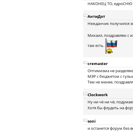
НАКОНЕЦ ТО, едроСНЮ на
АнтиДот
Нежданчик получился зна
Михаил, поздравляю с из
там есть.
cremaster
Оптимизма не разделяю,
МЭР с бюджетом с гульк
Тем не менее, поздравл
Clockwork
Ну ни чё ни чё, подума
Хотя бы флудить на фо
soni
и останется форум без в