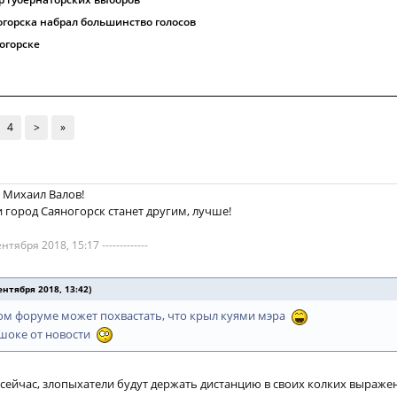
горска набрал большинство голосов
огорске
4
>
»
, Михаил Валов!
и город Саяногорск станет другим, лучше!
нтября 2018, 15:17 -------------
нтября 2018, 13:42)
том форуме может похвастать, что крыл куями мэра
в шоке от новости
 сейчас, злопыхатели будут держать дистанцию в своих колких выраже