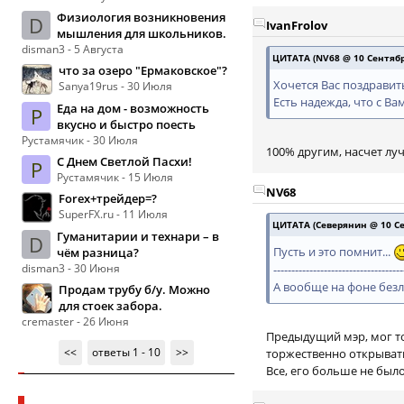
Физиология возникновения
D
IvanFrolov
мышления для школьников.
disman3 - 5 Августа
ЦИТАТА (NV68 @ 10 Сентября
что за озеро "Ермаковское"?
Хочется Вас поздравит
Sanya19rus - 30 Июля
Есть надежда, что с Ва
Еда на дом - возможность
Р
вкусно и быстро поесть
Рустамячик - 30 Июля
100% другим, насчет луч
С Днем Светлой Пасхи!
Р
Рустамячик - 15 Июля
NV68
Forex+трейдер=?
SuperFX.ru - 11 Июля
ЦИТАТА (Северянин @ 10 Сен
Гуманитарии и технари – в
D
Пусть и это помнит...
чём разница?
disman3 - 30 Июня
------------------------------------
А вообще на фоне без
Продам трубу б/у. Можно
для стоек забора.
cremaster - 26 Июня
Предыдущий мэр, мог то
<<
ответы 1 - 10
>>
торжественно открывать
Все, его больше не было