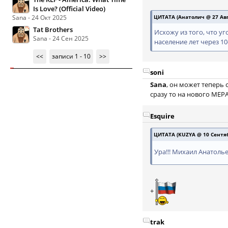
Is Love? (Official Video)
Sana - 24 Окт 2025
ЦИТАТА (Анатолич @ 27 Авгу
Tat Brothers
Исхожу из того, что уг
Sana - 24 Сен 2025
население лет через 1
<<
записи 1 - 10
>>
soni
Sana
, он может теперь 
сразу то на нового МЕР
Esquire
ЦИТАТА (KUZYA @ 10 Сентябр
Ура!!! Михаил Анатоль
+
trak