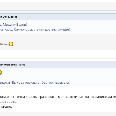
 2018, 15:15)
ь, Михаил Валов!
ми город Саяногорск станет другим, лучше!
ше...
тября 2018, 13:46)
-----------------------------------------------------------------------------------------------------------
ликости Быкова результат был ожидаемым.
лько ленточки красные разрезать, мог засветиться на празднике, да
 в городе.
 видно.