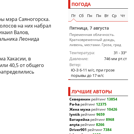
ПОГОДА
Пт
Сб
Пн
Пн
Вт
Ср
Чт
ры мэра Саяногорска.
олосов на них набрал
Пятница, 7 августа
ихаил Валов,
Переменная облачность.
альника Леонида
Кратковременный дождь,
ливень, местами. Гроза, град
Температура
31 - 33°
а Хакасии, в
Давление
746 мм рт.ст
или 40,5 от общего
Ветер
Ю-З 6-11 м/c, при грозе
 рапределились
порывы до 17 м/c
ЛУЧШИЕ АВТОРЫ
Северянин
рейтинг
13854
Pa-ha
рейтинг
12375
Жена мужа
рейтинг
10426
lyntik
рейтинг
9659
Батарейка
рейтинг
8968
anyta
рейтинг
8266
Driver901
рейтинг
7384