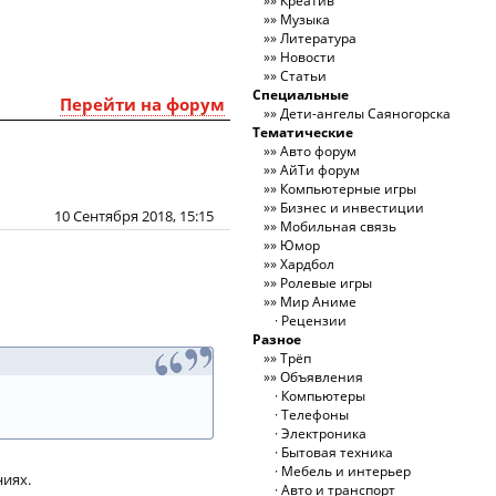
Креатив
Музыка
Литература
Новости
Статьи
Специальные
Перейти на форум
Дети-ангелы Саяногорска
Тематические
Авто форум
АйТи форум
Компьютерные игры
Бизнес и инвестиции
10 Сентября 2018, 15:15
Мобильная связь
Юмор
Хардбол
Ролевые игры
Мир Аниме
Рецензии
Разное
Трёп
Объявления
Компьютеры
Телефоны
Электроника
Бытовая техника
Мебель и интерьер
ниях.
Авто и транспорт