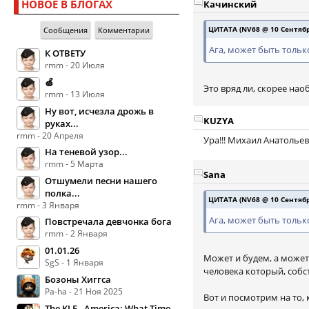
НОВОЕ В БЛОГАХ
Качинский
ЦИТАТА (NV68 @ 10 Сентября
Сообщения
Комментарии
Ага, может быть тольк
К ОТВЕТУ
rmm - 20 Июля
🍏
Это вряд ли, скорее на
rmm - 13 Июля
Ну вот, исчезла дрожь в
KUZYA
руках...
rmm - 20 Апреля
Ура!!! Михаил Анатольев
На теневой узор...
rmm - 5 Марта
Sana
Отшумели песни нашего
полка...
ЦИТАТА (NV68 @ 10 Сентября
rmm - 3 Января
Ага, может быть тольк
Повстречала девчонка бога
rmm - 2 Января
01.01.26
Может и будем, а может 
SgS - 1 Января
человека который, собст
Бозоны Хиггса
Pa-ha - 21 Ноя 2025
Вот и посмотрим на то,
The KLF - America: What Time