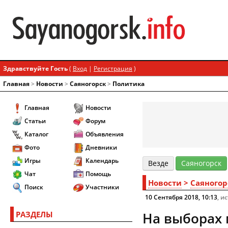
Здравствуйте Гость
(
Вход
|
Регистрация
)
Главная
>
Новости
>
Cаяногорск
>
Политика
Главная
Новости
Статьи
Форум
Каталог
Объявления
Фото
Дневники
Игры
Календарь
Везде
Cаяногорск
Чат
Помощь
Новости
>
Cаяногор
Поиск
Участники
10 Сентября 2018, 10:13
, и
РАЗДЕЛЫ
На выборах 