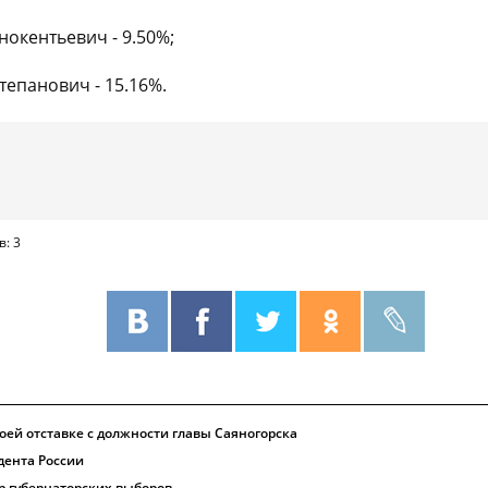
окентьевич - 9.50%;
епанович - 15.16%.
в: 3
оей отставке с должности главы Саяногорска
дента России
ур губернаторских выборов