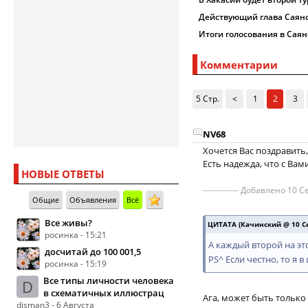
Действующий глава Саяно
Итоги голосования в Саян
Комментарии
5 Стр.
<
1
2
3
NV68
Хочется Вас поздравить
Есть надежда, что с Вам
НОВЫЕ ОТВЕТЫ
------------- Добавлено 10 Се
Общие
Объявления
Всё
Все живы?
ЦИТАТА (Качинский @ 10 Се
росинка - 15:21
А каждый второй на э
досчитай до 100 001,5
PS^ Если честно, то я 
росинка - 15:19
Все типы личности человека
D
в схематичных иллюстрац
Ага, может быть только
disman3 - 6 Августа