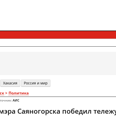
Хакасия
Россия и мир
ск
>
Политика
сточник:
АИС
мэра Саяногорска победил тележ