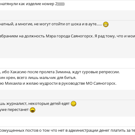
тянули как изделие номер 2))))))
тный, а многие, не могут отойти от шока и в ауте......
бранием на должность Мэра города Саяногорск. Я рад тому, что и мои "
 ибо Хакасию после пролета Зимина, ждут суровые репрессии.
ин хрен, всего лишь мальчик для битья.
яю Михаила и желаю мудрости в руководстве МО Саяногорск.
ешь журналист, некоторые детей едят
руме перестанет
озмущенных постов о том что нет в администрации денег платить за те