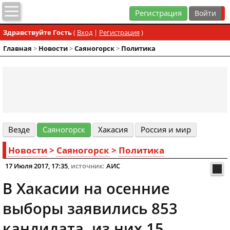
Регистрация
Здравствуйте Гость
(
Вход
|
Регистрация
)
Главная
>
Новости
>
Cаяногорск
>
Политика
Везде
Cаяногорск
Хакасия
Россия и мир
Новости
>
Cаяногорск
>
Политика
17 Июля 2017, 17:35
, источник:
АИС
В Хакасии на осенние
выборы заявились 853
кандидата, из них 15