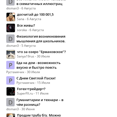
D
в схематичных иллюстрац
disman3 - 6 Августа
досчитай до 100 001,5
Sana - 6 Августа
Все живы?
soroka - 6 Августа
Физиология возникновения
D
мышления для школьников.
disman3 - 5 Августа
что за озеро "Ермаковское"?
Sanya19rus - 30 Июля
Еда на дом - возможность
Р
вкусно и быстро поесть
Рустамячик - 30 Июля
С Днем Светлой Пасхи!
Р
Рустамячик - 15 Июля
Forex+трейдер=?
SuperFX.ru - 11 Июля
Гуманитарии и технари – в
D
чём разница?
disman3 - 30 Июня
Продам трубу б/у. Можно