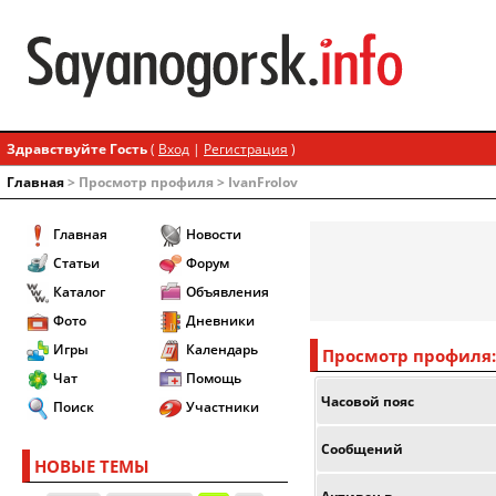
Здравствуйте Гость
(
Вход
|
Регистрация
)
Главная
> Просмотр профиля > IvanFrolov
Главная
Новости
Статьи
Форум
Каталог
Объявления
Фото
Дневники
Игры
Календарь
Просмотр профиля: 
Чат
Помощь
Часовой пояс
Поиск
Участники
Сообщений
НОВЫЕ ТЕМЫ