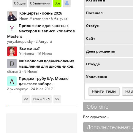
Активен в
Общие
Объявления
Всё
Концерты - осень 2026
Посещал
Иван Мананкин - 6 Августа
Приложение для частных
Статус
Y
мастеров и записи клиентов
Masters
Сайт
yuryzlatopolsky - 2 Августа
Все живы?
День рождения
Yurianna - 16 Июля
Физиология возникновения
D
Откуда
мышления для школьников.
disman3 - 9 Июля
Увлечения
Продам трубу б/у. Можно
А
для стоек забора.
Архивариус - 24 Июл 2017
Найти темы
Най
<<
темы 1 - 5
>>
Обо мне
Все сурьезно...
Дополнительная