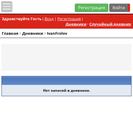
Регистрация
Здравствуйте Гость
(
Вход
|
Регистрация
)
Дневники
·
Случайный дневник
Главная
>
Дневники
>
IvanFrolov
Нет записей в дневнике.