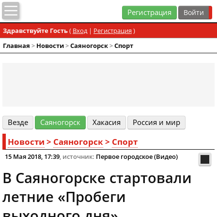
Регистрация
Здравствуйте Гость
(
Вход
|
Регистрация
)
Главная
>
Новости
>
Cаяногорск
>
Спорт
Везде
Cаяногорск
Хакасия
Россия и мир
Новости
>
Cаяногорск
>
Спорт
15 Мая 2018, 17:39
, источник:
Первое городское (Видео)
В Саяногорске стартовали
летние «Пробеги
выходного дня»