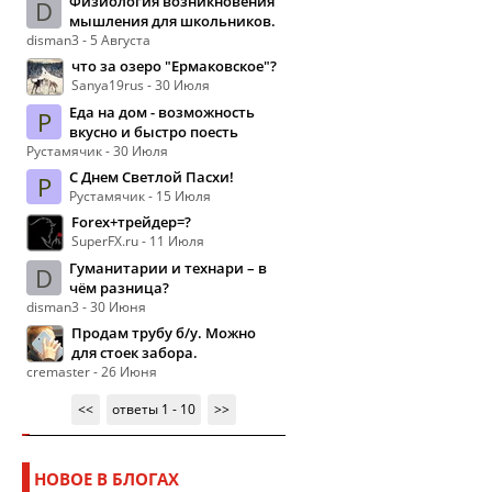
Физиология возникновения
D
мышления для школьников.
disman3 - 5 Августа
что за озеро "Ермаковское"?
Sanya19rus - 30 Июля
Еда на дом - возможность
Р
вкусно и быстро поесть
Рустамячик - 30 Июля
С Днем Светлой Пасхи!
Р
Рустамячик - 15 Июля
Forex+трейдер=?
SuperFX.ru - 11 Июля
Гуманитарии и технари – в
D
чём разница?
disman3 - 30 Июня
Продам трубу б/у. Можно
для стоек забора.
cremaster - 26 Июня
<<
ответы 1 - 10
>>
НОВОЕ В БЛОГАХ