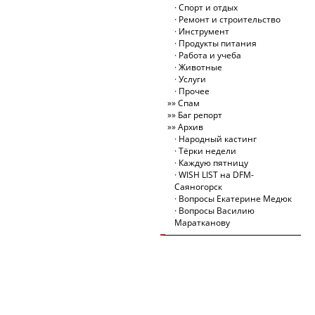
Спорт и отдых
Ремонт и строительство
Инструмент
Продукты питания
Работа и учеба
Животные
Услуги
Прочее
Спам
Баг репорт
Архив
Народный кастинг
Тёрки недели
Каждую пятницу
WISH LIST на DFM-
Саяногорск
Вопросы Екатерине Медюк
Вопросы Василию
Маратканову