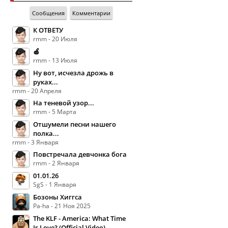
Сообщения
Комментарии
К ОТВЕТУ
rmm - 20 Июля
🍏
rmm - 13 Июля
Ну вот, исчезла дрожь в
руках...
rmm - 20 Апреля
На теневой узор...
rmm - 5 Марта
Отшумели песни нашего
полка...
rmm - 3 Января
Повстречала девчонка бога
rmm - 2 Января
01.01.26
SgS - 1 Января
Бозоны Хиггса
Pa-ha - 21 Ноя 2025
The KLF - America: What Time
Is Love? (Official Video)