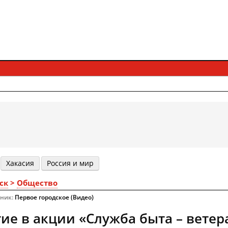
Хакасия
Россия и мир
ск
>
Общество
чник:
Первое городское (Видео)
ие в акции «Служба быта – вете