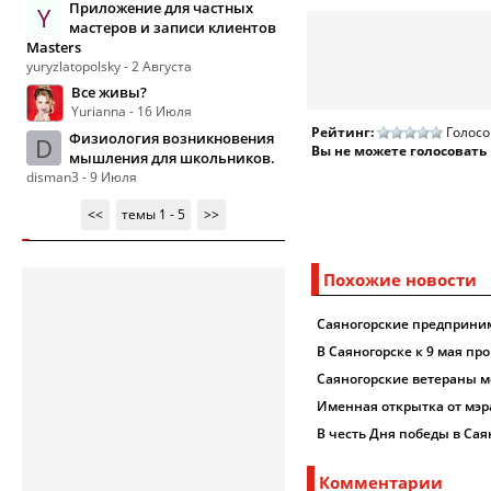
Приложение для частных
Y
мастеров и записи клиентов
Masters
yuryzlatopolsky - 2 Августа
Все живы?
Yurianna - 16 Июля
Рейтинг:
Голосо
Физиология возникновения
D
Вы не можете голосовать
мышления для школьников.
disman3 - 9 Июля
<<
темы 1 - 5
>>
Похожие новости
Саяногорские предприним
В Саяногорске к 9 мая пр
Саяногорские ветераны м
Именная открытка от мэр
В честь Дня победы в Са
Комментарии