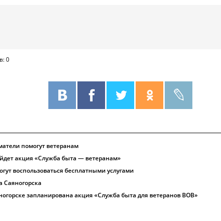
в: 0
атели помогут ветеранам
ойдет акция «Служба быта — ветеранам»
огут воспользоваться бесплатными услугами
а Саяногорска
яногорске запланирована акция «Служба быта для ветеранов ВОВ»