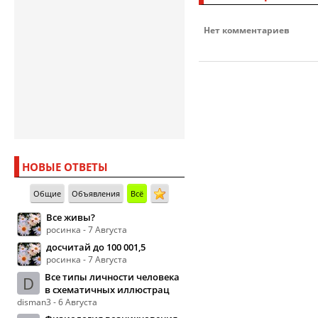
Нет комментариев
НОВЫЕ ОТВЕТЫ
Общие
Объявления
Всё
Все живы?
росинка - 7 Августа
досчитай до 100 001,5
росинка - 7 Августа
Все типы личности человека
D
в схематичных иллюстрац
disman3 - 6 Августа