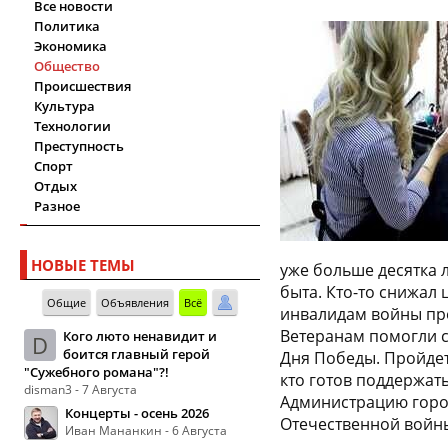
Все новости
Политика
Экономика
Общество
Происшествия
Культура
Технологии
Преступность
Спорт
Отдых
Разное
НОВЫЕ ТЕМЫ
уже больше десятка 
быта. Кто-то снижал 
Общие
Объявления
Всё
инвалидам войны пре
Ветеранам помогли с
Кого люто ненавидит и
D
боится главный герой
Дня Победы. Пройдет
"Сужебного романа"?!
кто готов поддержать
disman3 - 7 Августа
Администрацию город
Концерты - осень 2026
Отечественной войны»
Иван Мананкин - 6 Августа