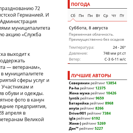
ПОГОДА
 празднованию 72
стской Германией. И
Сб
Пн
Пн
Вт
Ср
Чт
Пт
 Администрация
лями муниципалитета
Суббота, 8 августа
ую акцию «Служба
Переменная облачность.
Преимущественно без осадков
Температура
24 - 26°
Давление
748 мм рт.ст
ка выходит к
Ветер
C-З 6-11 м/c
поддержать
та — ветеранам»,
 в муниципалитете
ЛУЧШИЕ АВТОРЫ
риятий сферы услуг и
Северянин
рейтинг
13854
. Участникам и
Pa-ha
рейтинг
12375
в обуви и одежды.
Жена мужа
рейтинг
10426
lyntik
рейтинг
9659
ятное фото в канун
Батарейка
рейтинг
8968
редние предприятия,
anyta
рейтинг
8266
28 апреля в
Driver901
рейтинг
7384
igla
рейтинг
6192
 ветеранам Великой
Женя-)
рейтинг
5269
Дэн™
рейтинг
5227