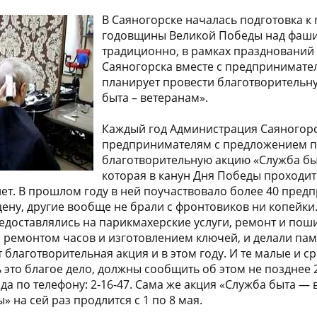
В Саяногорске началась подготовка к
годовщины Великой Победы над фаши
традиционно, в рамках празднований
Саяногорска вместе с предпринимате
планирует провести благотворительн
быта – ветеранам».
Каждый год Администрация Саяногорс
предпринимателям с предложением 
благотворительную акцию «Служба бы
которая в канун Дня Победы проходит
лет. В прошлом году в ней поучаствовало более 40 предп
цену, другие вообще не брали с фронтовиков ни копейки
доставлялись на парикмахерские услуги, ремонт и поши
 ремонтом часов и изготовлением ключей, и делали пам
 благотворительная акция и в этом году. И те малые и с
 это благое дело, должны сообщить об этом не позднее 
а по телефону: 2-16-47. Сама же акция «Служба быта —
 на сей раз продлится с 1 по 8 мая.