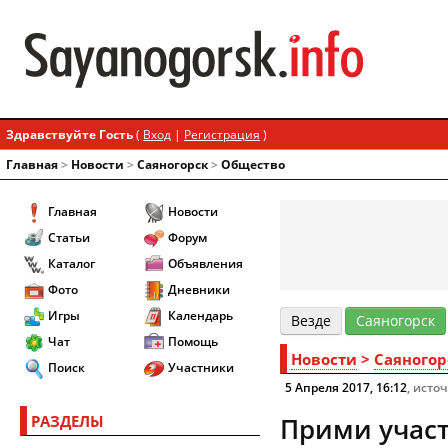
Здравствуйте Гость
(
Вход
|
Регистрация
)
Главная
>
Новости
>
Cаяногорск
>
Общество
Главная
Новости
Статьи
Форум
Каталог
Объявления
Фото
Дневники
Игры
Календарь
Везде
Cаяногорск
Чат
Помощь
Новости
>
Cаяногор
Поиск
Участники
5 Апреля 2017, 16:12
, исто
РАЗДЕЛЫ
Прими участ