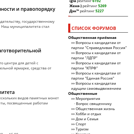
igla
рейтинг
6192
Женя-)
рейтинг
5269
нности и правопорядку
Дэн™
рейтинг
5227
дательству, государственному
е. Наш муниципалитета стал
СПИСОК ФОРУМОВ
Общественная приёмная
Вопросы к кандидатам от
партии "Справедливая Россия"
аготворительной
Вопросы к кандидатам от
партии "ЛДПР"
о центра для детей с
Вопросы к кандидатам от
льной ярмарке, средства от
партии "КПРФ"
Вопросы к кандидатам от
партии "Единая Россия"
Вопросы к кандидатам
идущим самовыдвижением
митета
Общественные
нескольких видов памятных монет
Мероприятия
еты, посвященные работам
Вопрос священнику
Общественная жизнь
Хобби и отдых
Дом и Семья
Спорт
Туризм