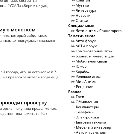
Креатив
0 до 15.00 состоится
Музыка
она РУСАЛа «Верим в чудо,
Литература
Новости
Статьи
Специальные
омую молотком
Дети-ангелы Саяногорска
жчине, который забил свою
Тематические
На скамье подсудимых оказался
Авто форум
АйТи форум
Компьютерные игры
Бизнес и инвестиции
Мобильная связь
Юмор
Хардбол
й города, что на остановке в 7-
Ролевые игры
, ни правоохранители тогда еще
Мир Аниме
Рецензии
Разное
Трёп
 проводит проверку
Объявления
Компьютеры
огорске, получила продолжение.
Телефоны
ледственном комитете. Как
Электроника
Бытовая техника
Мебель и интерьер
Авто и транспорт