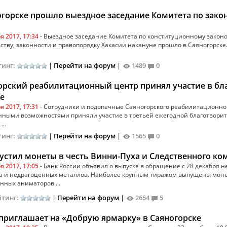
огорске прошло выездное заседание Комитета по зако
я 2017, 17:34
- Выездное заседание Комитета по конституционному законо
ству, законности и правопорядку Хакасии накануне прошло в Саяногорск
тинг:
|
Перейти на форум
|
1489
0
орский реабилитационный центр принял участие в бл
е
я 2017, 17:31
- Сотрудники и подопечные Саяногорского реабилитационног
ными возможностями приняли участие в третьей ежегодной благотворите
..
тинг:
|
Перейти на форум
|
1565
0
устил монеты в честь Винни-Пуха и Следственного ко
я 2017, 17:05
- Банк России объявил о выпуске в обращение с 28 декабря 
ра и недрагоценных металлов. Наиболее крупным тиражом выпущены мон
нных аниматоров ...
йтинг:
|
Перейти на форум
|
2654
5
приглашает на «Добрую ярмарку» в Саяногорске