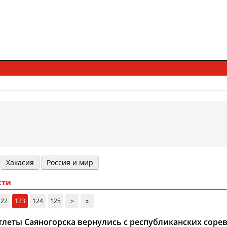
Хакасия
Россия и мир
сти
122
123
124
125
>
»
тлеты Саяногорска вернулись с республиканских соре