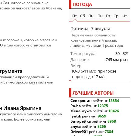
 Саяногорска вернулись с
ПОГОДА
тсменов легкоатлетов из Абакана,
Пт
Сб
Пн
Пн
Вт
Ср
Чт
Пятница, 7 августа
Переменная облачность.
ых горожан, которые в третьем
Кратковременный дождь,
О в Саяногорске становится
ливень, местами. Гроза, град
Температура
30 - 32°
Давление
745 мм рт.ст
Ветер
струмента
Ю-З 6-11 м/c, при грозе
порывы до 17 м/c
 получили преподаватели и
ли саяногорской музыкальной
ЛУЧШИЕ АВТОРЫ
Северянин
рейтинг
13854
Pa-ha
рейтинг
12375
и Ивана Ярыгина
Жена мужа
рейтинг
10426
укратного олимпийского чемпиона
lyntik
рейтинг
9659
о края. Более сотни парней
Батарейка
рейтинг
8968
anyta
рейтинг
8266
Driver901
рейтинг
7384