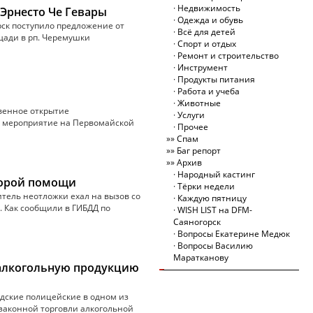
Недвижимость
Эрнесто Че Гевары
Одежда и обувь
ск поступило предложение от
Всё для детей
щади в рп. Черемушки
Спорт и отдых
Ремонт и строительство
Инструмент
Продукты питания
Работа и учеба
Животные
твенное открытие
Услуги
е мероприятие на Первомайской
Прочее
Спам
Баг репорт
Архив
Народный кастинг
корой помощи
Тёрки недели
итель неотложки ехал на вызов со
Каждую пятницу
. Как сообщили в ГИБДД по
WISH LIST на DFM-
Саяногорск
Вопросы Екатерине Медюк
Вопросы Василию
Маратканову
 алкогольную продукцию
одские полицейские в одном из
езаконной торговли алкогольной