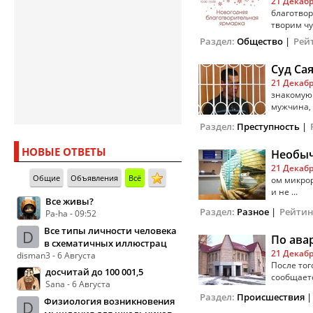
21 Декабр
благотвор
творим чудо
Раздел:
Общество
|
Рей
Суд Са
21 Декабр
знакомую 
мужчина, 
Раздел:
Преступность
|
НОВЫЕ ОТВЕТЫ
Необыч
21 Декабр
Общие
Объявления
Всё
ом микрор
и не ...
Все живы?
Раздел:
Разное
|
Рейтин
Pa-ha - 09:52
Все типы личности человека
D
По ава
в схематичных иллюстрац
21 Декабр
disman3 - 6 Августа
После тог
досчитай до 100 001,5
сообщается
Sana - 6 Августа
Раздел:
Происшествия
Физиология возникновения
D