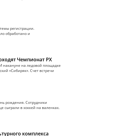
стемы регистрации.
ыло обработано и
оходят Чемпионат РХ
 И накануне на ледовой площадке
ский «Сибиряк». Счет встречи
ень рождения. Сотрудники
е сыграли в хоккей на валенках.
ьтурного комплекса