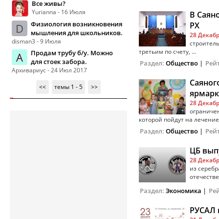
Все живы?
Yurianna - 16 Июля
В Саян
Физиология возникновения
РХ
D
мышления для школьников.
28 Декабр
disman3 - 9 Июля
строитель
третьим по счету, ...
Продам трубу б/у. Можно
А
для стоек забора.
Раздел:
Общество
|
Рей
Архивариус - 24 Июл 2017
Саяног
<<
темы 1 - 5
>>
ярмарк
28 Декабр
ограничен
которой пойдут на лечение .
Раздел:
Общество
|
Рей
ЦБ вып
28 Декабр
из сереб
отечестве
Раздел:
Экономика
|
Ре
РУСАЛ 