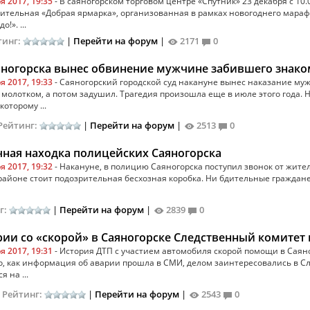
я 2017, 19:35
- В саяногорском торговом центре «Спутник» 23 декабря с 10.0
ительная «Добрая ярмарка», организованная в рамках новогоднего мараф
!». ...
тинг:
|
Перейти на форум
|
2171
0
яногорска вынес обвинение мужчине забившего знак
я 2017, 19:33
- Саяногорский городской суд накануне вынес наказание му
молотком, а потом задушил. Трагедия произошла еще в июле этого года. 
которому ...
Рейтинг:
|
Перейти на форум
|
2513
0
ная находка полицейских Саяногорска
я 2017, 19:32
- Накануне, в полицию Саяногорска поступил звонок от жителе
айоне стоит подозрительная бесхозная коробка. Ни бдительные граждане
г:
|
Перейти на форум
|
2839
0
рии со «скорой» в Саяногорске Следственный комитет
я 2017, 19:31
- История ДТП с участием автомобиля скорой помощи в Саян
о, как информация об аварии прошла в СМИ, делом заинтересовались в С
 на ...
|
Рейтинг:
|
Перейти на форум
|
2543
0