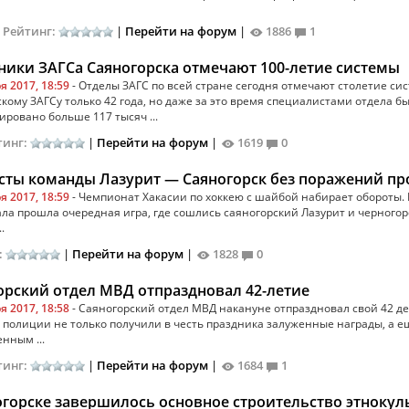
|
Рейтинг:
|
Перейти на форум
|
1886
1
ники ЗАГСа Саяногорска отмечают 100-летие системы
я 2017, 18:59
- Отделы ЗАГС по всей стране сегодня отмечают столетие си
кому ЗАГСу только 42 года, но даже за это время специалистами отдела б
ировано больше 117 тысяч ...
тинг:
|
Перейти на форум
|
1619
0
сты команды Лазурит — Саяногорск без поражений пр
я 2017, 18:59
- Чемпионат Хакасии по хоккею с шайбой набирает обороты.
ла прошла очередная игра, где сошлись саяногорский Лазурит и черногор
.
:
|
Перейти на форум
|
1828
0
орский отдел МВД отпраздновал 42-летие
я 2017, 18:58
- Саяногорский отдел МВД накануне отпраздновал свой 42 д
 полиции не только получили в честь праздника залуженные награды, а ещ
нным ...
тинг:
|
Перейти на форум
|
1684
1
огорске завершилось основное строительство этнокул