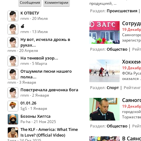
Сообщения
Комментарии
продукцией, ...
Раздел:
Происшествия
К ОТВЕТУ
rmm - 20 Июля
Сотруд
🍏
19 Декабр
rmm - 13 Июля
Саяногорс
Ну вот, исчезла дрожь в
зарегистр
руках...
Раздел:
Общество
|
Рей
rmm - 20 Апреля
На теневой узор...
Хоккеи
rmm - 5 Марта
19 Декабр
Отшумели песни нашего
ФОКа Руса
полка...
оказался ..
rmm - 3 Января
Раздел:
Спорт
|
Рейтинг
Повстречала девчонка бога
rmm - 2 Января
Саяног
01.01.26
19 Декабр
SgS - 1 Января
городской
Бозоны Хиггса
Торжестве
Pa-ha - 21 Ноя 2025
Раздел:
Общество
|
Рей
The KLF - America: What Time
Is Love? (Official Video)
В Саян
Sana - 24 Окт 2025