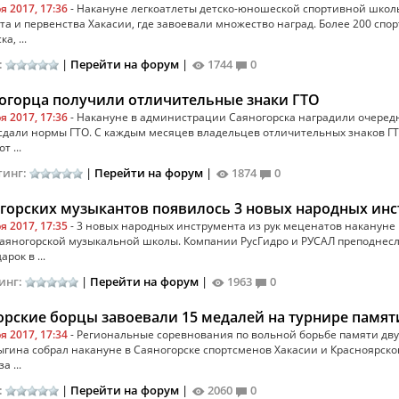
я 2017, 17:36
- Накануне легкоатлеты детско-юношеской спортивной школы
а и первенства Хакасии, где завоевали множество наград. Более 200 спор
а, ...
:
|
Перейти на форум
|
1744
0
ногорца получили отличительные знаки ГТО
я 2017, 17:36
- Накануне в администрации Саяногорска наградили очередн
сдали нормы ГТО. С каждым месяцев владельцев отличительных знаков ГТ
т ...
тинг:
|
Перейти на форум
|
1874
0
огорских музыкантов появилось 3 новых народных ин
я 2017, 17:35
- 3 новых народных инструмента из рук меценатов накануне
саяногорской музыкальной школы. Компании РусГидро и РУСАЛ преподнес
рок в ...
инг:
|
Перейти на форум
|
1963
0
орские борцы завоевали 15 медалей на турнире памят
я 2017, 17:34
- Региональные соревнования по вольной борьбе памяти дв
гина собрал накануне в Саяногорске спортсменов Хакасии и Красноярског
а ...
:
|
Перейти на форум
|
2060
0