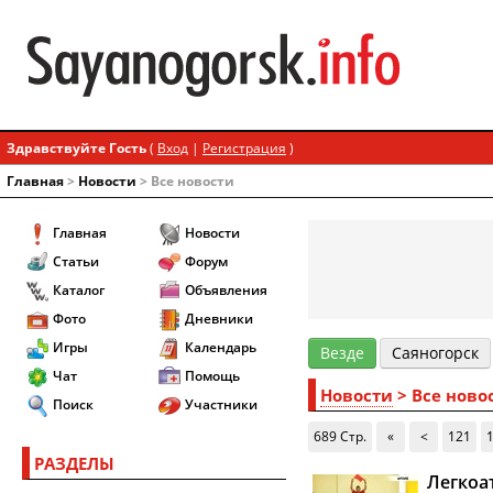
Здравствуйте Гость
(
Вход
|
Регистрация
)
Главная
>
Новости
> Все новости
Главная
Новости
Статьи
Форум
Каталог
Объявления
Фото
Дневники
Игры
Календарь
Везде
Cаяногорск
Чат
Помощь
Новости
> Все ново
Поиск
Участники
689 Стр.
«
<
121
РАЗДЕЛЫ
Легкоа