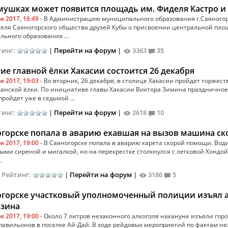
мушках может появится площадь им. Фиделя Кастро и 
я 2017, 16:49
- В Администрацию муниципального образования г.Саяногор
еля Саяногорского общества друзей Кубы о присвоении центральной пло
ьного образования ...
тинг:
|
Перейти на форум
|
3363
35
ие главной ёлки Хакасии состоится 26 декабря
я 2017, 19:03
- Во вторник, 26 декабря, в столице Хакасии пройдет торжес
канской ёлки. По инициативе главы Хакасии Виктора Зимина празднично
ройдет уже в седьмой ...
тинг:
|
Перейти на форум
|
2618
10
огорске попала в аварию ехавшая на вызов машина с
я 2017, 19:00
- В Саяногорске попала в аварию карета скорой помощи. Вод
ми сиреной и мигалкой, но на перекрестке столкнулся с легковой Хондой
.
|
Рейтинг:
|
Перейти на форум
|
3186
5
огорске участковый уполномоченный полиции изъял
азина
я 2017, 19:00
- Около 7 литров незаконного алкоголя накануне изъяли гор
павильонов в поселке Ай-Дай. В ходе рейдовых мероприятий по фактам н