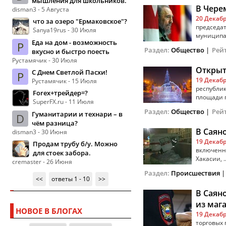
мышления для школьников.
В Чере
disman3 - 5 Августа
20 Декабр
что за озеро "Ермаковское"?
председат
Sanya19rus - 30 Июля
муниципал
Еда на дом - возможность
Р
Раздел:
Общество
|
Рей
вкусно и быстро поесть
Рустамячик - 30 Июля
Открыт
С Днем Светлой Пасхи!
Р
19 Декабр
Рустамячик - 15 Июля
республи
Forex+трейдер=?
площади п
SuperFX.ru - 11 Июля
Раздел:
Общество
|
Рей
Гуманитарии и технари – в
D
чём разница?
В Саян
disman3 - 30 Июня
19 Декабр
Продам трубу б/у. Можно
включенны
для стоек забора.
Хакасии, ..
cremaster - 26 Июня
Раздел:
Происшествия
<<
ответы 1 - 10
>>
В Саян
из маг
НОВОЕ В БЛОГАХ
19 Декабр
торговых 