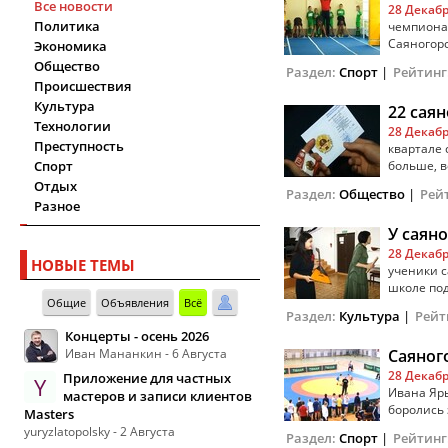
Все новости
28 Декабр
Политика
чемпионат
Саяногорск
Экономика
Общество
Раздел:
Спорт
|
Рейтинг
Происшествия
Культура
22 сая
Технологии
28 Декабр
Преступность
квартале 
Спорт
больше, во
Отдых
Раздел:
Общество
|
Рей
Разное
У саян
28 Декабр
НОВЫЕ ТЕМЫ
ученики 
школе пода
Общие
Объявления
Всё
Раздел:
Культура
|
Рейт
Концерты - осень 2026
Иван Мананкин - 6 Августа
Саяног
28 Декабр
Приложение для частных
Y
Ивана Яры
мастеров и записи клиентов
боролись з
Masters
yuryzlatopolsky - 2 Августа
Раздел:
Спорт
|
Рейтинг