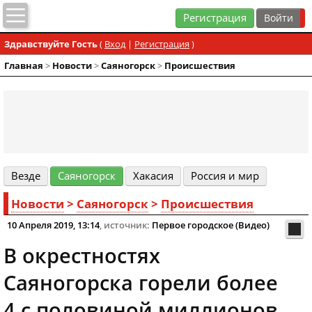
Регистрация
Здравствуйте Гость
(
Вход
|
Регистрация
)
Главная
>
Новости
>
Cаяногорск
>
Происшествия
Везде
Cаяногорск
Хакасия
Россия и мир
Новости
>
Cаяногорск
>
Происшествия
10 Апреля 2019, 13:14
, источник:
Первое городское (Видео)
В окрестностях
Саяногорска горели более
4 с половиной миллионов