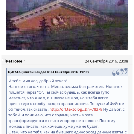
PetroNel'
24 Сентября 2016, 23:08
ЦИТАТА (Святой Вандал @ 24 Сентября 2016, 19:19)
И тебе, мил чел, добрый вечер!
Начнем с того, что ты, Миша, весьма безграмотен. Новичок -
пишется через "О". Ты сейчас будешь, как всегда тупо
мазаться, что я не я, и шлюха не моя, но я тебя легко
пригвоздю к столбу позора правописания. По русски! Фейсом
об тейбл, так сказать.
http://orf.textolog...&n=78379
Ну да Бог, с
тобой. Я понимаю, что с годами, часть мозга
трансформируется в нечто инородное в голове. Поэтому
можешь писать, как хочешь,хуже уже не будет.
С тем, что на тебя, как на бывшего единороса,( данные взяты с