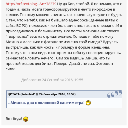
http://orf.textolog...&n=78379
Ну да Бог, с тобой. Я понимаю, что с
годами, часть мозга трансформируется в нечто инородное в
голове. Поэтому можешь писать, как хочешь,хуже уже не будет.
С тем, что на тебя, как на бывшего единороса,( данные взяты с
сайта ВС РХ), положило член большинство, так это очевидно. И я
присоединяюсь к большинству. Все посты в отношении твоего
"творчества" весьма отрицательные. Хочешь я тебе помогу.
Можно я маленько в фотошопе изменю твой имидж? Вдруг ты
выстрелишь, как личность, к примеру в форме женщины.
Потому что в том виде, в котором ты себя тут позиционируешь,
сейчас тебе ловить нечего . Сам же видишь ,Миша, что ты
простой мешок для битья. Поверь. Давай , не ссы. Фотошоп -
сила!
------------- Добавлено 24 Сентября 2016, 19:55 -------------
ЦИТАТА (PetroNel' @ 24 Сентября 2016, 10:57)
...
Мишка, два с половиной сантиметра!
Вот беда!