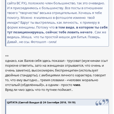
сайта ВС РХ), положило член большинство, так это очевидно.
И я присоединяюсь к большинству. Все посты в отношении
твоего "творчества" весьма отрицательные. Хочешь я тебе
помогу. Можно я маленько в фотошопе изменю твой
имидж? Вдруг ты выстрелишь, как личность, к примеру в
форме женщины. Потому что
в том виде, в котором ты себя
тут позиционируешь, сейчас тебе ловить нечего
. Сам же
видишь ,Миша, что ты простой мешок для битья. Поверь.
Давай , не ссы. Фотошоп - сила!
++
однако, как Валов себя здесь показал - трусоват (мужчинам ссыт
порезче ответить, зато на женщинах отрывается, что очень и
очень заметно), высокомерен, беспринципен (использует
двойные стандарты), с амбициями личного характера, говорит
то, что ему выгодно... тремя словами - «человек морально
отсталый (обделённый)», а одним - просто
чмо
.
Вряд ли чмо здесь что-то путнее поймает..
ЦИТАТА (Святой Вандал @ 24 Сентября 2016, 19:19)