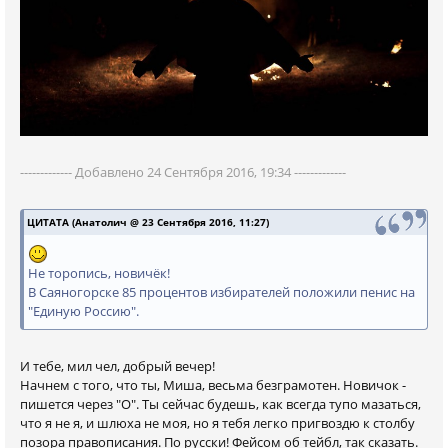
------------- Добавлено 24 Сентября 2016, 19:34 -------------
ЦИТАТА (Анатолич @ 23 Сентября 2016, 11:27)
Не торопись, новичёк!
В Саяногорске 85 процентов избирателей положили пенис на
"Единую Россию".
И тебе, мил чел, добрый вечер!
Начнем с того, что ты, Миша, весьма безграмотен. Новичок -
пишется через "О". Ты сейчас будешь, как всегда тупо мазаться,
что я не я, и шлюха не моя, но я тебя легко пригвоздю к столбу
позора правописания. По русски! Фейсом об тейбл, так сказать.