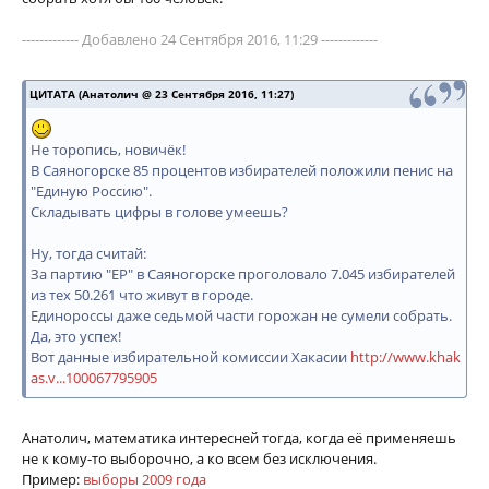
------------- Добавлено 24 Сентября 2016, 11:29 -------------
ЦИТАТА (Анатолич @ 23 Сентября 2016, 11:27)
Не торопись, новичёк!
В Саяногорске 85 процентов избирателей положили пенис на
"Единую Россию".
Складывать цифры в голове умеешь?
Ну, тогда считай:
За партию "ЕР" в Саяногорске проголовало 7.045 избирателей
из тех 50.261 что живут в городе.
Единороссы даже седьмой части горожан не сумели собрать.
Да, это успех!
Вот данные избирательной комиссии Хакасии
http://www.khak
as.v...100067795905
Анатолич, математика интересней тогда, когда её применяешь
не к кому-то выборочно, а ко всем без исключения.
Пример:
выборы 2009 года