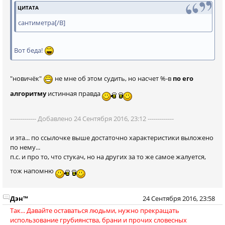
ЦИТАТА
сантиметра[/B]
Вот беда!
"новичёк"
не мне об этом судить, но насчет %-в
по его
алгоритму
истинная правда
------------- Добавлено 24 Сентября 2016, 23:12 -------------
и эта... по ссылочке выше достаточно характеристики выложено
по нему...
п.с. и про то, что стукач, но на других за то же самое жалуется,
тож напомню
Дэн™
24 Сентября 2016, 23:58
Так... Давайте оставаться людьми, нужно прекращать
использование грубиянства, брани и прочих словесных