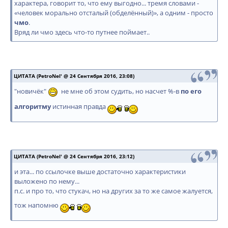
характера, говорит то, что ему выгодно... тремя словами -
«человек морально отсталый (обделённый)», а одним - просто
чмо
.
Вряд ли чмо здесь что-то путнее поймает..
ЦИТАТА (PetroNel' @ 24 Сентября 2016, 23:08)
"новичёк"
не мне об этом судить, но насчет %-в
по его
алгоритму
истинная правда
ЦИТАТА (PetroNel' @ 24 Сентября 2016, 23:12)
и эта... по ссылочке выше достаточно характеристики
выложено по нему...
п.с. и про то, что стукач, но на других за то же самое жалуется,
тож напомню