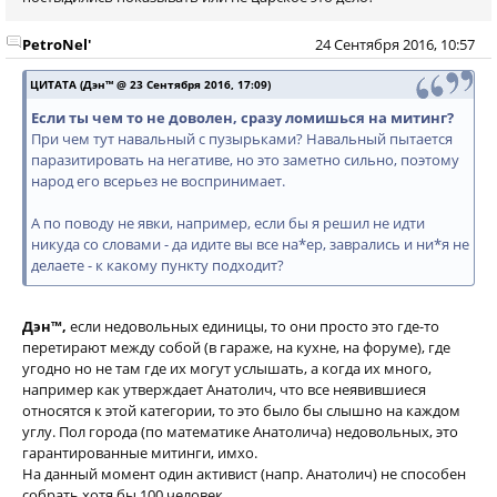
PetroNel'
24 Сентября 2016, 10:57
ЦИТАТА (Дэн™ @ 23 Сентября 2016, 17:09)
Если ты чем то не доволен, сразу ломишься на митинг?
При чем тут навальный с пузырьками? Навальный пытается
паразитировать на негативе, но это заметно сильно, поэтому
народ его всерьез не воспринимает.
А по поводу не явки, например, если бы я решил не идти
никуда со словами - да идите вы все на*ер, заврались и ни*я не
делаете - к какому пункту подходит?
Дэн™,
если недовольных единицы, то они просто это где-то
перетирают между собой (в гараже, на кухне, на форуме), где
угодно но не там где их могут услышать, а когда их много,
например как утверждает Анатолич, что все неявившиеся
относятся к этой категории, то это было бы слышно на каждом
углу. Пол города (по математике Анатолича) недовольных, это
гарантированные митинги, имхо.
На данный момент один активист (напр. Анатолич) не способен
собрать хотя бы 100 человек.