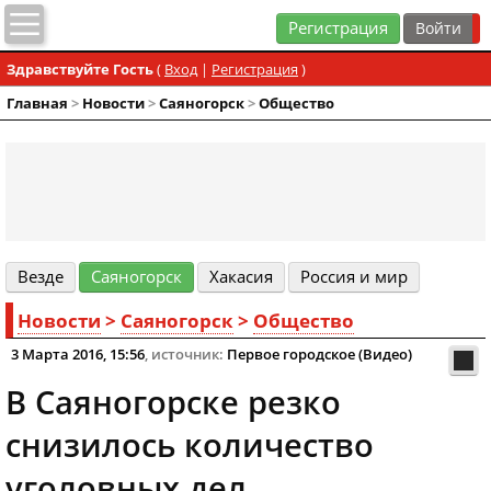
Регистрация
Здравствуйте Гость
(
Вход
|
Регистрация
)
Главная
>
Новости
>
Cаяногорск
>
Общество
Везде
Cаяногорск
Хакасия
Россия и мир
Новости
>
Cаяногорск
>
Общество
3 Марта 2016, 15:56
, источник:
Первое городское (Видео)
В Саяногорске резко
снизилось количество
уголовных дел