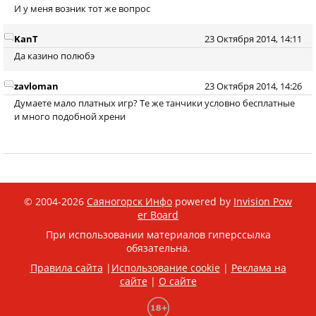
И у меня возник тот же вопрос
KanT
23 Октября 2014, 14:11
Да казино полюбэ
zavloman
23 Октября 2014, 14:26
Думаете мало платных игр? Те же танчики условно бесплатные
и много подобной хрени
© 2004-2026
Саяногорск Инфо
powered by
Invision Pow
er Board
При использовании материалов гиперссылка
обязательна.
Правила сайта
|
Использование cookie
|
Реклама на
сайте
|
О сайте