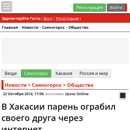
Регистрация
Здравствуйте Гость
(
Вход
|
Регистрация
)
Главная
>
Новости
>
Cаяногорск
>
Общество
Везде
Cаяногорск
Хакасия
Россия и мир
Новости
>
Cаяногорск
>
Общество
22 Октября 2014, 17:09
, источник:
Шанс Online
В Хакасии парень ограбил
своего друга через
интернет