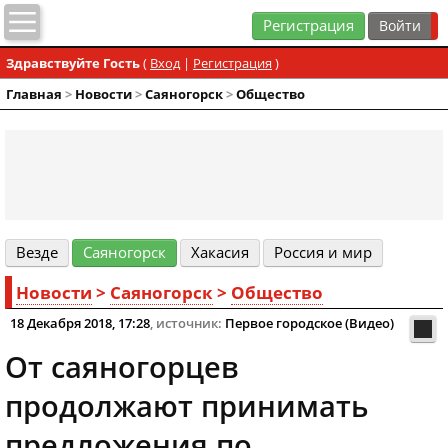
Регистрация
Здравствуйте Гость
(
Вход
|
Регистрация
)
Главная
>
Новости
>
Cаяногорск
>
Общество
Везде
Cаяногорск
Хакасия
Россия и мир
Новости
>
Cаяногорск
>
Общество
18 Декабря 2018, 17:28
, источник:
Первое городское (Видео)
От саяногорцев
продолжают принимать
предложения по