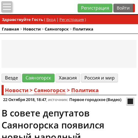
Регистрация
Здравствуйте Гость
(
Вход
|
Регистрация
)
Главная
>
Новости
>
Cаяногорск
>
Политика
Везде
Cаяногорск
Хакасия
Россия и мир
Новости
>
Cаяногорск
>
Политика
22 Октября 2018, 18:47
, источник:
Первое городское (Видео)
В совете депутатов
Саяногорска появился
новый народный