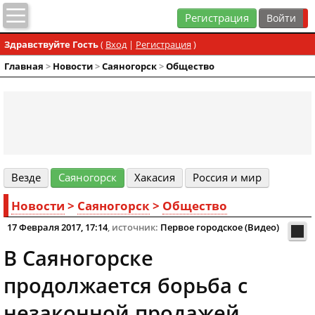
Регистрация
Здравствуйте Гость
(
Вход
|
Регистрация
)
Главная
>
Новости
>
Cаяногорск
>
Общество
Везде
Cаяногорск
Хакасия
Россия и мир
Новости
>
Cаяногорск
>
Общество
17 Февраля 2017, 17:14
, источник:
Первое городское (Видео)
В Саяногорске
продолжается борьба с
незаконной продажей