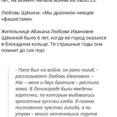
лет, на момент начала войны ей было 23.
Любовь Щёкина: «Мы дразнили немцев
«фашистами»
Жительнице Абакана Любови Ивановне
Щёкиной было 6 лет, когда ее город оказался
в блокадном кольце. Те страшные годы она
помнит до сих пор:
- Папа был на войне, он рано погиб, -
рассказывает Любовь Ивановна. –
Нас – меня и двух братьев – растила
мама. В Ленинграде были введены
карточки, по которым выдавались
крохотные кусочки хлеба. Я помню
постоянное чувство голода, а по
утрам – много окоченевших трупов