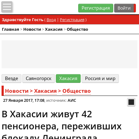
Регистрация
Здравствуйте Гость
(
Вход
|
Регистрация
)
Главная
>
Новости
>
Хакасия
>
Общество
Везде
Cаяногорск
Хакасия
Россия и мир
Новости
>
Хакасия
>
Общество
27 Января 2017, 17:08
, источник:
АИС
В Хакасии живут 42
пенсионера, переживших
блокаду Ленинграда