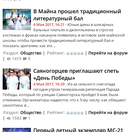
В Майна прошел традиционный
литературный бал
4 Мая 2017, 16:21
- Юные дамы в шикарных
бальных платьях и джентльмены в строгих
костюмах и фраках накануне появились в актовом зале майнской
школы, чтобы провести традиционный литературный бал и
показать зрителям, как это ...
Раздел:
Общество
|
Рейтинг:
|
Перейти на форум
|
1415
0
Саяногорцев приглашают спеть
«День Победы»
4 Мая 2017, 16:20
- Из-за сильного снегопада
сегодня утром генеральная репетиция Парада
Победы, который по улицам Саяногорска пройдет 9 мая, была
отменена. Организаторы надеются, что к 5-му числу, как обещают
синоптики, в ...
Раздел:
Общество
|
Рейтинг:
|
Перейти на форум
|
1583
1
Первый летный экземпляр МС-21