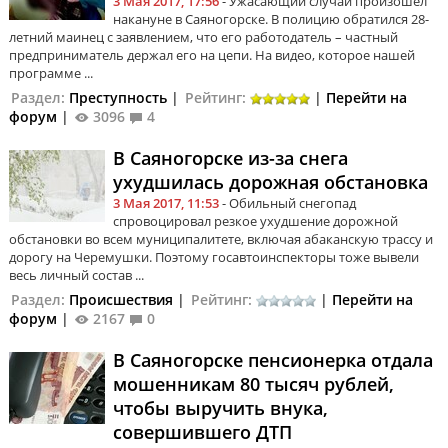
3 Мая 2017, 17:56
- Ужасающий случай произошел
накануне в Саяногорске. В полицию обратился 28-
летний маинец с заявлением, что его работодатель – частный
предприниматель держал его на цепи. На видео, которое нашей
программе ...
Раздел:
Преступность
|
Рейтинг:
|
Перейти на
форум
|
3096
4
В Саяногорске из-за снега
ухудшилась дорожная обстановка
3 Мая 2017, 11:53
- Обильный снегопад
спровоцировал резкое ухудшение дорожной
обстановки во всем муниципалитете, включая абаканскую трассу и
дорогу на Черемушки. Поэтому госавтоинспекторы тоже вывели
весь личный состав ...
Раздел:
Происшествия
|
Рейтинг:
|
Перейти на
форум
|
2167
0
В Саяногорске пенсионерка отдала
мошенникам 80 тысяч рублей,
чтобы выручить внука,
совершившего ДТП