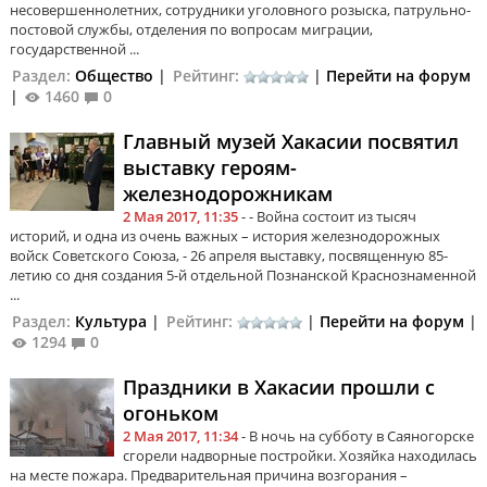
несовершеннолетних, сотрудники уголовного розыска, патрульно-
постовой службы, отделения по вопросам миграции,
государственной ...
Раздел:
Общество
|
Рейтинг:
|
Перейти на форум
|
1460
0
Главный музей Хакасии посвятил
выставку героям-
железнодорожникам
2 Мая 2017, 11:35
- - Война состоит из тысяч
историй, и одна из очень важных – история железнодорожных
войск Советского Союза, - 26 апреля выставку, посвященную 85-
летию со дня создания 5-й отдельной Познанской Краснознаменной
...
Раздел:
Культура
|
Рейтинг:
|
Перейти на форум
|
1294
0
Праздники в Хакасии прошли с
огоньком
2 Мая 2017, 11:34
- В ночь на субботу в Саяногорске
сгорели надворные постройки. Хозяйка находилась
на месте пожара. Предварительная причина возгорания –