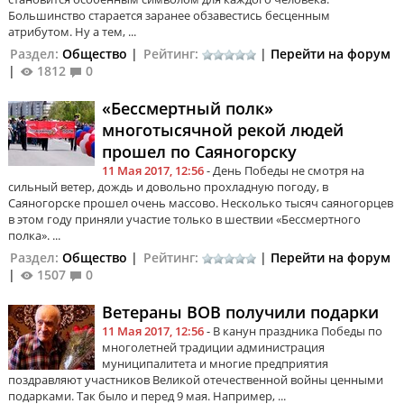
Большинство старается заранее обзавестись бесценным
атрибутом. Ну а тем, ...
Раздел:
Общество
|
Рейтинг:
|
Перейти на форум
|
1812
0
«Бессмертный полк»
многотысячной рекой людей
прошел по Саяногорску
11 Мая 2017, 12:56
- День Победы не смотря на
сильный ветер, дождь и довольно прохладную погоду, в
Саяногорске прошел очень массово. Несколько тысяч саяногорцев
в этом году приняли участие только в шествии «Бессмертного
полка». ...
Раздел:
Общество
|
Рейтинг:
|
Перейти на форум
|
1507
0
Ветераны ВОВ получили подарки
11 Мая 2017, 12:56
- В канун праздника Победы по
многолетней традиции администрация
муниципалитета и многие предприятия
поздравляют участников Великой отечественной войны ценными
подарками. Так было и перед 9 мая. Например, ...