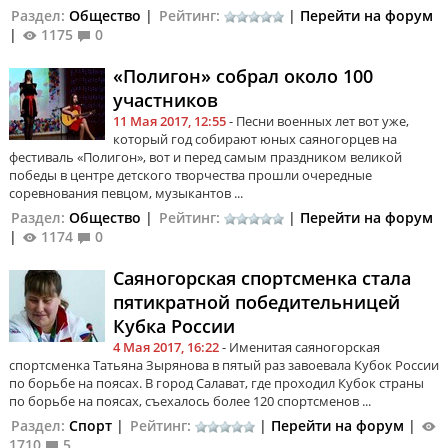
Раздел:
Общество
|
Рейтинг:
|
Перейти на форум
|
1175
0
«Полигон» собрал около 100
участников
11 Мая 2017, 12:55
- Песни военных лет вот уже,
который год собирают юных саяногорцев на
фестиваль «Полигон», вот и перед самым праздником великой
победы в центре детского творчества прошли очередные
соревнования певцом, музыкантов ...
Раздел:
Общество
|
Рейтинг:
|
Перейти на форум
|
1174
0
Саяногорская спортсменка стала
пятикратной победительницей
Кубка России
4 Мая 2017, 16:22
- Именитая саяногорская
спортсменка Татьяна Зырянова в пятый раз завоевала Кубок России
по борьбе на поясах. В город Салават, где проходил Кубок страны
по борьбе на поясах, съехалось более 120 спортсменов ...
Раздел:
Спорт
|
Рейтинг:
|
Перейти на форум
|
1710
5