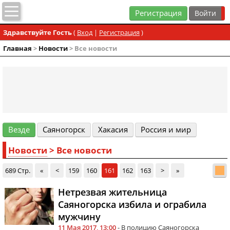
Регистрация
Здравствуйте Гость
(
Вход
|
Регистрация
)
Главная
>
Новости
> Все новости
Везде
Cаяногорск
Хакасия
Россия и мир
Новости
> Все новости
689 Стр.
«
<
159
160
161
162
163
>
»
Нетрезвая жительница
Саяногорска избила и ограбила
мужчину
11 Мая 2017, 13:00
- В полицию Саяногорска