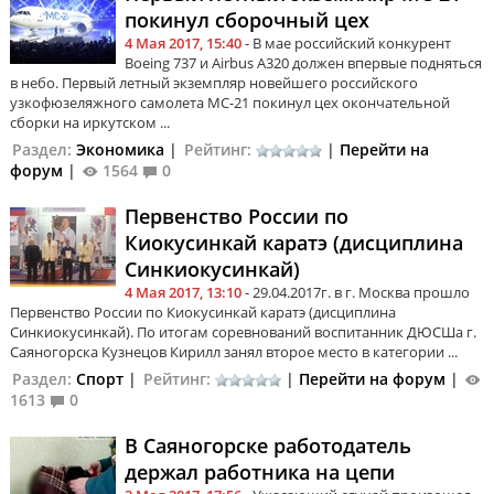
покинул сборочный цех
4 Мая 2017, 15:40
- В мае российский конкурент
Boeing 737 и Airbus A320 должен впервые подняться
в небо. Первый летный экземпляр новейшего российского
узкофюзеляжного самолета МС-21 покинул цех окончательной
сборки на иркутском ...
Раздел:
Экономика
|
Рейтинг:
|
Перейти на
форум
|
1564
0
Первенство России по
Киокусинкай каратэ (дисциплина
Синкиокусинкай)
4 Мая 2017, 13:10
- 29.04.2017г. в г. Москва прошло
Первенство России по Киокусинкай каратэ (дисциплина
Синкиокусинкай). По итогам соревнований воспитанник ДЮСШа г.
Саяногорска Кузнецов Кирилл занял второе место в категории ...
Раздел:
Спорт
|
Рейтинг:
|
Перейти на форум
|
1613
0
В Саяногорске работодатель
держал работника на цепи