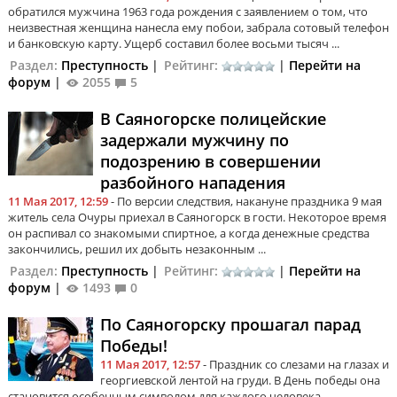
обратился мужчина 1963 года рождения с заявлением о том, что
неизвестная женщина нанесла ему побои, забрала сотовый телефон
и банковскую карту. Ущерб составил более восьми тысяч ...
Раздел:
Преступность
|
Рейтинг:
|
Перейти на
форум
|
2055
5
В Саяногорске полицейские
задержали мужчину по
подозрению в совершении
разбойного нападения
11 Мая 2017, 12:59
- По версии следствия, накануне праздника 9 мая
житель села Очуры приехал в Саяногорск в гости. Некоторое время
он распивал со знакомыми спиртное, а когда денежные средства
закончились, решил их добыть незаконным ...
Раздел:
Преступность
|
Рейтинг:
|
Перейти на
форум
|
1493
0
По Саяногорску прошагал парад
Победы!
11 Мая 2017, 12:57
- Праздник со слезами на глазах и
георгиевской лентой на груди. В День победы она
становится особенным символом для каждого человека.