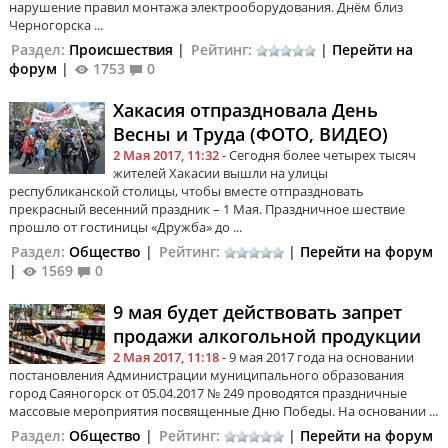
нарушение правил монтажа электрооборудования. Днём близ
Черногорска ...
Раздел:
Происшествия
|
Рейтинг:
|
Перейти на
форум
|
1753
0
Хакасия отпраздновала День
Весны и Труда (ФОТО, ВИДЕО)
2 Мая 2017, 11:32
- Сегодня более четырех тысяч
жителей Хакасии вышли на улицы
республиканской столицы, чтобы вместе отпраздновать
прекрасный весенний праздник – 1 Мая. Праздничное шествие
прошло от гостиницы «Дружба» до ...
Раздел:
Общество
|
Рейтинг:
|
Перейти на форум
|
1569
0
9 мая будет действовать запрет
продажи алкогольной продукции
2 Мая 2017, 11:18
- 9 мая 2017 года на основании
постановления Администрации муниципального образования
город Саяногорск от 05.04.2017 № 249 проводятся праздничные
массовые мероприятия посвященные Дню Победы. На основании ...
Раздел:
Общество
|
Рейтинг:
|
Перейти на форум