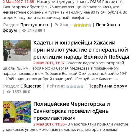
2 Мая 2017, 11:38
- Накануне в дежурную часть ОМВД России по г.
Саяногорску обратилась 75-летняя женщина с заявлением, что
неизвестные обманным путём выманили у неё 80 тысяч рублей. Во
втором часу ночи на стационарный телефон ...
Раздел:
Преступность
|
Рейтинг:
|
Перейти на
форум
|
2173
1
Кадеты и юнармейцы Хакасии
принимают участие в генеральной
репетиции парада Великой Победы
2 Мая 2017, 11:37
- Участие кадетов саяногорской
школы №3 им. Героя России Сергея Медведева в праздничном
параде, посвященном Победе в Великой Отечественной войне 1941
– 1945 годов, стало доброй традицией в Республике Хакасия. ...
Раздел:
Общество
|
Рейтинг:
|
Перейти на форум
|
1633
0
Полицейские Черногорска и
Саяногорска провели «День
профилактики»
2 Мая 2017, 11:36
- В мероприятии приняли участие
участковые уполномоченные полиции, инспекторы по делам