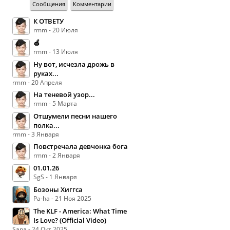
Сообщения
Комментарии
К ОТВЕТУ
rmm - 20 Июля
🍏
rmm - 13 Июля
Ну вот, исчезла дрожь в
руках...
rmm - 20 Апреля
На теневой узор...
rmm - 5 Марта
Отшумели песни нашего
полка...
rmm - 3 Января
Повстречала девчонка бога
rmm - 2 Января
01.01.26
SgS - 1 Января
Бозоны Хиггса
Pa-ha - 21 Ноя 2025
The KLF - America: What Time
Is Love? (Official Video)
Sana - 24 Окт 2025