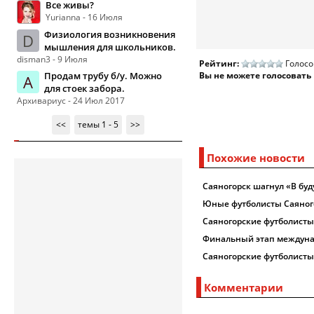
Все живы?
Yurianna - 16 Июля
Физиология возникновения
D
мышления для школьников.
disman3 - 9 Июля
Рейтинг:
Голосо
Продам трубу б/у. Можно
Вы не можете голосовать
А
для стоек забора.
Архивариус - 24 Июл 2017
<<
темы 1 - 5
>>
Похожие новости
Саяногорск шагнул «В буд
Юные футболисты Саяного
Саяногорские футболисты
Финальный этап междунар
Саяногорские футболисты
Комментарии