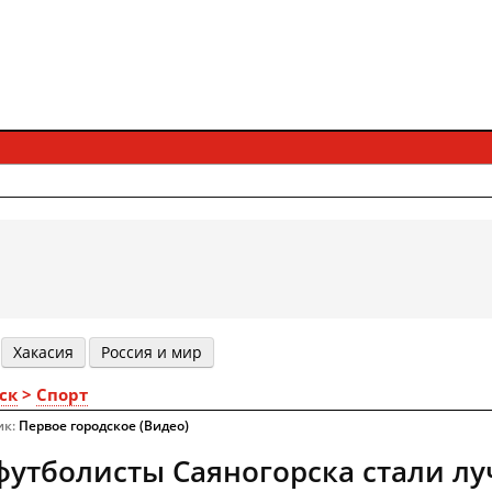
Хакасия
Россия и мир
ск
>
Спорт
ик:
Первое городское (Видео)
утболисты Саяногорска стали л