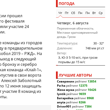
ПОГОДА
Чт
Пт
Сб
Пн
Пн
Вт
Ср
асии прошел
го фестиваля
Четверг, 6 августа
яли участие 24
Переменная облачность.
ии.
Местами кратковременный
дождь. Гроза
е команды из городов
Температура
30 - 32°
ду в предварительном
Давление
748 мм рт.ст
обол 2019 – РЖД». На
Ветер
З, Ю-З 5-10 м/c, при грозе
 выход в следующий
порывы до 15 м/c
р бронзу и серебро
ая команда «Клай-1»,
опустив в свои ворота
ЛУЧШИЕ АВТОРЫ
а Алексей Заболотный
Северянин
рейтинг
13854
 по 12 июня защищать
Pa-ha
рейтинг
12375
Жена мужа
рейтинг
10426
 участие 8 команд из
lyntik
рейтинг
9659
иты.
Батарейка
рейтинг
8968
anyta
рейтинг
8266
Driver901
рейтинг
7384