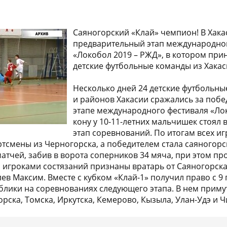
Саяногорский «Клай» чемпион! В Хак
предварительный этап международно
«Локобол 2019 – РЖД», в котором прин
детские футбольные команды из Хакас
Несколько дней 24 детские футбольны
и районов Хакасии сражались за побе
этапе международного фестиваля «Лок
кону у 10-11-летних мальчишек стоял
этап соревнований. По итогам всех иг
тсмены из Черногорска, а победителем стала саяногорск
атчей, забив в ворота соперников 34 мяча, при этом пр
 игроками состязаний признаны вратарь от Саяногорск
в Максим. Вместе с кубком «Клай-1» получил право с 9
ублики на соревнованиях следующего этапа. В нем примут
рска, Томска, Иркутска, Кемерово, Кызыла, Улан-Удэ и Ч