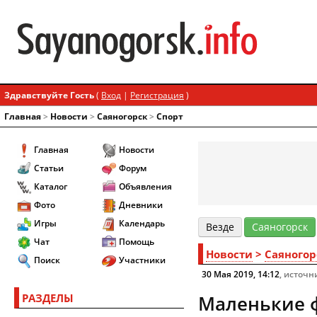
Здравствуйте Гость
(
Вход
|
Регистрация
)
Главная
>
Новости
>
Cаяногорск
>
Спорт
Главная
Новости
Статьи
Форум
Каталог
Объявления
Фото
Дневники
Игры
Календарь
Везде
Cаяногорск
Чат
Помощь
Новости
>
Cаяногор
Поиск
Участники
30 Мая 2019, 14:12
, источн
РАЗДЕЛЫ
Маленькие ф