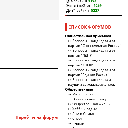
igla
рейтинг
6192
Женя-)
рейтинг
5269
Дэн™
рейтинг
5227
СПИСОК ФОРУМОВ
Общественная приёмная
Вопросы к кандидатам от
партии "Справедливая Россия"
Вопросы к кандидатам от
партии "ЛДПР"
Вопросы к кандидатам от
партии "КПРФ"
Вопросы к кандидатам от
партии "Единая Россия"
Вопросы к кандидатам
идущим самовыдвижением
Общественные
Мероприятия
Вопрос священнику
Общественная жизнь
Хобби и отдых
Дом и Семья
Перейти на форум
Спорт
Туризм