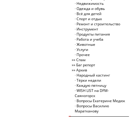
Недвижимость
Одежда и обувь
Всё для детей
Спорт и отдых
Ремонт и строительство
Инструмент
Продукты питания
Работа и учеба
Животные
Услуги
Прочее
Спам
Баг репорт
Архив
Народный кастинг
Тёрки недели
Каждую пятницу
WISH LIST на DFM-
Саяногорск
Вопросы Екатерине Медюк
Вопросы Василию
Маратканову