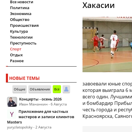
Все новости
Хакасии
Политика
Экономика
Общество
Происшествия
Культура
Технологии
Преступность
Спорт
Отдых
Разное
НОВЫЕ ТЕМЫ
завоевали юные спор
Общие
Объявления
Всё
которая выиграла 6 м
всего один. Лучшими
Концерты - осень 2026
и бомбардир Прибыле
Иван Мананкин - 6 Августа
честь города и респ
Приложение для частных
Y
Красноярска, Саяного
мастеров и записи клиентов
Masters
yuryzlatopolsky - 2 Августа