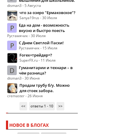
мышления для школьников.
disman3 - 5 Августа
что за озеро "Ермаковское"?
Sanya19rus - 30 Июля
Еда на дом - возможность
Р
вкусно и быстро поесть
Рустамячик - 30 Июля
С Днем Светлой Пасхи!
Р
Рустамячик - 15 Июля
Forex+трейдер=?
SuperFX.ru - 11 Июля
Гуманитарии и технари – в
D
чём разница?
disman3 - 30 Июня
Продам трубу б/у. Можно
для стоек забора.
cremaster - 26 Июня
<<
ответы 1 - 10
>>
НОВОЕ В БЛОГАХ