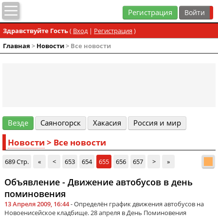
Регистрация
Здравствуйте Гость
(
Вход
|
Регистрация
)
Главная
>
Новости
> Все новости
Везде
Cаяногорск
Хакасия
Россия и мир
Новости
> Все новости
689 Стр.
«
<
653
654
655
656
657
>
»
Объявление - Движение автобусов в день
поминовения
13 Апреля 2009, 16:44
- Определён график движения автобусов на
Новоенисейское кладбище. 28 апреля в День Поминовения