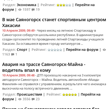
Раздел:
Экономика
|
Рейтинг:
|
Перейти на
форум
|
1597
19
В мае Саяногорск станет спортивным центром
Хакасии
10 Апреля 2009, 09:49
- Через месяц на летнюю Спартакиаду в
Саяногорске соберутся школьники республики. В администрации
создан оргкомитет по проведению летней Спартакиады учащихся
Хакасии. За оставшееся время городу металлургов ...
Раздел:
Спорт
|
Рейтинг:
|
Перейти на форум
|
1163
1
Авария на трассе Саяногорск-Майна -
водитель впал в кому
10 Апреля 2009, 09:48
- ДТП произошло накануне на 3 километре
автодороги Саяногорск – Майна. Водитель автомобиля «Мазда-
Фамилия» не справился с управлением, в результате чего иномарка
выскочила на полосу встречного движения, ...
Раздел:
Происшествия
|
Рейтинг:
|
Перейти на
форум
|
3556
23
Пожар на Саяногорском заводе оставил без