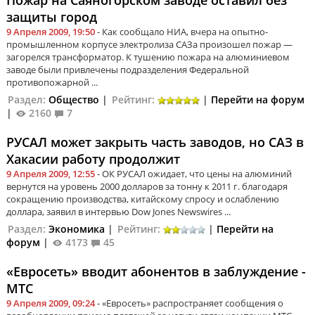
защиты город
9 Апреля 2009, 19:50
- Как сообщало НИА, вчера на опытно-
промышленном корпусе электролиза САЗа произошел пожар —
загорелся трансформатор. К тушению пожара на алюминиевом
заводе были привлечены подразделения Федеральной
противопожарной ...
Раздел:
Общество
|
Рейтинг:
|
Перейти на форум
|
2160
7
РУСАЛ может закрыть часть заводов, но САЗ в
Хакасии работу продолжит
9 Апреля 2009, 12:55
- ОК РУСАЛ ожидает, что цены на алюминий
вернутся на уровень 2000 долларов за тонну к 2011 г. благодаря
сокращению производства, китайскому спросу и ослаблению
доллара, заявил в интервью Dow Jones Newswires ...
Раздел:
Экономика
|
Рейтинг:
|
Перейти на
форум
|
4173
45
«Евросеть» вводит абонентов в заблуждение -
МТС
9 Апреля 2009, 09:24
- «Евросеть» распространяет сообщения о