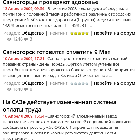
Саяногорцы проверяют здоровье
13 Апреля 2009, 09:54
- В течение 2008 года медики обследовали
почти три с половиной тысячи работников различных городских
предприятий. Абсолютно здоровыми (I группа) медики признали
14,9 % осмотренных людей, во II — 45%. В III ...
Раздел:
Общество
|
Рейтинг:
|
Перейти на форум
|
1246
3
Саяногорск готовится отметить 9 Мая
10 Апреля 2009, 17:21
- Саяногорск готовится отметить главный
праздник страны - День Победы. Оргкомитетом учтены все
просьбы и пожелания городского Совета ветеранов. Мероприятия,
посвященные памяти солдат Великой Отечественной ...
Раздел:
Общество
|
Рейтинг:
|
Перейти на форум
|
1840
0
На САЗе действует измененная система
оплаты труда
10 Апреля 2009, 15:34
- Саяногорский алюминиевый завод
пересматривает некоторые аспекты своей социальной политики,
сообщили в пресс-службе САЗа. С 1 апреля для повышения
заинтересованности в высоких результатах деятельности
предприятия, ...