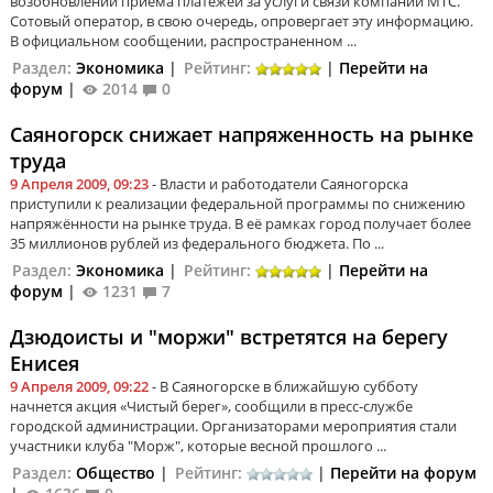
возобновлении приема платежей за услуги связи компании МТС.
Сотовый оператор, в свою очередь, опровергает эту информацию.
В официальном сообщении, распространенном ...
Раздел:
Экономика
|
Рейтинг:
|
Перейти на
форум
|
2014
0
Саяногорск снижает напряженность на рынке
труда
9 Апреля 2009, 09:23
- Власти и работодатели Саяногорска
приступили к реализации федеральной программы по снижению
напряжённости на рынке труда. В её рамках город получает более
35 миллионов рублей из федерального бюджета. По ...
Раздел:
Экономика
|
Рейтинг:
|
Перейти на
форум
|
1231
7
Дзюдоисты и "моржи" встретятся на берегу
Енисея
9 Апреля 2009, 09:22
- В Саяногорске в ближайшую субботу
начнется акция «Чистый берег», сообщили в пресс-службе
городской администрации. Организаторами мероприятия стали
участники клуба "Морж", которые весной прошлого ...
Раздел:
Общество
|
Рейтинг:
|
Перейти на форум