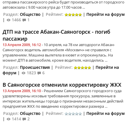
отправка пассажирского рейса будет производиться от городского
автовокзала с 9.00 часов утра до 17.00 часов ...
Раздел:
Общество
|
Рейтинг:
|
Перейти на форум
|
1466
1
ДТП на трассе Абакан-Саяногорск - погиб
пассажир
13 Апреля 2009, 16:12
- 10 апреля, на 78 км автодороги Абакан-
Саяногорск водитель автомобиля «Москвич» не справился с
управлением. Машина вылетела в кювет и опрокинулась. На
момент ДТП в автомобиле, кроме водителя, находились ...
Раздел:
Происшествия
|
Рейтинг:
|
Перейти на
форум
|
1823
6
В Саяногорске отменили корректировку ЖКХ
13 Апреля 2009, 16:10
- Решением Саяногорского городского суда
удовлетворены исковые требования прокурора, заявленные в
интересах жительницы города о признании незаконным действий
предприятия ЖКХ по введению корректировки размера ...
Раздел:
Общество
|
Рейтинг:
|
Перейти на форум
|
1414
2