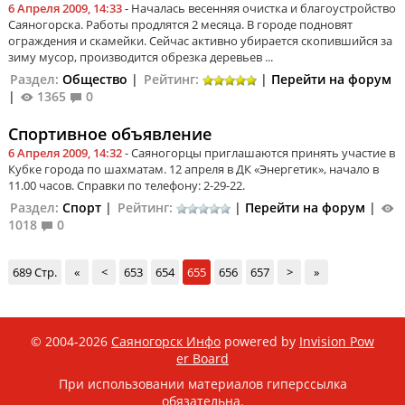
6 Апреля 2009, 14:33
- Началась весенняя очистка и благоустройство
Саяногорска. Работы продлятся 2 месяца. В городе подновят
ограждения и скамейки. Сейчас активно убирается скопившийся за
зиму мусор, производится обрезка деревьев ...
Раздел:
Общество
|
Рейтинг:
|
Перейти на форум
|
1365
0
Спортивное объявление
6 Апреля 2009, 14:32
- Саяногорцы приглашаются принять участие в
Кубке города по шахматам. 12 апреля в ДК «Энергетик», начало в
11.00 часов. Справки по телефону: 2-29-22.
Раздел:
Спорт
|
Рейтинг:
|
Перейти на форум
|
1018
0
689 Стр.
«
<
653
654
655
656
657
>
»
© 2004-2026
Саяногорск Инфо
powered by
Invision Pow
er Board
При использовании материалов гиперссылка
обязательна.