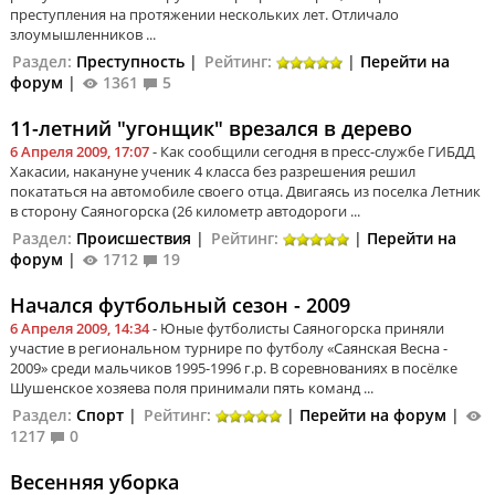
преступления на протяжении нескольких лет. Отличало
злоумышленников ...
Раздел:
Преступность
|
Рейтинг:
|
Перейти на
форум
|
1361
5
11-летний "угонщик" врезался в дерево
6 Апреля 2009, 17:07
- Как сообщили сегодня в пресс-службе ГИБДД
Хакасии, накануне ученик 4 класса без разрешения решил
покататься на автомобиле своего отца. Двигаясь из поселка Летник
в сторону Саяногорска (26 километр автодороги ...
Раздел:
Происшествия
|
Рейтинг:
|
Перейти на
форум
|
1712
19
Начался футбольный сезон - 2009
6 Апреля 2009, 14:34
- Юные футболисты Саяногорска приняли
участие в региональном турнире по футболу «Саянская Весна -
2009» среди мальчиков 1995-1996 г.р. В соревнованиях в посёлке
Шушенское хозяева поля принимали пять команд ...
Раздел:
Спорт
|
Рейтинг:
|
Перейти на форум
|
1217
0
Весенняя уборка