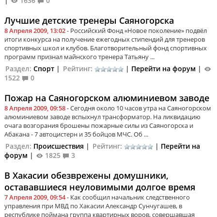
|
1636
0
Лучшие детские тренеры Саяногорска
8 Апреля 2009, 13:02
- Российский Фонд «Новое поколение» подвёл
итоги конкурса на получение ежегодных стипендий для тренеров
спортивных школ и клубов. Благотворительный фонд спортивных
программ признал майнского тренера Татьяну ...
Раздел:
Спорт
|
Рейтинг:
|
Перейти на форум
|
1522
0
Пожар на Саяногорском алюминиевом заводе
8 Апреля 2009, 09:58
- Сегодня около 10 часов утра на Саяногорском
алюминиевом заводе вспыхнул трансформатор. На ликвидацию
очага возгорания брошены пожарные силы из Саяногорска и
Абакана - 7 автоцистерн и 35 бойцов МЧС. Об ...
Раздел:
Происшествия
|
Рейтинг:
|
Перейти на
форум
|
1825
3
В Хакасии обезврежены домушники,
остававшиеся неуловимыми долгое время
7 Апреля 2009, 09:54
- Как сообщил начальник следственного
управления при МВД по Хакасии Александр Сунчугашев, в
республике поймана группа квартирных воров, совершавшая