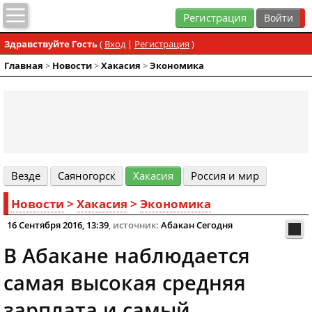
Регистрация
Здравствуйте Гость
(
Вход
|
Регистрация
)
Главная
>
Новости
>
Хакасия
>
Экономика
Везде
Cаяногорск
Хакасия
Россия и мир
Новости
>
Хакасия
>
Экономика
16 Сентября 2016, 13:39
, источник:
Абакан Сегодня
В Абакане наблюдается
самая высокая средняя
зарплата и самый