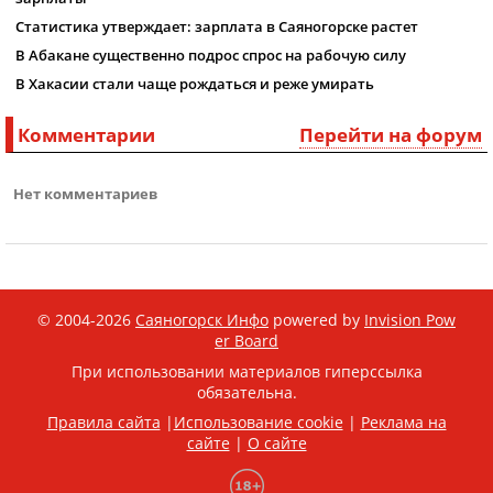
Статистика утверждает: зарплата в Саяногорске растет
В Абакане существенно подрос спрос на рабочую силу
В Хакасии стали чаще рождаться и реже умирать
Комментарии
Перейти на форум
Нет комментариев
© 2004-2026
Саяногорск Инфо
powered by
Invision Pow
er Board
При использовании материалов гиперссылка
обязательна.
Правила сайта
|
Использование cookie
|
Реклама на
сайте
|
О сайте