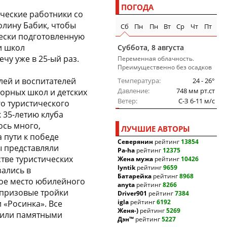
ПОГОДА
ческие работники со
олину Бабик, чтобы
Сб
Пн
Пн
Вт
Ср
Чт
Пт
чески подготовленную
и школ
Суббота, 8 августа
чу уже в 25-ый раз.
Переменная облачность.
Преимущественно без осадков
лей и воспитателей
Температура
24 - 26°
Давление
748 мм рт.ст
борных школ и детских
Ветер
C-З 6-11 м/c
го туристического
к 35-летию клуба
ось много,
ЛУЧШИЕ АВТОРЫ
 пути к победе
Северянин
рейтинг
13854
ы представляли
Pa-ha
рейтинг
12375
стве туристических
Жена мужа
рейтинг
10426
lyntik
рейтинг
9659
зались в
Батарейка
рейтинг
8968
вое место юбилейного
anyta
рейтинг
8266
 призовые тройки
Driver901
рейтинг
7384
igla
рейтинг
6192
 «Росинка». Все
Женя-)
рейтинг
5269
рили памятными
Дэн™
рейтинг
5227