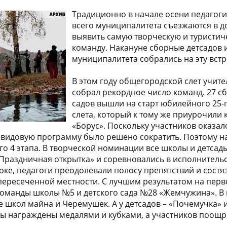
Традиционно в начале осени педагоги
всего муниципалитета съезжаются в д
выявить самую творческую и туристи
команду. Накануне сборные детсадов 
муниципалитета собрались на эту встре
В этом году общегородской слет учите
собрал рекордное число команд. 27 с
садов вышли на старт юбилейного 25-
слета, который к тому же приурочили 
«Борус». Поскольку участников оказал
идовую программу было решено сократить. Поэтому на
о 4 этапа. В творческой номинации все школы и детсад
 «Праздничная открытка» и соревновались в исполнитель
оке, педагоги преодолевали полосу препятствий и состя
ересеченной местности. С лучшим результатом на пер
команды школы №5 и детского сада №28 «Жемчужина». В
 школ майна и Черемушек. А у детсадов – «Почемучка» и
ры награждены медалями и кубками, а участников поощ