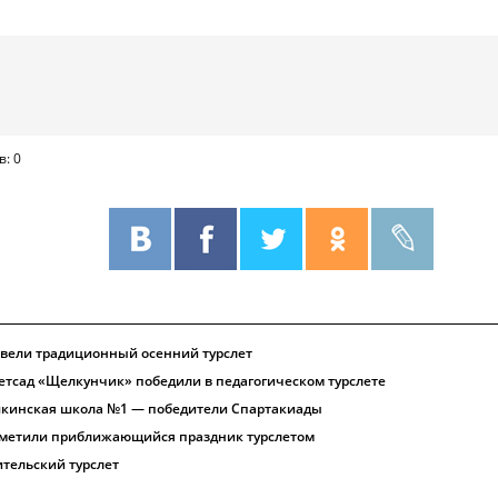
в: 0
овели традиционный осенний турслет
тсад «Щелкунчик» победили в педагогическом турслете
шкинская школа №1 — победители Спартакиады
тметили приближающийся праздник турслетом
ительский турслет