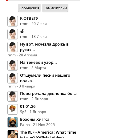
Сообщения
Комментарии
К ОТВЕТУ
rmm - 20 Июля
🍏
rmm - 13 Июля
Ну вот, исчезла дрожь в
руках...
rmm - 20 Апреля
На теневой узор...
rmm - 5 Марта
Отшумели песни нашего
полка...
rmm - 3 Января
Повстречала девчонка бога
rmm - 2 Января
01.01.26
SgS - 1 Января
Бозоны Хиггса
Pa-ha - 21 Ноя 2025
The KLF - America: What Time
Is Love? (Official Video)