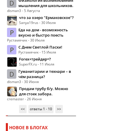
Физиология возникновения
D
мышления для школьников.
disman3 - 5 Августа
что за озеро "Ермаковское"?
Sanya19rus - 30 Июля
Еда на дом - возможность
Р
вкусно и быстро поесть
Рустамячик - 30 Июля
С Днем Светлой Пасхи!
Р
Рустамячик - 15 Июля
Forex+трейдер=?
SuperFX.ru - 11 Июля
Гуманитарии и технари – в
D
чём разница?
disman3 - 30 Июня
Продам трубу б/у. Можно
для стоек забора.
cremaster - 26 Июня
<<
ответы 1 - 10
>>
НОВОЕ В БЛОГАХ