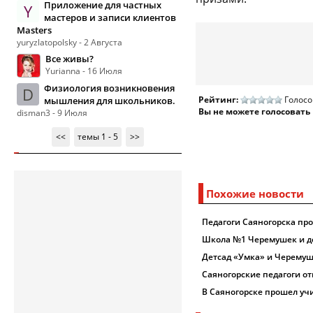
Приложение для частных
Y
мастеров и записи клиентов
Masters
yuryzlatopolsky - 2 Августа
Все живы?
Yurianna - 16 Июля
Физиология возникновения
D
Рейтинг:
Голосо
мышления для школьников.
Вы не можете голосовать
disman3 - 9 Июля
<<
темы 1 - 5
>>
Похожие новости
Педагоги Саяногорска пр
Школа №1 Черемушек и де
Детсад «Умка» и Черему
Саяногорские педагоги о
В Саяногорске прошел уч