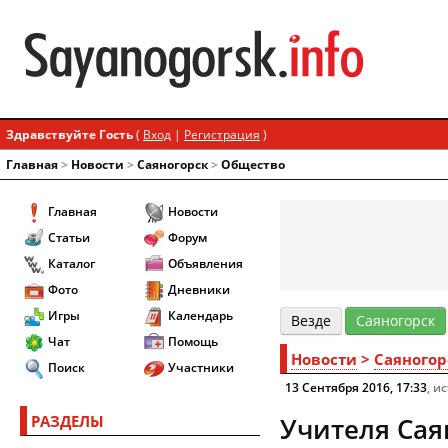
Здравствуйте Гость
(
Вход
|
Регистрация
)
Главная
>
Новости
>
Cаяногорск
>
Общество
Главная
Новости
Статьи
Форум
Каталог
Объявления
Фото
Дневники
Игры
Календарь
Везде
Cаяногорск
Чат
Помощь
Новости
>
Cаяногор
Поиск
Участники
13 Сентября 2016, 17:33
, и
РАЗДЕЛЫ
Учителя Сая