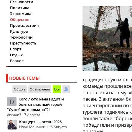
Все новости
Политика
Экономика
Общество
Происшествия
Культура
Технологии
Преступность
Спорт
Отдых
Разное
НОВЫЕ ТЕМЫ
традиционную многов
команды прошли всег
Общие
Объявления
Всё
стенгазеты на тему:
песен. В активном бл
Кого люто ненавидит и
D
боится главный герой
ориентировании по п
"Сужебного романа"?!
турслета поднялись 
disman3 - 7 Августа
вошли также сборные
Концерты - осень 2026
победители и призе
Иван Мананкин - 6 Августа
призами.