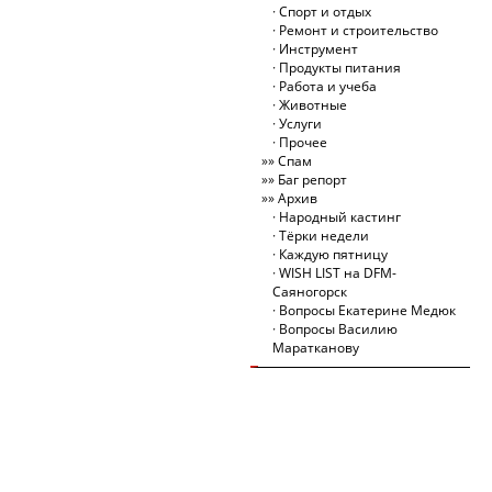
Спорт и отдых
Ремонт и строительство
Инструмент
Продукты питания
Работа и учеба
Животные
Услуги
Прочее
Спам
Баг репорт
Архив
Народный кастинг
Тёрки недели
Каждую пятницу
WISH LIST на DFM-
Саяногорск
Вопросы Екатерине Медюк
Вопросы Василию
Маратканову