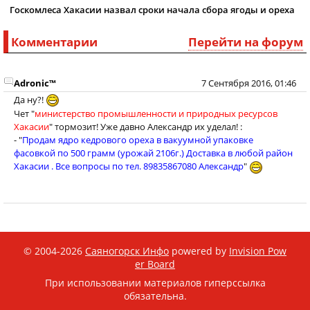
Госкомлеса Хакасии назвал сроки начала сбора ягоды и ореха
Комментарии
Перейти на форум
Adronic™
7 Сентября 2016, 01:46
Да ну?!
Чет "
министерство промышленности и природных ресурсов
Хакасии
" тормозит! Уже давно Александр их уделал! :
- "
Продам ядро кедрового ореха в вакуумной упаковке
фасовкой по 500 грамм (урожай 2106г.) Доставка в любой район
Хакасии . Все вопросы по тел. 89835867080 Александр
"
© 2004-2026
Саяногорск Инфо
powered by
Invision Pow
er Board
При использовании материалов гиперссылка
обязательна.