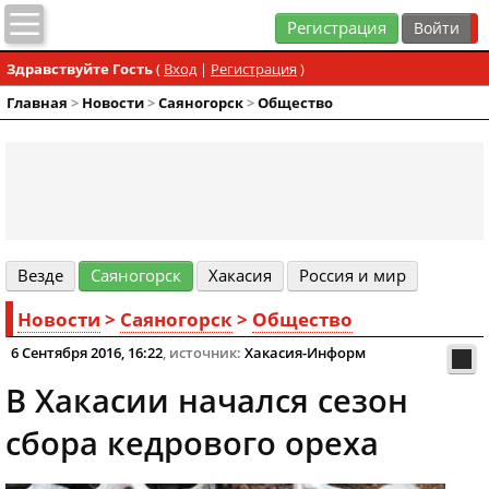
Регистрация
Здравствуйте Гость
(
Вход
|
Регистрация
)
Главная
>
Новости
>
Cаяногорск
>
Общество
Везде
Cаяногорск
Хакасия
Россия и мир
Новости
>
Cаяногорск
>
Общество
6 Сентября 2016, 16:22
, источник:
Хакасия-Информ
В Хакасии начался сезон
сбора кедрового ореха