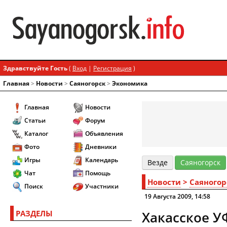
Здравствуйте Гость
(
Вход
|
Регистрация
)
Главная
>
Новости
>
Cаяногорск
>
Экономика
Главная
Новости
Статьи
Форум
Каталог
Объявления
Фото
Дневники
Игры
Календарь
Везде
Cаяногорск
Чат
Помощь
Новости
>
Cаяногор
Поиск
Участники
19 Августа 2009, 14:58
РАЗДЕЛЫ
Хакасское У