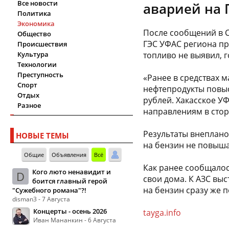
Все новости
аварией на 
Политика
Экономика
После сообщений в 
Общество
ГЭС УФАС региона пр
Происшествия
Культура
топливо не выявил, 
Технологии
Преступность
«Ранее в средствах 
Спорт
нефтепродукты повыси
Отдых
рублей. Хакасское У
Разное
направлениям в стор
Результаты внеплано
НОВЫЕ ТЕМЫ
на бензин не повыша
Общие
Объявления
Всё
Как ранее сообщалось
Кого люто ненавидит и
D
свои дома. К АЗС вы
боится главный герой
на бензин сразу же 
"Сужебного романа"?!
disman3 - 7 Августа
Концерты - осень 2026
tayga.info
Иван Мананкин - 6 Августа