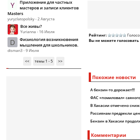
Приложение для частных
Y
мастеров и записи клиентов
Masters
yuryzlatopolsky - 2 Августа
Все живы?
Yurianna - 16 Июля
Рейтинг:
Голосо
Физиология возникновения
D
Вы не можете голосовать
мышления для школьников.
disman3 - 9 Июля
<<
темы 1 - 5
>>
Похожие новости
А бензин-то дорожает!!!
ФАС «помиловал» саяног
В Хакасии отмечено сниж
Россиянам предрекли цену
Бензин в Хакасии продол
Комментарии