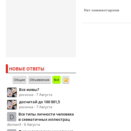
Нет комментариев
НОВЫЕ ОТВЕТЫ
Общие
Объявления
Всё
Все живы?
росинка - 7 Августа
досчитай до 100 001,5
росинка - 7 Августа
Все типы личности человека
D
в схематичных иллюстрац
disman3 - 6 Августа