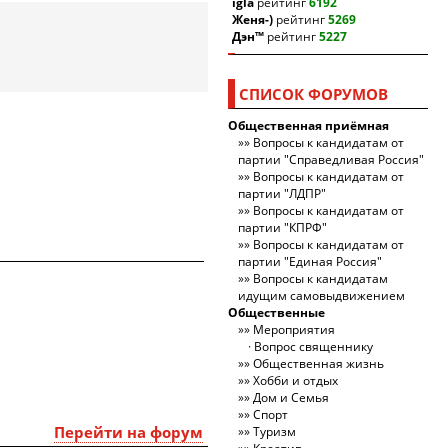
igla
рейтинг
6192
Женя-)
рейтинг
5269
Дэн™
рейтинг
5227
СПИСОК ФОРУМОВ
Общественная приёмная
Вопросы к кандидатам от
партии "Справедливая Россия"
Вопросы к кандидатам от
партии "ЛДПР"
Вопросы к кандидатам от
партии "КПРФ"
Вопросы к кандидатам от
партии "Единая Россия"
Вопросы к кандидатам
идущим самовыдвижением
Общественные
Мероприятия
Вопрос священнику
Общественная жизнь
Хобби и отдых
Дом и Семья
Спорт
Перейти на форум
Туризм