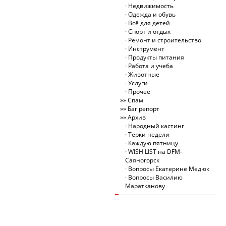
Недвижимость
Одежда и обувь
Всё для детей
Спорт и отдых
Ремонт и строительство
Инструмент
Продукты питания
Работа и учеба
Животные
Услуги
Прочее
Спам
Баг репорт
Архив
Народный кастинг
Тёрки недели
Каждую пятницу
WISH LIST на DFM-
Саяногорск
Вопросы Екатерине Медюк
Вопросы Василию
Маратканову