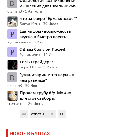
Физиология возникновения
D
мышления для школьников.
disman3 - 5 Августа
что за озеро "Ермаковское"?
Sanya19rus - 30 Июля
Еда на дом - возможность
Р
вкусно и быстро поесть
Рустамячик - 30 Июля
С Днем Светлой Пасхи!
Р
Рустамячик - 15 Июля
Forex+трейдер=?
SuperFX.ru - 11 Июля
Гуманитарии и технари – в
D
чём разница?
disman3 - 30 Июня
Продам трубу б/у. Можно
для стоек забора.
cremaster - 26 Июня
<<
ответы 1 - 10
>>
НОВОЕ В БЛОГАХ