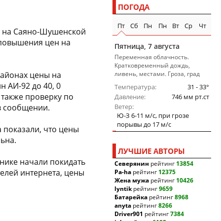
ПОГОДА
Пт
Сб
Пн
Пн
Вт
Ср
Чт
и на Саяно-Шушенской
 повышения цен на
Пятница, 7 августа
Переменная облачность.
Кратковременный дождь,
районах цены на
ливень, местами. Гроза, град
 АИ-92 до 40, 0
Температура
31 - 33°
 также проверку по
Давление
746 мм рт.ст
в сообщении.
Ветер
Ю-З 6-11 м/c, при грозе
порывы до 17 м/c
 показали, что цены
ьна.
ЛУЧШИЕ АВТОРЫ
анике начали покидать
Северянин
рейтинг
13854
елей интернета, цены
Pa-ha
рейтинг
12375
Жена мужа
рейтинг
10426
lyntik
рейтинг
9659
Батарейка
рейтинг
8968
anyta
рейтинг
8266
Driver901
рейтинг
7384