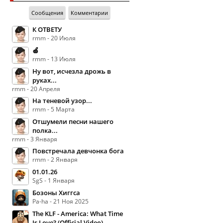
Сообщения
Комментарии
К ОТВЕТУ
rmm - 20 Июля
🍏
rmm - 13 Июля
Ну вот, исчезла дрожь в
руках...
rmm - 20 Апреля
На теневой узор...
rmm - 5 Марта
Отшумели песни нашего
полка...
rmm - 3 Января
Повстречала девчонка бога
rmm - 2 Января
01.01.26
SgS - 1 Января
Бозоны Хиггса
Pa-ha - 21 Ноя 2025
The KLF - America: What Time
Is Love? (Official Video)