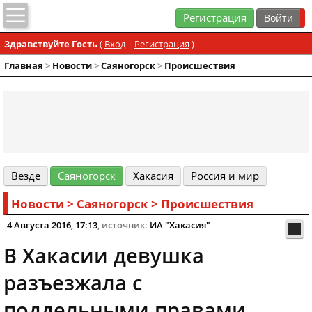
Регистрация
Здравствуйте Гость
(
Вход
|
Регистрация
)
Главная
>
Новости
>
Cаяногорск
>
Происшествия
Везде
Cаяногорск
Хакасия
Россия и мир
Новости
>
Cаяногорск
>
Происшествия
4 Августа 2016, 17:13
, источник:
ИА "Хакасия"
В Хакасии девушка
разъезжала с
поддельными правами