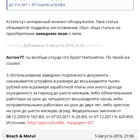
до 2-х лет + 30 тыров штрафа.
Кстате тут интересный момент обнаружился. Твоя статья
обзывается: подделка, изготовление, сбыт. Ищи статью на
приобретение
заведомо зная
о липе.
------------- Добавлено 5 Августа 2016, 21:01 -------------
Антон77
, ты вообще откуда что брал? Непонятно. По твоей же
ссылке:
3. Использование заведомо подложного документа -
наказывается штрафом в размере до восьмидесяти тысяч
рублей или в размере заработной платы или иного дохода
осужденного за период до шести месяцев, либо обязательными
работами на срок до четырехсот восьмидесяти часов, либо
исправительными работами на срок до двух лет, либо арестом
на срок до шести месяцев. (в ред. Федеральных законов от
08.12.2003 N 162-ФЗ, от 07.03.2011 N 26-ФЗ, от 07.12.2011 N 420-ФЗ)
Источник:
http://ppt.ru/kodek...mp;paper=327
Bosch & Motul
5 Августа 2016, 21:06