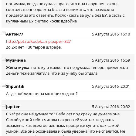
понимала, когда покупала права, что она нарушает закон,
соответственно должна была и понимать, что возможно
придется за это ответить. Косяк - сесть за руль без ВУ, а сесть с
купленным ВУ считаю косяк вдвойне
Антон77
5 Августа 2016, 16:10
http://ppt.ru/kodek...mp;paper=327
до 2-х лет + 30 тыров штрафа.
Мужчина
5 Августа 2016, 16:59
Жена мужа
, потому и жалко что не думала, теперь прилипла, а
деньги теже заплатила что и за учебу бы отдала
Shpuntik
5 Августа 2016, 20:01
А где поблизости на мотоцикл сдают?
Jupiter
5 Августа 2016, 20:32
C хе*ра она не думала то? Бабе лет под сраку не думала она.
Самой умной себя считала нахрена ей учиться и сдавать
экзамены как всем остальным, проще же купить как самой
умной. Все она осознавала и была уверена что не спалится. Не