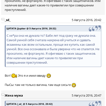
прокатило, не фортануло. Я офигеваю с таких защитничков. Или
наличие вагины дает какие-то привилегии при совершении
преступлений.
_sd_
5 Августа 2016, 20:42
ЦИТАТА (Jupiter @ 5 Августа 2016, 20:32)
C хе*ра она не думала то? Бабе лет под сраку не думала она.
Самой умной себя считала нахрена ей учиться и сдавать
экзамены как всем остальным, проще же купить как самой
умной. Все она осознавала и была уверена что не спалится. Не
прокатило, не фортануло. Я офигеваю с таких защитничков.
Или наличие вагины дает какие-то привилегии при
совершении преступлений.
Вот!
Это я и имел ввиду
ПыСы: там не только вагина, там еще сисьге
Жена мужа
5 Августа 2016, 20:47
ЦИТАТА (_sd_ @ 5 Августа 2016, 20:42)