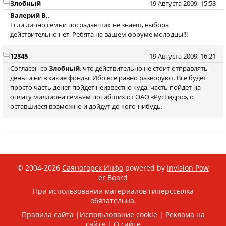
Злобный
19 Августа 2009, 15:58
Валерий В.
,
Если лично семьи посрадавших не знаеш, выбора
действительно нет. Ребята на вашем форуме молодцы!!!
12345
19 Августа 2009, 16:21
Согласен со
Злобный
, что действительно не стоит отправлять
деньги ни в какие фонды. Ибо все равно разворуют. Все будет
просто часть денег пойдет неизвестно куда, часть пойдет на
оплату миллиона семьям погибших от ОАО «РусГидро», о
оставшиеся возможно и дойдут до кого-нибудь.
© 2004-2026
Саяногорск Инфо
powered by
Invision Pow
er Board
При использовании материалов гиперссылка
обязательна.
Правила сайта
|
Использование cookie
|
Реклама на
сайте
|
О сайте