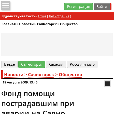
Регистрация
Здравствуйте Гость
(
Вход
|
Регистрация
)
Главная
>
Новости
>
Cаяногорск
>
Общество
Везде
Cаяногорск
Хакасия
Россия и мир
Новости
>
Cаяногорск
>
Общество
18 Августа 2009, 13:46
Фонд помощи
пострадавшим при
аварии на Саяно-