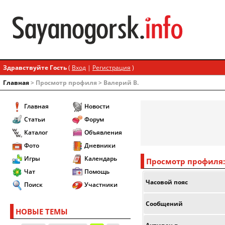
Здравствуйте Гость
(
Вход
|
Регистрация
)
Главная
> Просмотр профиля > Валерий В.
Главная
Новости
Статьи
Форум
Каталог
Объявления
Фото
Дневники
Игры
Календарь
Просмотр профиля:
Чат
Помощь
Часовой пояс
Поиск
Участники
Сообщений
НОВЫЕ ТЕМЫ