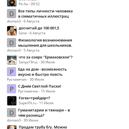
Pa-ha - 09:52
Все типы личности человека
D
в схематичных иллюстрац
disman3 - 6 Августа
досчитай до 100 001,5
Sana - 6 Августа
Физиология возникновения
D
мышления для школьников.
disman3 - 5 Августа
что за озеро "Ермаковское"?
Sanya19rus - 30 Июля
Еда на дом - возможность
Р
вкусно и быстро поесть
Рустамячик - 30 Июля
С Днем Светлой Пасхи!
Р
Рустамячик - 15 Июля
Forex+трейдер=?
SuperFX.ru - 11 Июля
Гуманитарии и технари – в
D
чём разница?
disman3 - 30 Июня
Продам трубу б/у. Можно