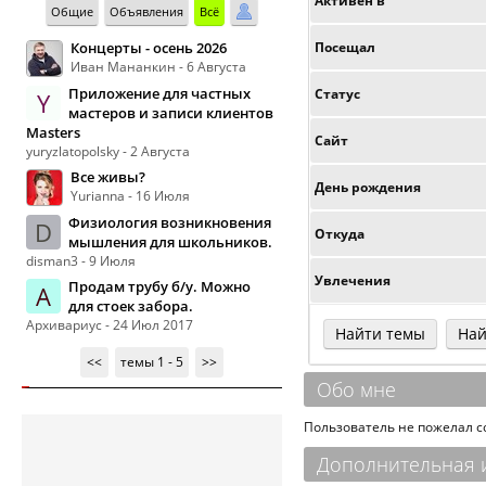
Активен в
Общие
Объявления
Всё
Концерты - осень 2026
Посещал
Иван Мананкин - 6 Августа
Приложение для частных
Статус
Y
мастеров и записи клиентов
Masters
Сайт
yuryzlatopolsky - 2 Августа
Все живы?
День рождения
Yurianna - 16 Июля
Физиология возникновения
D
Откуда
мышления для школьников.
disman3 - 9 Июля
Увлечения
Продам трубу б/у. Можно
А
для стоек забора.
Архивариус - 24 Июл 2017
Найти темы
Най
<<
темы 1 - 5
>>
Обо мне
Пользователь не пожелал 
Дополнительная