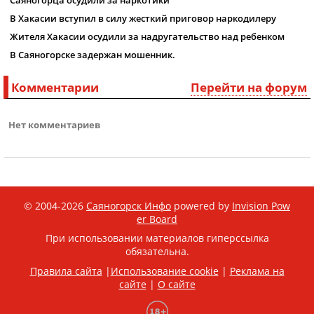
Саяногорца осудили за наркотики
В Хакасии вступил в силу жесткий приговор наркодилеру
Жителя Хакасии осудили за надругательство над ребенком
В Саяногорске задержан мошенник.
Комментарии
Перейти на форум
Нет комментариев
© 2004-2026
Саяногорск Инфо
powered by
Invision Pow
er Board
При использовании материалов гиперссылка
обязательна.
Правила сайта
|
Использование cookie
|
Реклама на
сайте
|
О сайте