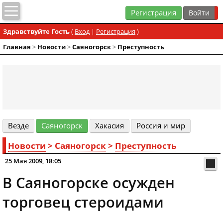
Регистрация
Здравствуйте Гость
(
Вход
|
Регистрация
)
Главная
>
Новости
>
Cаяногорск
>
Преступность
Везде
Cаяногорск
Хакасия
Россия и мир
Новости
>
Cаяногорск
>
Преступность
25 Мая 2009, 18:05
В Саяногорске осужден
торговец стероидами