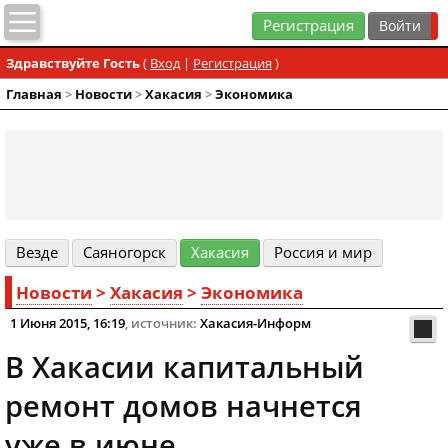
Регистрация
Здравствуйте Гость
(
Вход
|
Регистрация
)
Главная
>
Новости
>
Хакасия
>
Экономика
Везде
Cаяногорск
Хакасия
Россия и мир
Новости
>
Хакасия
>
Экономика
1 Июня 2015, 16:19
, источник:
Хакасия-Информ
В Хакасии капитальный
ремонт домов начнется
уже в июне