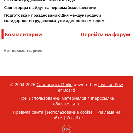
Саяногорцы выйдут на первомайское шествие
Подготовка к празднованию Дня международной
солидарности трудящихся, уже идет полным ходом
Комментарии
Перейти на форум
Нет комментариев
© 2004-2026
Саяногорск Инфо
powered by
Invision Pow
er Board
При использовании материалов гиперссылка
обязательна.
Правила сайта
|
Использование cookie
|
Реклама на
сайте
|
О сайте