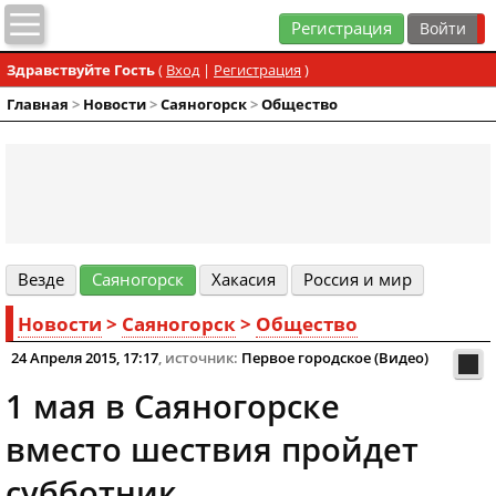
Регистрация
Здравствуйте Гость
(
Вход
|
Регистрация
)
Главная
>
Новости
>
Cаяногорск
>
Общество
Везде
Cаяногорск
Хакасия
Россия и мир
Новости
>
Cаяногорск
>
Общество
24 Апреля 2015, 17:17
, источник:
Первое городское (Видео)
1 мая в Саяногорске
вместо шествия пройдет
субботник