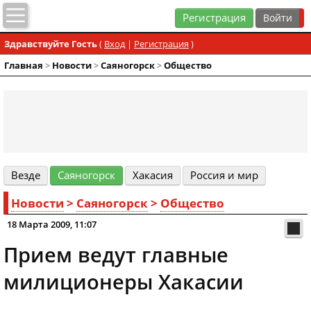
Регистрация
Здравствуйте Гость
(
Вход
|
Регистрация
)
Главная
>
Новости
>
Cаяногорск
>
Общество
Везде
Cаяногорск
Хакасия
Россия и мир
Новости
>
Cаяногорск
>
Общество
18 Марта 2009, 11:07
Прием ведут главные
милиционеры Хакасии