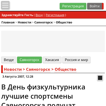
Регистрация
Здравствуйте Гость
(
Вход
|
Регистрация
)
Главная
>
Новости
>
Cаяногорск
>
Общество
Везде
Cаяногорск
Хакасия
Россия и мир
Новости
>
Cаяногорск
>
Общество
3 Августа 2007, 12:28
В День физкультурника
лучшие спортсмены
Саяногорска получат