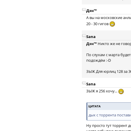
Дэн™
А вы на московские анл
20 - 30 гигов
Sana
Дэн™
Никто же не говори
По слухам с марта будет 
подождём :-D
ЗЫЖ Для юрлиц 128 за 300
Sana
ЗЫЖ я 256 хочу...
ЦИТАТА
дык с торрента поставил
Ну просто тут торрент 
часто забываю включить.