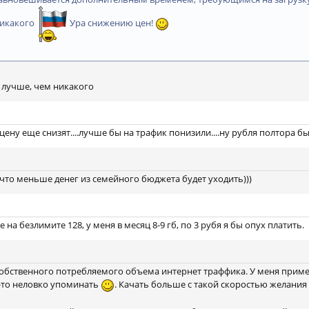
никакого
Ура снижению цен!
 лучше, чем никакого
цену еще снизят....лучше бы на трафик понизили....ну рубля полтора бы б
 что меньше денег из семейного бюджета будет уходить)))
е на безлимите 128, у меня в месяц 8-9 гб, по 3 рубя я бы опух платить.
собственного потребляемого объема интернет траффика. У меня примерн
-то неловко упоминать
. Качать больше с такой скоростью желания 