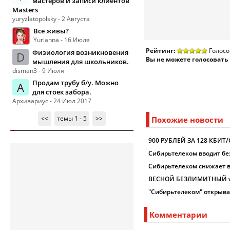
мастеров и записи клиентов
Masters
yuryzlatopolsky - 2 Августа
Все живы?
Yurianna - 16 Июля
Рейтинг:
Голосо
Физиология возникновения
D
Вы не можете голосовать
мышления для школьников.
disman3 - 9 Июля
Продам трубу б/у. Можно
А
для стоек забора.
Архивариус - 24 Июл 2017
<<
темы 1 - 5
>>
Похожие новости
900 РУБЛЕЙ ЗА 128 КБИТ
Сибирьтелеком вводит б
Cибирьтелеком снижает в
ВЕСНОЙ БЕЗЛИМИТНЫЙ w
"Сибирьтелеком" открыва
Комментарии