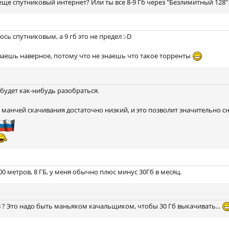
е еще спутниковый интернет? Или ты все 8-9 Гб через "Безлимитный 12
сь спутниковым, а 9 гб это не предел :-D
ваешь наверное, потому что не знаешь что такое торренты
 будет как-нибудь разобраться.
 манчей скачивания достаточно низкий, и это позволит значительно с
0 метров, 8 ГБ, у меня обычно плюс минус 30Гб в месяц.
 ? Это надо быть маньяком качальщиком, чтобы 30 Гб выкачивать...