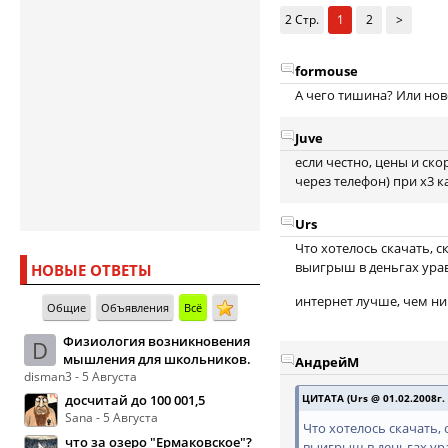
2 Стр.
1
2
>
formouse
А чего тишина? Или нов
Juve
если честно, цены и ско
через телефон) при х3 к
Urs
Что хотелось скачать, 
выигрыш в деньгах ура
НОВЫЕ ОТВЕТЫ
интернет лучше, чем н
Общие
Объявления
Всё
Физиология возникновения
D
мышления для школьников.
АндрейМ
disman3 - 5 Августа
досчитай до 100 001,5
ЦИТАТА (Urs @ 01.02.2008г. -
Sana - 5 Августа
Что хотелось скачать,
что за озеро "Ермаковское"?
выигрыш в деньгах ур