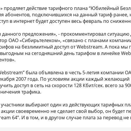
» продляет действие тарифного плана “Юбилейный Без
Для абонентов, подключившихся на данный тариф ранее
уп в интернет будет доступен весь февраль по снижен
 данного предложения», - прокомментировал ситуацию
ор ОАО «Сибирьтелеком», «связано с планами компании
ифов на безлимитный доступ от Webstream. А пока мы 
 выгодным на сегодняшний день тарифом в линейке Web
ентов».
bstream” была объявлена в честь 5-летия компании О
декабря 2007 года. По условиям акции каждый желающий
чить доступ в сеть на скорости 128 Кбит/сек. всего за 90
ничения трафика.
 участники выбирают один из действующих тарифных пл
к акции своевременно не сделает свой выбор, он будет п
am 64”. И в том, и в другом случае плата за перевод не 