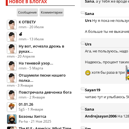
Sana
, а у тебя же врод
НОВОЕ В БЛОГАХ
Сообщения
Комментарии
Sana
Urs
Ну я пока не пользую
К ОТВЕТУ
rmm - 20 Июля
А больше ты не выкачи
🍏
rmm - 13 Июля
Urs
Ну вот, исчезла дрожь в
Ага, не пользуюсь, надо
руках...
rmm - 20 Апреля
Надеюсь, процент таких
На теневой узор...
rmm - 5 Марта
хотя бы раза в три
Отшумели песни нашего
полка...
rmm - 3 Января
Sayan19
Повстречала девчонка бога
читаю тут и улыбаюсь 50
rmm - 2 Января
01.01.26
Sana
SgS - 1 Января
Andrejsayan2006
На 128
Бозоны Хиггса
Pa-ha - 21 Ноя 2025
The KLF - America: What Time
Jim