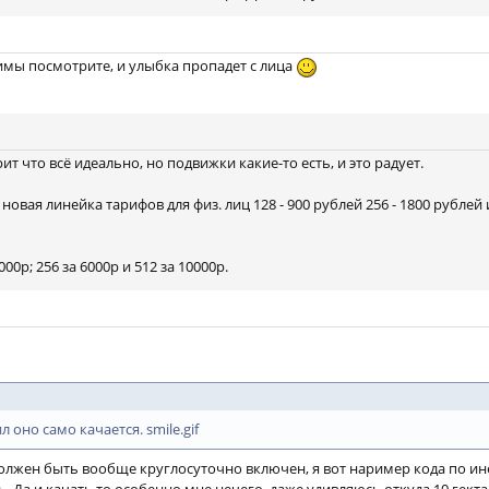
имы посмотрите, и улыбка пропадет с лица
т что всё идеально, но подвижки какие-то есть, и это радует.
новая линейка тарифов для физ. лиц 128 - 900 рублей 256 - 1800 рублей и 
0р; 256 за 6000р и 512 за 10000р.
 оно само качается. smile.gif
должен быть вообще круглосуточно включен, я вот наример кода по ин
 Да и качать то особенно мне нечего, даже удивляюсь откуда 10 гекта