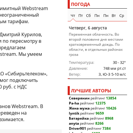
ПОГОДА
лимитный Webstream
, неограниченный
Чт
Пт
Сб
Пн
Пн
Вт
Ср
ным тарифам.
Четверг, 6 августа
 Дмитрий Курилов,
Переменная облачность. Во
второй половине дня местами
 по пересмотру в
кратковременный дождь. По
предлагаем
области, в отдельных районах
stream. Мы умеем
гроза
Температура
30 - 32°
Давление
748 мм рт.ст
АО «Сибирьтелеком»,
Ветер
З, Ю-З 5-10 м/c
 мог подключить
0 руб. с НДС
ЛУЧШИЕ АВТОРЫ
Северянин
рейтинг
13854
Pa-ha
рейтинг
12375
анов Webstream. В
Жена мужа
рейтинг
10426
ереведен на
lyntik
рейтинг
9659
Батарейка
рейтинг
8968
взимается.
anyta
рейтинг
8266
Driver901
рейтинг
7384