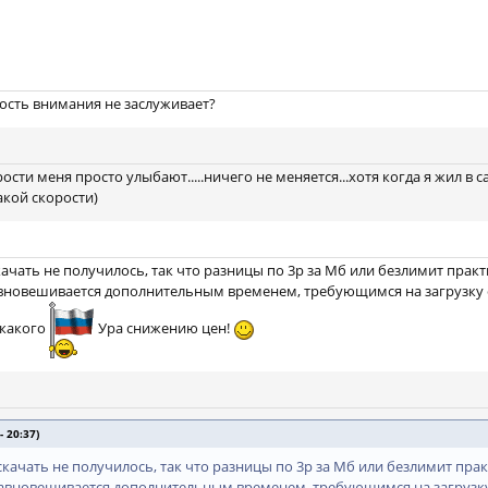
ость внимания не заслуживает?
рости меня просто улыбают.....ничего не меняется...хотя когда я жил в
акой скорости)
скачать не получилось, так что разницы по 3р за Мб или безлимит пра
вновешивается дополнительным временем, требующимся на загрузку с
икакого
Ура снижению цен!
 20:37)
 скачать не получилось, так что разницы по 3р за Мб или безлимит пр
авновешивается дополнительным временем, требующимся на загрузку 