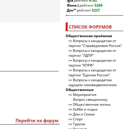
igla
рейтинг
6192
Женя-)
рейтинг
5269
Дэн™
рейтинг
5227
СПИСОК ФОРУМОВ
Общественная приёмная
Вопросы к кандидатам от
партии "Справедливая Россия"
Вопросы к кандидатам от
партии "ЛДПР"
Вопросы к кандидатам от
партии "КПРФ"
Вопросы к кандидатам от
партии "Единая Россия"
Вопросы к кандидатам
идущим самовыдвижением
Общественные
Мероприятия
Вопрос священнику
Общественная жизнь
Хобби и отдых
Дом и Семья
Спорт
Перейти на форум
Туризм
Креатив