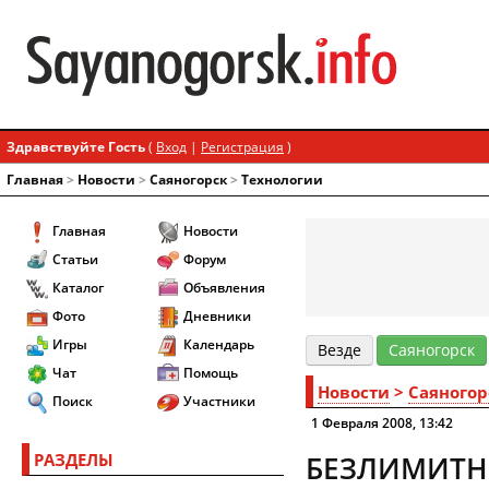
Здравствуйте Гость
(
Вход
|
Регистрация
)
Главная
>
Новости
>
Cаяногорск
>
Технологии
Главная
Новости
Статьи
Форум
Каталог
Объявления
Фото
Дневники
Игры
Календарь
Везде
Cаяногорск
Чат
Помощь
Новости
>
Cаяногор
Поиск
Участники
1 Февраля 2008, 13:42
РАЗДЕЛЫ
БЕЗЛИМИТН