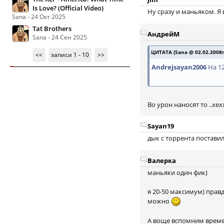
Is Love? (Official Video)
Ну сразу и маньяком. Я
Sana - 24 Окт 2025
Tat Brothers
АндрейМ
Sana - 24 Сен 2025
ЦИТАТА (Sana @ 02.02.2008г.
<<
записи 1 - 10
>>
Andrejsayan2006
На 12
Во урон наносят то ..хехх
Sayan19
дык с торрента поставил
Валерка
маньяки один фик)
я 20-50 максимум) правда
можно
А воще вспомним времен