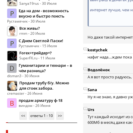
Sanya19rus - 30 Июля
интернет лучше, чем 
Еда на дом - возможность
Р
вкусно и быстро поесть
Рустамячик - 30 Июля
Все живы?
rmm - 20 Июля
Но даже такой интернет
С Днем Светлой Пасхи!
Р
Рустамячик - 15 Июля
kostychek
Forex+трейдер=?
нафиг нада....ждем пока 
SuperFX.ru - 11 Июля
Гуманитарии и технари – в
D
Водолёнок
чём разница?
disman3 - 30 Июня
А я вот просто радуюсь,
Продам трубу б/у. Можно
для стоек забора.
Sana
cremaster - 26 Июня
Ну я не знаю, я давно уж
продам арматуру ф-18
В
виндом - 26 Июня
Urs
<<
ответы 1 - 10
>>
Тут каждый исходит из 
600Мб в месяц даже как