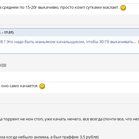
 в среднем по 15-20г выкачивю, просто комп сутками маслает.
 - 17:37)
8 ? Это надо быть маньяком качальщиком, чтобы 30 Гб выкачивать...
))))
 оно само качается.
 торрент не нон стоп, уже качать нечего, все всегда (почти все, что нет
а когда небыло анлима, а был траффик 3.5 рубля)