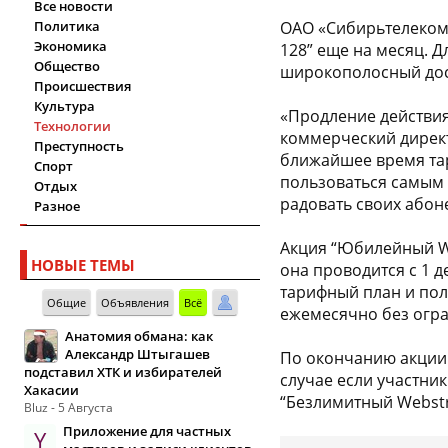
Все новости
Политика
ОАО «Сибирьтелеком
Экономика
128” еще на месяц. 
Общество
широкополосный дост
Происшествия
Культура
«Продление действия
Технологии
коммерческий директ
Преступность
ближайшее время тар
Спорт
пользоваться самым
Отдых
радовать своих абон
Разное
Акция “Юбилейный We
НОВЫЕ ТЕМЫ
она проводится с 1 
тарифный план и полу
Общие
Объявления
Всё
ежемесячно без огра
Анатомия обмана: как
Александр Штыгашев
По окончанию акции
подставил ХТК и избирателей
случае если участни
Хакасии
“Безлимитный Webstre
Bluz - 5 Августа
Приложение для частных
Y