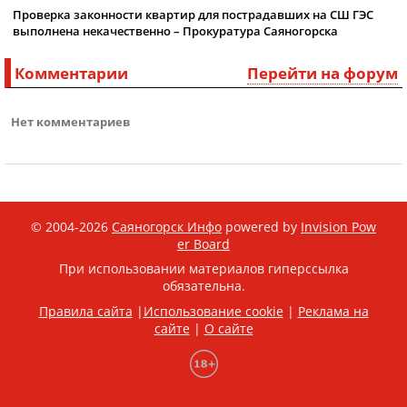
Проверка законности квартир для пострадавших на СШ ГЭС
выполнена некачественно – Прокуратура Саяногорска
Комментарии
Перейти на форум
Нет комментариев
© 2004-2026
Саяногорск Инфо
powered by
Invision Pow
er Board
При использовании материалов гиперссылка
обязательна.
Правила сайта
|
Использование cookie
|
Реклама на
сайте
|
О сайте