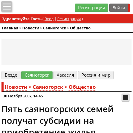
Регистрация
Здравствуйте Гость
(
Вход
|
Регистрация
)
Главная
>
Новости
>
Cаяногорск
>
Общество
Везде
Cаяногорск
Хакасия
Россия и мир
Новости
>
Cаяногорск
>
Общество
30 Ноября 2007, 14:45
Пять саяногорских семей
получат субсидии на
приобретение жилья