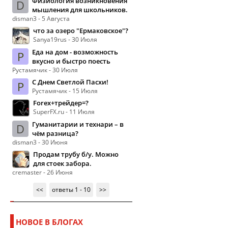
Физиология возникновения
D
мышления для школьников.
disman3 - 5 Августа
что за озеро "Ермаковское"?
Sanya19rus - 30 Июля
Еда на дом - возможность
Р
вкусно и быстро поесть
Рустамячик - 30 Июля
С Днем Светлой Пасхи!
Р
Рустамячик - 15 Июля
Forex+трейдер=?
SuperFX.ru - 11 Июля
Гуманитарии и технари – в
D
чём разница?
disman3 - 30 Июня
Продам трубу б/у. Можно
для стоек забора.
cremaster - 26 Июня
<<
ответы 1 - 10
>>
НОВОЕ В БЛОГАХ