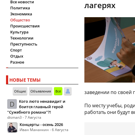
Все новости
лагерях
Политика
Экономика
Общество
Происшествия
Культура
Технологии
Преступность
Спорт
Отдых
Разное
НОВЫЕ ТЕМЫ
Общие
Объявления
Всё
заведении по своей 
Кого люто ненавидит и
D
По месту учебы, род
боится главный герой
работать они будут в
"Сужебного романа"?!
disman3 - 7 Августа
Концерты - осень 2026
Иван Мананкин - 6 Августа