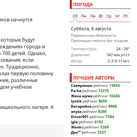
ПОГОДА
Сб
Пн
Пн
Вт
Ср
Чт
Пт
иков начнутся
Суббота, 8 августа
Переменная облачность.
 которые будут
Преимущественно без осадков
еждениях города и
Температура
24 - 26°
 700 детей. Однако,
Давление
747 мм рт.ст
азования, если
Ветер
C-З 6-11 м/c
х. Традиционно,
колах первую половину
ЛУЧШИЕ АВТОРЫ
ание, различные
Северянин
рейтинг
13854
ждом учебном
Pa-ha
рейтинг
12375
Жена мужа
рейтинг
10426
lyntik
рейтинг
9659
ришкольного лагеря. А
Батарейка
рейтинг
8968
anyta
рейтинг
8266
Driver901
рейтинг
7384
igla
рейтинг
6192
Женя-)
рейтинг
5269
Дэн™
рейтинг
5227