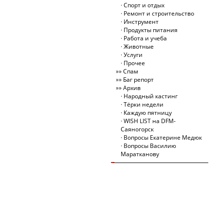
Спорт и отдых
Ремонт и строительство
Инструмент
Продукты питания
Работа и учеба
Животные
Услуги
Прочее
Спам
Баг репорт
Архив
Народный кастинг
Тёрки недели
Каждую пятницу
WISH LIST на DFM-
Саяногорск
Вопросы Екатерине Медюк
Вопросы Василию
Маратканову