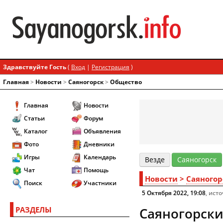
Здравствуйте Гость
(
Вход
|
Регистрация
)
Главная
>
Новости
>
Cаяногорск
>
Общество
Главная
Новости
Статьи
Форум
Каталог
Объявления
Фото
Дневники
Игры
Календарь
Везде
Cаяногорск
Чат
Помощь
Новости
>
Cаяногор
Поиск
Участники
5 Октября 2022, 19:08
, ист
РАЗДЕЛЫ
Саяногорск