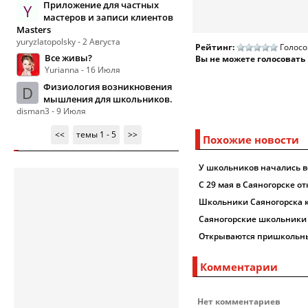
Приложение для частных
Y
мастеров и записи клиентов
Masters
yuryzlatopolsky - 2 Августа
Рейтинг:
Голосо
Все живы?
Вы не можете голосовать
Yurianna - 16 Июля
Физиология возникновения
D
мышления для школьников.
disman3 - 9 Июля
<<
темы 1 - 5
>>
Похожие новости
У школьников начались 
С 29 мая в Саяногорске 
Школьники Саяногорска 
Саяногорские школьники
Открываются пришкольны
Комментарии
Нет комментариев