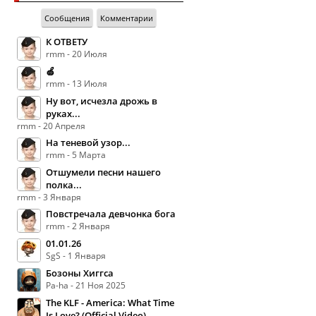
Сообщения
Комментарии
К ОТВЕТУ
rmm - 20 Июля
🍏
rmm - 13 Июля
Ну вот, исчезла дрожь в
руках...
rmm - 20 Апреля
На теневой узор...
rmm - 5 Марта
Отшумели песни нашего
полка...
rmm - 3 Января
Повстречала девчонка бога
rmm - 2 Января
01.01.26
SgS - 1 Января
Бозоны Хиггса
Pa-ha - 21 Ноя 2025
The KLF - America: What Time
Is Love? (Official Video)