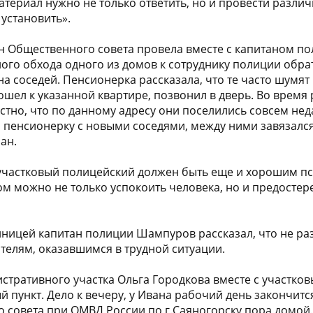
териал нужно не только ответить, но и провести различ
 установить».
ен Общественного совета провела вместе с капитаном 
ого обхода одного из домов к сотруднику полиции обр
а соседей. Пенсионерка рассказала, что те часто шумят
ошел к указанной квартире, позвонил в дверь. Во время
стно, что по данному адресу они поселились совсем нед
пенсионерку с новыми соседями, между ними завязался 
ан.
 участковый полицейский должен быть еще и хорошим пс
м можно не только успокоить человека, но и предосте
нницей капитан полиции Шампуров рассказал, что не ра
елям, оказавшимся в трудной ситуации.
стративного участка Ольга Городкова вместе с участк
 пункт. Дело к вечеру, у Ивана рабочий день закончится
 совета при ОМВД России по г.Саяногорску пора домо