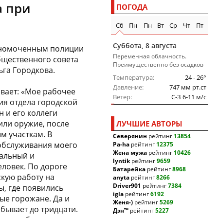
а при
ПОГОДА
Сб
Пн
Пн
Вт
Ср
Чт
Пт
Суббота, 8 августа
лномоченным полиции
Переменная облачность.
щественного совета
Преимущественно без осадков
ьга Городкова.
Температура
24 - 26°
Давление
747 мм рт.ст
вает: «Мое рабочее
Ветер
C-З 6-11 м/c
ия отдела городской
н и его коллеги
или оружие, после
ЛУЧШИЕ АВТОРЫ
м участкам. В
Северянин
рейтинг
13854
 обслуживания моего
Pa-ha
рейтинг
12375
Жена мужа
рейтинг
10426
альный и
lyntik
рейтинг
9659
ловек. По дороге
Батарейка
рейтинг
8968
кую работу на
anyta
рейтинг
8266
Driver901
рейтинг
7384
ы, где появились
igla
рейтинг
6192
ые горожане. Да и
Женя-)
рейтинг
5269
 бывает до тридцати.
Дэн™
рейтинг
5227