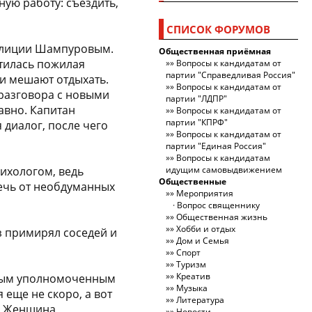
ную работу: съездить,
СПИСОК ФОРУМОВ
полиции Шампуровым.
Общественная приёмная
атилась пожилая
Вопросы к кандидатам от
партии "Справедливая Россия"
 и мешают отдыхать.
Вопросы к кандидатам от
 разговора с новыми
партии "ЛДПР"
авно. Капитан
Вопросы к кандидатам от
партии "КПРФ"
диалог, после чего
Вопросы к кандидатам от
партии "Единая Россия"
Вопросы к кандидатам
ихологом, ведь
идущим самовыдвижением
Общественные
речь от необдуманных
Мероприятия
Вопрос священнику
Общественная жизнь
Хобби и отдых
з примирял соседей и
Дом и Семья
Спорт
Туризм
Креатив
овым уполномоченным
Музыка
 еще не скоро, а вот
Литература
й. Женщина
Новости