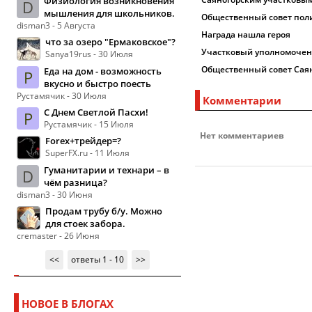
Физиология возникновения
D
мышления для школьников.
Общественный совет поли
disman3 - 5 Августа
Награда нашла героя
что за озеро "Ермаковское"?
Участковый уполномочен
Sanya19rus - 30 Июля
Общественный совет Сая
Еда на дом - возможность
Р
вкусно и быстро поесть
Рустамячик - 30 Июля
Комментарии
С Днем Светлой Пасхи!
Р
Рустамячик - 15 Июля
Нет комментариев
Forex+трейдер=?
SuperFX.ru - 11 Июля
Гуманитарии и технари – в
D
чём разница?
disman3 - 30 Июня
Продам трубу б/у. Можно
для стоек забора.
cremaster - 26 Июня
<<
ответы 1 - 10
>>
НОВОЕ В БЛОГАХ