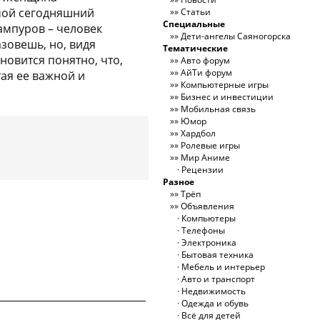
 мой сегодняшний
Статьи
Специальные
ампуров – человек
Дети-ангелы Саяногорска
зовешь, но, видя
Тематические
новится понятно, что,
Авто форум
АйТи форум
тая ее важной и
Компьютерные игры
Бизнес и инвестиции
Мобильная связь
Юмор
Хардбол
Ролевые игры
Мир Аниме
Рецензии
Разное
Трёп
Объявления
Компьютеры
Телефоны
Электроника
Бытовая техника
Мебель и интерьер
Авто и транспорт
Недвижимость
Одежда и обувь
Всё для детей