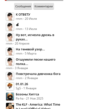
Сообщения
Комментарии
К ОТВЕТУ
rmm - 20 Июля
🍏
rmm - 13 Июля
Ну вот, исчезла дрожь в
руках...
rmm - 20 Апреля
На теневой узор...
rmm - 5 Марта
Отшумели песни нашего
полка...
rmm - 3 Января
Повстречала девчонка бога
rmm - 2 Января
01.01.26
SgS - 1 Января
Бозоны Хиггса
Pa-ha - 21 Ноя 2025
The KLF - America: What Time
Is Love? (Official Video)