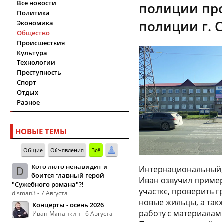
Все новости
полиции про
Политика
полиции г. 
Экономика
Общество
Происшествия
Культура
Технологии
Преступность
Спорт
Отдых
Разное
НОВЫЕ ТЕМЫ
Общие
Объявления
Всё
Кого люто ненавидит и
D
Интернациональный, 
боится главный герой
Иван озвучил пример
"Сужебного романа"?!
участке, проверить г
disman3 - 7 Августа
новые жильцы, а так
Концерты - осень 2026
работу с материалами
Иван Мананкин - 6 Августа