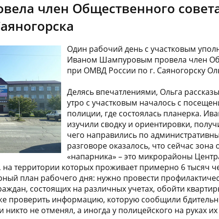
вела член Общественного совет
Саяногорска
Один рабочий день с участковым упо
Иваном Шампуровым провела член Об
при ОМВД России по г. Саяногорску Ол
Делясь впечатлениями, Ольга рассказы
утро с участковым началось с посещен
полиции, где состоялась планерка. Ива
изучили сводку и ориентировки, получ
чего направились по административны
разговоре оказалось, что сейчас зона
«напарника» – это микрорайоны Центр
на территории которых проживает примерно 6 тысяч че
ный план рабочего дня: нужно провести профилактичес
раждан, состоящих на различных учетах, обойти квартир
же проверить информацию, которую сообщили бдительн
 никто не отменял, а иногда у полицейского на руках их