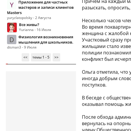
Причем на каждый ма
Приложение для частных
Y
разыскать, опросить,
мастеров и записи клиентов
Masters
yuryzlatopolsky - 2 Августа
Несколько часов чл
Все живы?
Во время поквартирн
Yurianna - 16 Июля
женщина с жалобой н
Физиология возникновения
D
Участковый сразу пр
мышления для школьников.
жильцами стало изве
disman3 - 9 Июля
полиции познакомил 
<<
темы 1 - 5
>>
конфликт был исчерп
Ольга отметила, что
иногда добрым слово
поступков.
В беседе с обществе
оказывал помощь жит
После обхода админи
вернулась на опорный
члену Общественного