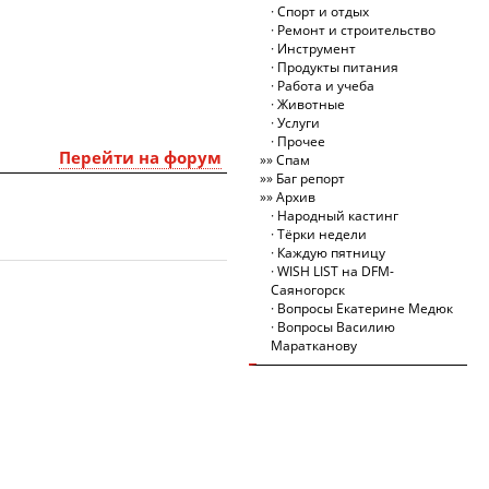
Спорт и отдых
Ремонт и строительство
Инструмент
Продукты питания
Работа и учеба
Животные
Услуги
Прочее
Перейти на форум
Спам
Баг репорт
Архив
Народный кастинг
Тёрки недели
Каждую пятницу
WISH LIST на DFM-
Саяногорск
Вопросы Екатерине Медюк
Вопросы Василию
Маратканову