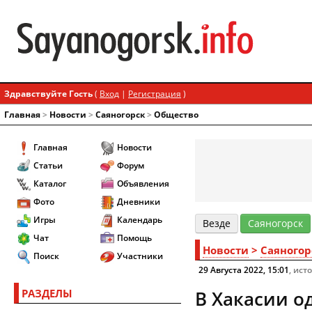
Здравствуйте Гость
(
Вход
|
Регистрация
)
Главная
>
Новости
>
Cаяногорск
>
Общество
Главная
Новости
Статьи
Форум
Каталог
Объявления
Фото
Дневники
Игры
Календарь
Везде
Cаяногорск
Чат
Помощь
Новости
>
Cаяногор
Поиск
Участники
29 Августа 2022, 15:01
, ист
РАЗДЕЛЫ
В Хакасии о