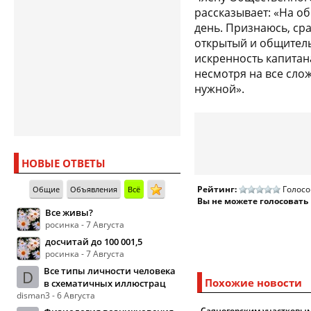
рассказывает: «На о
день. Признаюсь, ср
открытый и общитель
искренность капитан
несмотря на все слож
нужной».
НОВЫЕ ОТВЕТЫ
Рейтинг:
Голосо
Общие
Объявления
Всё
Вы не можете голосовать
Все живы?
росинка - 7 Августа
досчитай до 100 001,5
росинка - 7 Августа
Все типы личности человека
D
Похожие новости
в схематичных иллюстрац
disman3 - 6 Августа
Саяногорским участковы