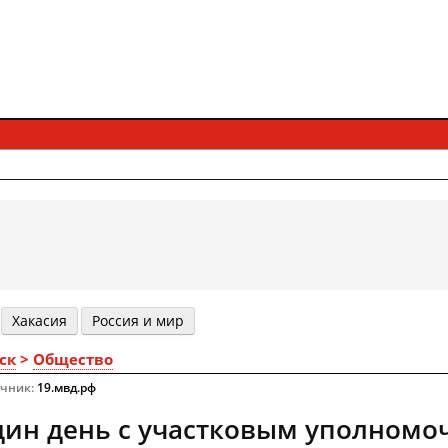
Хакасия
Россия и мир
ск
>
Общество
очник:
19.мвд.рф
дин день с участковым уполном