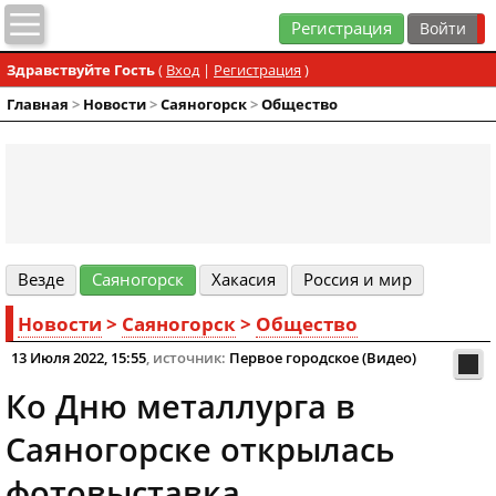
Регистрация
Здравствуйте Гость
(
Вход
|
Регистрация
)
Главная
>
Новости
>
Cаяногорск
>
Общество
Везде
Cаяногорск
Хакасия
Россия и мир
Новости
>
Cаяногорск
>
Общество
13 Июля 2022, 15:55
, источник:
Первое городское (Видео)
Ко Дню металлурга в
Саяногорске открылась
фотовыставка