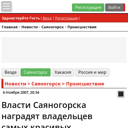
Регистрация
Здравствуйте Гость
(
Вход
|
Регистрация
)
Главная
>
Новости
>
Cаяногорск
>
Происшествия
Везде
Cаяногорск
Хакасия
Россия и мир
Новости
>
Cаяногорск
>
Происшествия
6 Ноября 2007, 20:34
Власти Саяногорска
наградят владельцев
самых красивых