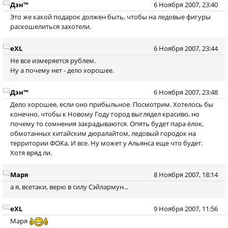
Дэн™
6 Ноября 2007, 23:40
Это же какой подарок должен быть, чтобы на ледовые фигуры
раскошелиться захотели.
eXL
6 Ноября 2007, 23:44
Не все измеряется рублем.
Ну а почему нет - дело хорошее.
Дэн™
6 Ноября 2007, 23:48
Дело хорошее, если оно прибыльное. Посмотрим. Хотелось бы
конечно, чтобы к Новому Году город выглядел красиво, но
почему то сомнения закрадываются. Опять будет пара ёлок,
обмотанных китайским дюралайтом, ледовый городок на
территории ФОКа. И все. Ну может у Альянса еще что будет.
Хотя вряд ли.
Маря
8 Ноября 2007, 18:14
а я, всетаки, верю в силу Сэйлармун...
eXL
9 Ноября 2007, 11:56
Маря