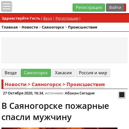
Регистрация
Здравствуйте Гость
(
Вход
|
Регистрация
)
Главная
>
Новости
>
Cаяногорск
>
Происшествия
Везде
Cаяногорск
Хакасия
Россия и мир
Новости
>
Cаяногорск
>
Происшествия
27 Октября 2020, 16:34
, источник:
Абакан Сегодня
В Саяногорске пожарные
спасли мужчину