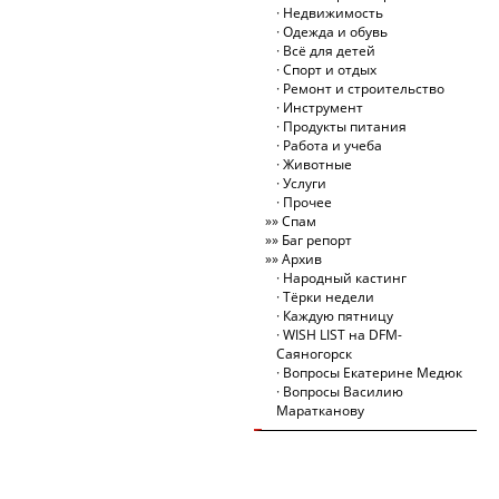
Недвижимость
Одежда и обувь
Всё для детей
Спорт и отдых
Ремонт и строительство
Инструмент
Продукты питания
Работа и учеба
Животные
Услуги
Прочее
Спам
Баг репорт
Архив
Народный кастинг
Тёрки недели
Каждую пятницу
WISH LIST на DFM-
Саяногорск
Вопросы Екатерине Медюк
Вопросы Василию
Маратканову