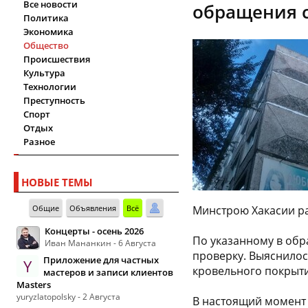
Все новости
обращения с
Политика
Экономика
Общество
Происшествия
Культура
Технологии
Преступность
Спорт
Отдых
Разное
НОВЫЕ ТЕМЫ
Общие
Объявления
Всё
Минстрою Хакасии ра
Концерты - осень 2026
По указанному в об
Иван Мананкин - 6 Августа
проверку. Выяснилос
Приложение для частных
Y
кровельного покрыти
мастеров и записи клиентов
Masters
yuryzlatopolsky - 2 Августа
В настоящий момент