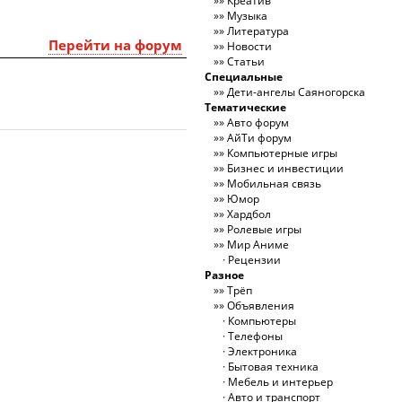
Креатив
Музыка
Литература
Перейти на форум
Новости
Статьи
Специальные
Дети-ангелы Саяногорска
Тематические
Авто форум
АйТи форум
Компьютерные игры
Бизнес и инвестиции
Мобильная связь
Юмор
Хардбол
Ролевые игры
Мир Аниме
Рецензии
Разное
Трёп
Объявления
Компьютеры
Телефоны
Электроника
Бытовая техника
Мебель и интерьер
Авто и транспорт