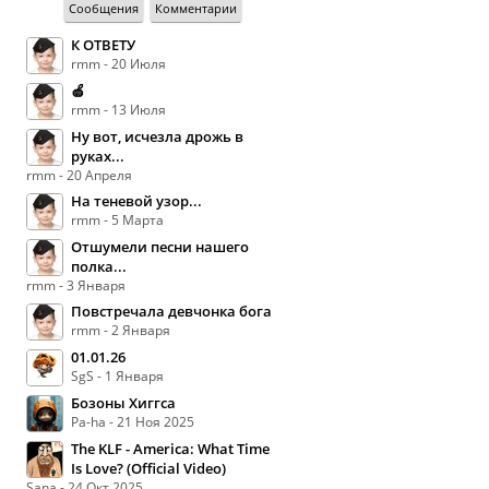
Сообщения
Комментарии
К ОТВЕТУ
rmm - 20 Июля
🍏
rmm - 13 Июля
Ну вот, исчезла дрожь в
руках...
rmm - 20 Апреля
На теневой узор...
rmm - 5 Марта
Отшумели песни нашего
полка...
rmm - 3 Января
Повстречала девчонка бога
rmm - 2 Января
01.01.26
SgS - 1 Января
Бозоны Хиггса
Pa-ha - 21 Ноя 2025
The KLF - America: What Time
Is Love? (Official Video)
Sana - 24 Окт 2025