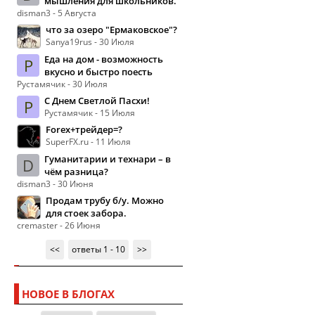
мышления для школьников.
disman3 - 5 Августа
что за озеро "Ермаковское"?
Sanya19rus - 30 Июля
Еда на дом - возможность
Р
вкусно и быстро поесть
Рустамячик - 30 Июля
С Днем Светлой Пасхи!
Р
Рустамячик - 15 Июля
Forex+трейдер=?
SuperFX.ru - 11 Июля
Гуманитарии и технари – в
D
чём разница?
disman3 - 30 Июня
Продам трубу б/у. Можно
для стоек забора.
cremaster - 26 Июня
<<
ответы 1 - 10
>>
НОВОЕ В БЛОГАХ