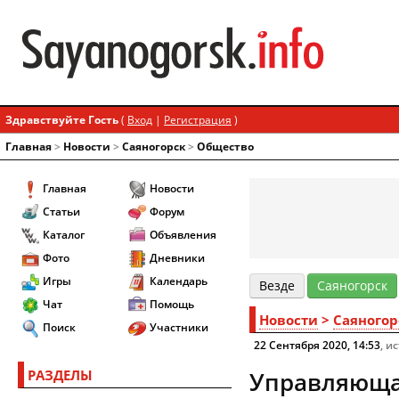
Здравствуйте Гость
(
Вход
|
Регистрация
)
Главная
>
Новости
>
Cаяногорск
>
Общество
Главная
Новости
Статьи
Форум
Каталог
Объявления
Фото
Дневники
Игры
Календарь
Везде
Cаяногорск
Чат
Помощь
Новости
>
Cаяногор
Поиск
Участники
22 Сентября 2020, 14:53
, и
РАЗДЕЛЫ
Управляюща