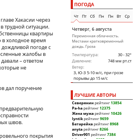
ПОГОДА
Чт
Пт
Сб
Пн
Пн
Вт
Ср
главе Хакасии через
в трудной ситуации.
Четверг, 6 августа
обственницы квартиры
Переменная облачность.
о в холодное время
Местами кратковременный
и дождливой погоде с
дождь. Гроза
исленные жалобы в
Температура
30 - 32°
давали – ответом
Давление
748 мм рт.ст
которые не
Ветер
З, Ю-З 5-10 м/c, при грозе
порывы до 15 м/c
ов дал поручение
ЛУЧШИЕ АВТОРЫ
Северянин
рейтинг
13854
 предварительную
Pa-ha
рейтинг
12375
Жена мужа
рейтинг
10426
исправности
lyntik
рейтинг
9659
ных швов.
Батарейка
рейтинг
8968
anyta
рейтинг
8266
Driver901
рейтинг
7384
ровельного покрытия