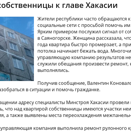
обственницы к главе Хакасии
Жители республики часто обращаются к 
социальные сети с просьбой помочь им 
Ярким примером послужил сигнал от с
в Саяногорске. Женщина рассказала, чт
года квартира быстро промерзает, а пр
потолка начинает бежать вода. Многоч
управляющую компанию результатов не 
служили обещания произвести ремонт, 
выполнялись.
Получив сообщение, Валентин Коновал
зобраться в ситуации и помочь гражданке.
ращении адресу специалисты Минстроя Хакасии провели
ь, что над квартирой собственницы имеются участки не
я, а также выявлены места переохлаждения межпанель
 управляющая компания выполнила ремонт рулонного к