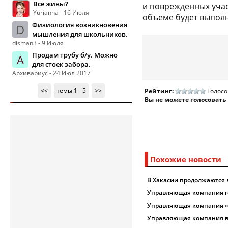
Все живы?
и поврежденных учас
Yurianna - 16 Июля
объеме будет выпол
Физиология возникновения
D
мышления для школьников.
disman3 - 9 Июля
Продам трубу б/у. Можно
А
для стоек забора.
Архивариус - 24 Июл 2017
<<
темы 1 - 5
>>
Рейтинг:
Голосо
Вы не можете голосовать
Похожие новости
В Хакасии продолжаются
Управляющая компания г
Управляющая компания «
Управляющая компания ве